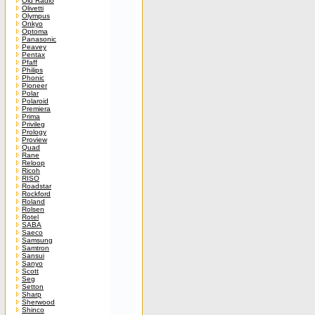
Old Radio
Olivetti
Olympus
Onkyo
Optoma
Panasonic
Peavey
Pentax
Pfaff
Philips
Phonic
Pioneer
Polar
Polaroid
Premiera
Prima
Privileg
Prology
Proview
Quad
Rane
Reloop
Ricoh
RISO
Roadstar
Rockford
Roland
Rolsen
Rotel
SABA
Saeco
Samsung
Samtron
Sansui
Sanyo
Scott
Seg
Setton
Sharp
Sherwood
Shinco