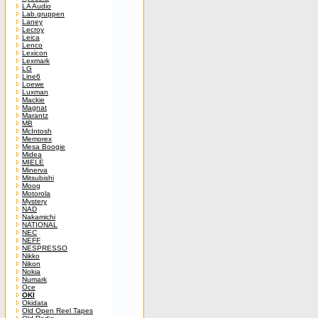
LA Audio
Lab.gruppen
Laney
Lecroy
Leica
Lenco
Lexicon
Lexmark
LG
Line6
Loewe
Luxman
Mackie
Magnat
Marantz
MB
McIntosh
Memorex
Mesa Boogie
Midea
MIELE
Minerva
Mitsubishi
Moog
Motorola
Mystery
NAD
Nakamichi
NATIONAL
NEC
NEFF
NESPRESSO
Nikko
Nikon
Nokia
Numark
Oce
OKI
Okidata
Old Open Reel Tapes