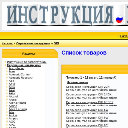
|
Нача
Каталог
»
Сервисные инструкции
»
OKI
Список товаров
Разделы
Инструкции по эксплуатации
Сервисные инструкции
Accuphase
Acer
Acoustic-Control
Показано
1
-
12
(всего
12
позиций)
Acoustic-Research
Aeg
Наименование
Agfa
Сервисная инструкция OKI 20N
Aiwa
Сервис-мануал на английском языке
Akai
Akira
Сервисная инструкция OKI 24DX
Alcatel
Сервис-мануал на английском языке
Alesis
Сервисная инструкция OKI 6E6EX
Allen&Health
Сервис-мануал на английском языке
Alpine
Altec Lansing
Сервисная инструкция OKI 6W
Alto
Сервис-мануал на английском языке
Amica
Сервисная инструкция OKI 6W
Ampeg
Сервис-мануал на английском языке
AOC
APC
Сервисная инструкция OKI 8C
Apple