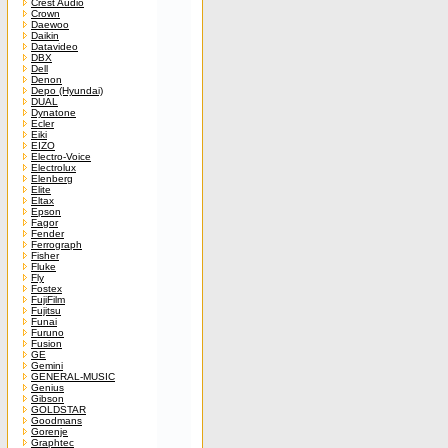
Crest Audio
Crown
Daewoo
Daikin
Datavideo
DBX
Dell
Denon
Depo (Hyundai)
DUAL
Dynatone
Ecler
Eiki
EIZO
Electro-Voice
Electrolux
Elenberg
Elite
Eltax
Epson
Fagor
Fender
Ferrograph
Fisher
Fluke
Fly
Fostex
FujiFilm
Fujitsu
Funai
Furuno
Fusion
GE
Gemini
GENERAL-MUSIC
Genius
Gibson
GOLDSTAR
Goodmans
Gorenje
Graphtec