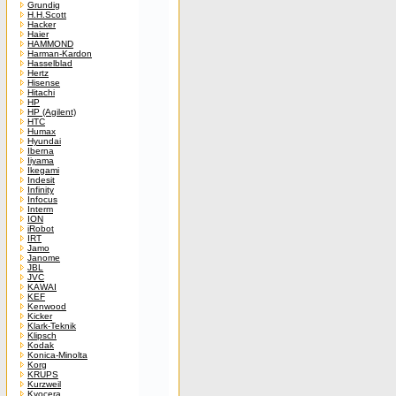
Grundig
H.H.Scott
Hacker
Haier
HAMMOND
Harman-Kardon
Hasselblad
Hertz
Hisense
Hitachi
HP
HP (Agilent)
HTC
Humax
Hyundai
Iberna
Iiyama
Ikegami
Indesit
Infinity
Infocus
Interm
ION
iRobot
IRT
Jamo
Janome
JBL
JVC
KAWAI
KEF
Kenwood
Kicker
Klark-Teknik
Klipsch
Kodak
Konica-Minolta
Korg
KRUPS
Kurzweil
Kyocera