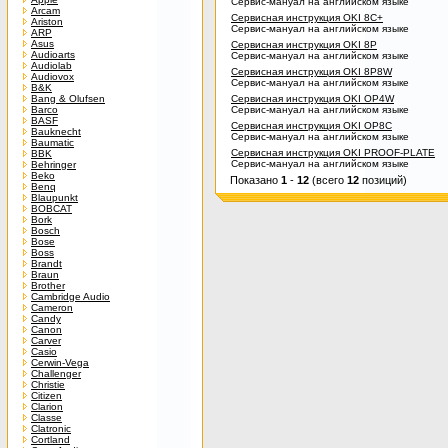
Сервис-мануал на английском языке
Arcam
Сервисная инструкция OKI 8C+
Ariston
Сервис-мануал на английском языке
ARP
Asus
Сервисная инструкция OKI 8P
Audioarts
Сервис-мануал на английском языке
Audiolab
Сервисная инструкция OKI 8P8W
Audiovox
Сервис-мануал на английском языке
B&K
Bang & Olufsen
Сервисная инструкция OKI OP4W
Barco
Сервис-мануал на английском языке
BASF
Сервисная инструкция OKI OP8C
Bauknecht
Сервис-мануал на английском языке
Baumatic
Сервисная инструкция OKI PROOF-PLATE
BBK
Сервис-мануал на английском языке
Behringer
Beko
Показано
1
-
12
(всего
12
позиций)
Benq
Blaupunkt
BOBCAT
Bork
Bosch
Bose
Boss
Brandt
Braun
Brother
Cambridge Audio
Cameron
Candy
Canon
Carver
Casio
Cerwin-Vega
Challenger
Christie
Citizen
Clarion
Classe
Clatronic
Cortland