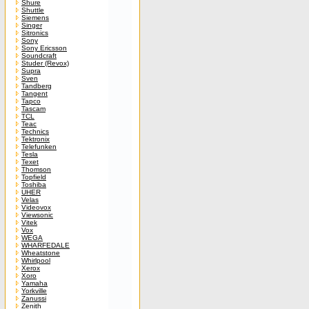
Shure
Shuttle
Siemens
Singer
Sitronics
Sony
Sony Ericsson
Soundcraft
Studer (Revox)
Supra
Sven
Tandberg
Tangent
Tapco
Tascam
TCL
Teac
Technics
Tektronix
Telefunken
Tesla
Texet
Thomson
Topfield
Toshiba
UHER
Velas
Videovox
Viewsonic
Vitek
Vox
WEGA
WHARFEDALE
Wheatstone
Whirlpool
Xerox
Xoro
Yamaha
Yorkville
Zanussi
Zenith