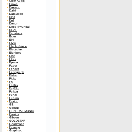
Crest Audio
Crown
Daewoo
Daikin
Datavideo
DBX
Dell
Denon
Depo (Hyundai)
DUAL
Dynatone
Ecler
Eiki
EIZO
Electro-Voice
Electrolux
Elenberg
Elite
Eltax
Epson
Fagor
Fender
Ferrograph
Fisher
Fluke
Fly
Fostex
FujiFilm
Fujitsu
Funai
Furuno
Fusion
GE
Gemini
GENERAL-MUSIC
Genius
Gibson
GOLDSTAR
Goodmans
Gorenje
Graphtec