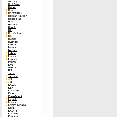
Grundig
H.H.Scott
Hacker
Haier
HAMMOND
Harman-Kardon
Hasselblad
Hertz
Hisense
Hitachi
HP
HP (Agilent)
HTC
Humax
Hyundai
Iberna
Iiyama
Ikegami
Indesit
Infinity
Infocus
Interm
ION
iRobot
IRT
Jamo
Janome
JBL
JVC
KAWAI
KEF
Kenwood
Kicker
Klark-Teknik
Klipsch
Kodak
Konica-Minolta
Korg
KRUPS
Kurzweil
Kyocera