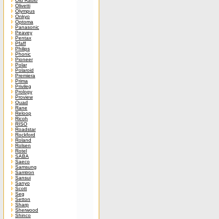
Old Radio
Olivetti
Olympus
Onkyo
Optoma
Panasonic
Peavey
Pentax
Pfaff
Philips
Phonic
Pioneer
Polar
Polaroid
Premiera
Prima
Privileg
Prology
Proview
Quad
Rane
Reloop
Ricoh
RISO
Roadstar
Rockford
Roland
Rolsen
Rotel
SABA
Saeco
Samsung
Samtron
Sansui
Sanyo
Scott
Seg
Setton
Sharp
Sherwood
Shinco