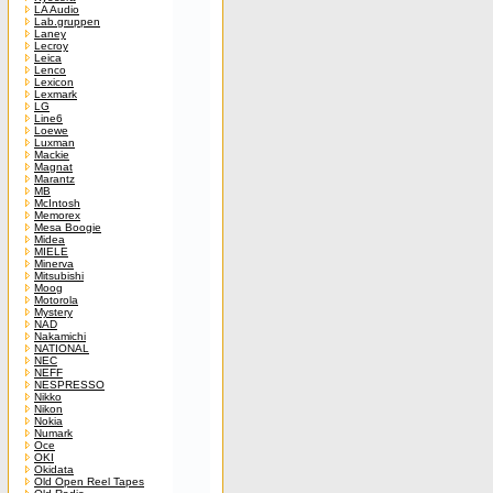
LA Audio
Lab.gruppen
Laney
Lecroy
Leica
Lenco
Lexicon
Lexmark
LG
Line6
Loewe
Luxman
Mackie
Magnat
Marantz
MB
McIntosh
Memorex
Mesa Boogie
Midea
MIELE
Minerva
Mitsubishi
Moog
Motorola
Mystery
NAD
Nakamichi
NATIONAL
NEC
NEFF
NESPRESSO
Nikko
Nikon
Nokia
Numark
Oce
OKI
Okidata
Old Open Reel Tapes