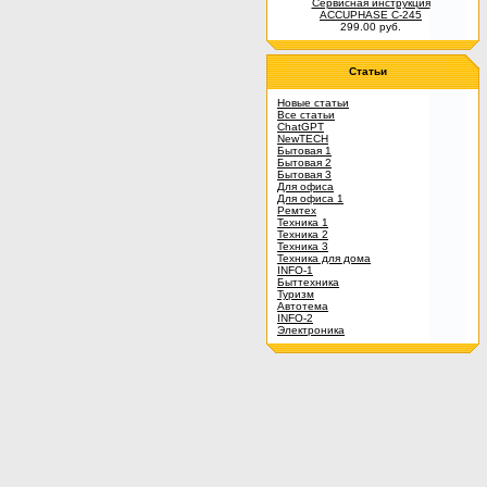
Сервисная инструкция
ACCUPHASE C-245
299.00 руб.
Статьи
Новые статьи
Все статьи
ChatGPT
NewTECH
Бытовая 1
Бытовая 2
Бытовая 3
Для офиса
Для офиса 1
Ремтех
Техника 1
Техника 2
Техника 3
Техника для дома
INFO-1
Быттехника
Туризм
Автотема
INFO-2
Электроника