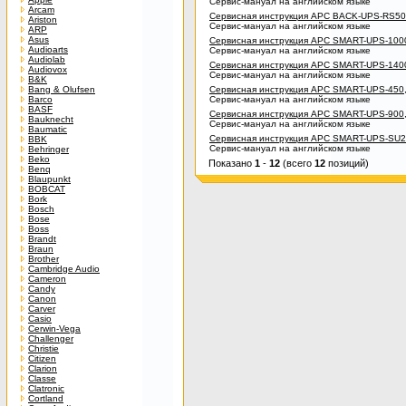
Сервис-мануал на английском языке
Arcam
Сервисная инструкция APC BACK-UPS-RS500
Ariston
Сервис-мануал на английском языке
ARP
Asus
Сервисная инструкция APC SMART-UPS-1000
Audioarts
Сервис-мануал на английском языке
Audiolab
Сервисная инструкция APC SMART-UPS-1400
Audiovox
Сервис-мануал на английском языке
B&K
Bang & Olufsen
Сервисная инструкция APC SMART-UPS-450,
Barco
Сервис-мануал на английском языке
BASF
Сервисная инструкция APC SMART-UPS-900, 
Bauknecht
Сервис-мануал на английском языке
Baumatic
Сервисная инструкция APC SMART-UPS-SU2
BBK
Сервис-мануал на английском языке
Behringer
Beko
Показано
1
-
12
(всего
12
позиций)
Benq
Blaupunkt
BOBCAT
Bork
Bosch
Bose
Boss
Brandt
Braun
Brother
Cambridge Audio
Cameron
Candy
Canon
Carver
Casio
Cerwin-Vega
Challenger
Christie
Citizen
Clarion
Classe
Clatronic
Cortland