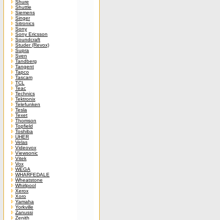
Shure
Shuttle
Siemens
Singer
Sitronics
Sony
Sony Ericsson
Soundcraft
Studer (Revox)
Supra
Sven
Tandberg
Tangent
Tapco
Tascam
TCL
Teac
Technics
Tektronix
Telefunken
Tesla
Texet
Thomson
Topfield
Toshiba
UHER
Velas
Videovox
Viewsonic
Vitek
Vox
WEGA
WHARFEDALE
Wheatstone
Whirlpool
Xerox
Xoro
Yamaha
Yorkville
Zanussi
Zenith