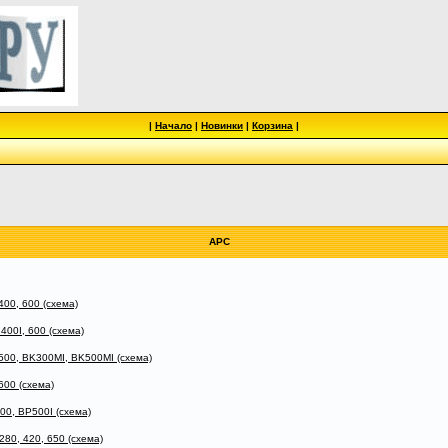
|
Начало
|
Новинки
|
Корзина
|
APC
00, 600 (схема)
00I, 600 (схема)
500, BK300MI, BK500MI (схема)
00 (схема)
0, BP500I (схема)
0, 420, 650 (схема)