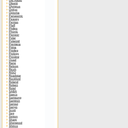
Old Radio
Olivetti
Olympus
Onkyo
Optoma
Panasonic
Peavey
Pentax
Pfaff
Philips
Phonic
Pioneer
Polar
Polaroid
Premiera
Prima
Privileg
Prology
Proview
Quad
Rane
Reloop
Ricoh
RISO
Roadstar
Rockford
Roland
Rolsen
Rotel
SABA
Saeco
Samsung
Samtron
Sansui
Sanyo
Scott
Seg
Setton
Sharp
Sherwood
Shinco