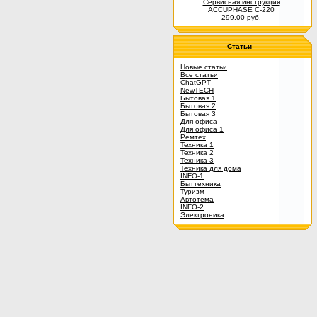
Сервисная инструкция
ACCUPHASE C-220
299.00 руб.
Статьи
Новые статьи
Все статьи
ChatGPT
NewTECH
Бытовая 1
Бытовая 2
Бытовая 3
Для офиса
Для офиса 1
Ремтех
Техника 1
Техника 2
Техника 3
Техника для дома
INFO-1
Быттехника
Туризм
Автотема
INFO-2
Электроника