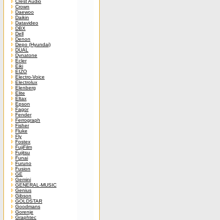
Crest Audio
Crown
Daewoo
Daikin
Datavideo
DBX
Dell
Denon
Depo (Hyundai)
DUAL
Dynatone
Ecler
Eiki
EIZO
Electro-Voice
Electrolux
Elenberg
Elite
Eltax
Epson
Fagor
Fender
Ferrograph
Fisher
Fluke
Fly
Fostex
FujiFilm
Fujitsu
Funai
Furuno
Fusion
GE
Gemini
GENERAL-MUSIC
Genius
Gibson
GOLDSTAR
Goodmans
Gorenje
Graphtec