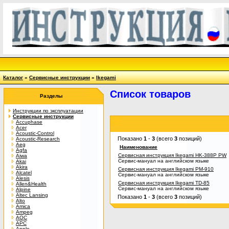
Каталог
»
Сервисные инструкции
»
Ikegami
Список товаров
Разделы
Инструкции по эксплуатации
Сервисные инструкции
Accuphase
Acer
Acoustic-Control
Показано
1
-
3
(всего
3
позиций)
Acoustic-Research
Aeg
Наименование
Agfa
Сервисная инструкция Ikegami HK-388P PW
Aiwa
Сервис-мануал на английском языке
Akai
Akira
Сервисная инструкция Ikegami PM-910
Alcatel
Сервис-мануал на английском языке
Alesis
Сервисная инструкция Ikegami TD-85
Allen&Health
Сервис-мануал на английском языке
Alpine
Altec Lansing
Показано
1
-
3
(всего
3
позиций)
Alto
Amica
Ampeg
AOC
APC
Apple