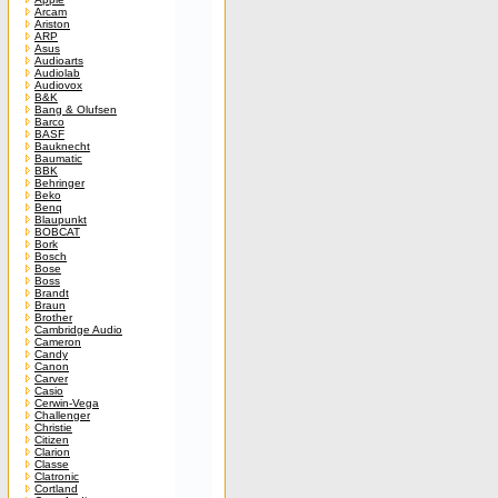
Arcam
Ariston
ARP
Asus
Audioarts
Audiolab
Audiovox
B&K
Bang & Olufsen
Barco
BASF
Bauknecht
Baumatic
BBK
Behringer
Beko
Benq
Blaupunkt
BOBCAT
Bork
Bosch
Bose
Boss
Brandt
Braun
Brother
Cambridge Audio
Cameron
Candy
Canon
Carver
Casio
Cerwin-Vega
Challenger
Christie
Citizen
Clarion
Classe
Clatronic
Cortland