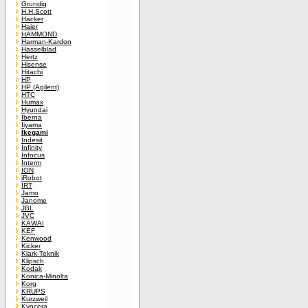
Grundig
H.H.Scott
Hacker
Haier
HAMMOND
Harman-Kardon
Hasselblad
Hertz
Hisense
Hitachi
HP
HP (Agilent)
HTC
Humax
Hyundai
Iberna
Iiyama
Ikegami
Indesit
Infinity
Infocus
Interm
ION
iRobot
IRT
Jamo
Janome
JBL
JVC
KAWAI
KEF
Kenwood
Kicker
Klark-Teknik
Klipsch
Kodak
Konica-Minolta
Korg
KRUPS
Kurzweil
Kyocera