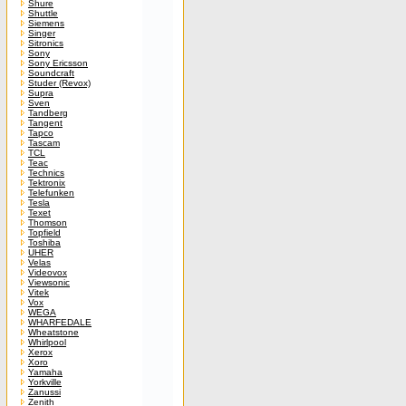
Shure
Shuttle
Siemens
Singer
Sitronics
Sony
Sony Ericsson
Soundcraft
Studer (Revox)
Supra
Sven
Tandberg
Tangent
Tapco
Tascam
TCL
Teac
Technics
Tektronix
Telefunken
Tesla
Texet
Thomson
Topfield
Toshiba
UHER
Velas
Videovox
Viewsonic
Vitek
Vox
WEGA
WHARFEDALE
Wheatstone
Whirlpool
Xerox
Xoro
Yamaha
Yorkville
Zanussi
Zenith