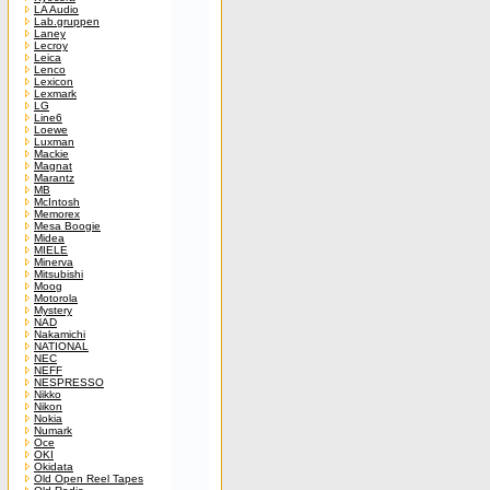
LA Audio
Lab.gruppen
Laney
Lecroy
Leica
Lenco
Lexicon
Lexmark
LG
Line6
Loewe
Luxman
Mackie
Magnat
Marantz
MB
McIntosh
Memorex
Mesa Boogie
Midea
MIELE
Minerva
Mitsubishi
Moog
Motorola
Mystery
NAD
Nakamichi
NATIONAL
NEC
NEFF
NESPRESSO
Nikko
Nikon
Nokia
Numark
Oce
OKI
Okidata
Old Open Reel Tapes