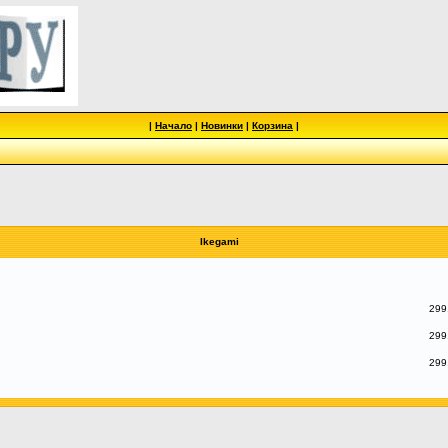
|
Начало
|
Новинки
|
Корзина
|
Ikegami
299
299
299