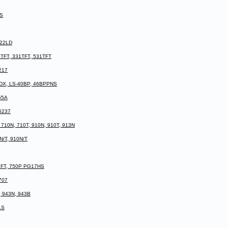
PS
S22LD
TFT, 331TFT, 531TFT
217
0DX, LS-40BP, 46BPPNS
55A
5237
710N, 710T, 910N, 910T, 913N
N/T, 910N/T
0IFT, 750P PG17HS
707
, 943N, 943B
LS