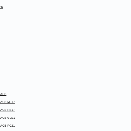
ER
5ACB
8ACB-ML17
8ACB-RB17
41ACB-GG17
4ACB-PC21