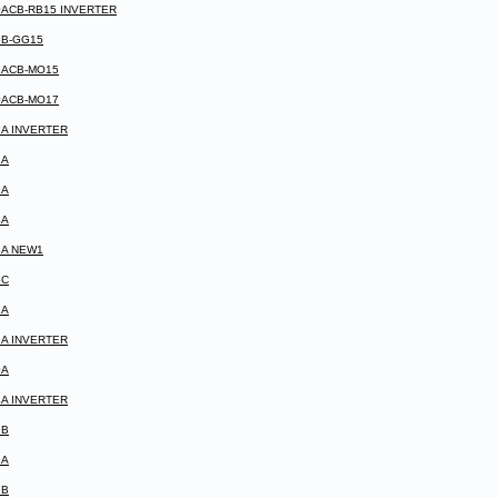
50ACB-RB15 INVERTER
6B-GG15
66ACB-MO15
70ACB-MO17
7A INVERTER
1A
9A
4A
6A NEW1
6C
2A
9A INVERTER
0A
4A INVERTER
9B
9A
9B