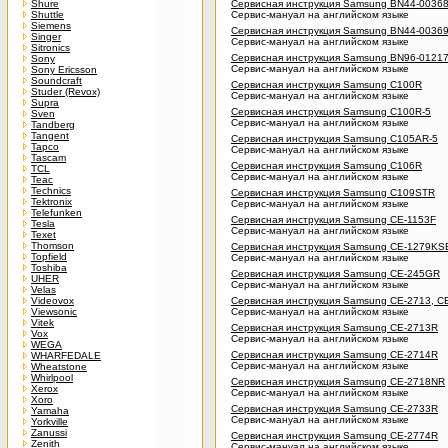
Shure
Сервисная инструкция Samsung BN44-0036
Shuttle
Сервис-мануал на английском языке
Siemens
Сервисная инструкция Samsung BN44-0036
Singer
Сервис-мануал на английском языке
Sitronics
Сервисная инструкция Samsung BN96-0121
Sony
Сервис-мануал на английском языке
Sony Ericsson
Soundcraft
Сервисная инструкция Samsung C100R
Studer (Revox)
Сервис-мануал на английском языке
Supra
Сервисная инструкция Samsung C100R-5
Sven
Сервис-мануал на английском языке
Tandberg
Tangent
Сервисная инструкция Samsung C105AR-5
Tapco
Сервис-мануал на английском языке
Tascam
Сервисная инструкция Samsung C106R
TCL
Сервис-мануал на английском языке
Teac
Technics
Сервисная инструкция Samsung C109STR
Tektronix
Сервис-мануал на английском языке
Telefunken
Сервисная инструкция Samsung CE-1153F
Tesla
Сервис-мануал на английском языке
Texet
Thomson
Сервисная инструкция Samsung CE-1279KS
Topfield
Сервис-мануал на английском языке
Toshiba
Сервисная инструкция Samsung CE-245GR
UHER
Сервис-мануал на английском языке
Velas
Videovox
Сервисная инструкция Samsung CE-2713, C
Viewsonic
Сервис-мануал на английском языке
Vitek
Сервисная инструкция Samsung CE-2713R
Vox
Сервис-мануал на английском языке
WEGA
Сервисная инструкция Samsung CE-2714R
WHARFEDALE
Сервис-мануал на английском языке
Wheatstone
Whirlpool
Сервисная инструкция Samsung CE-2718NR
Xerox
Сервис-мануал на английском языке
Xoro
Сервисная инструкция Samsung CE-2733R
Yamaha
Сервис-мануал на английском языке
Yorkville
Zanussi
Сервисная инструкция Samsung CE-2774R
Zenith
Сервис-мануал на английском языке