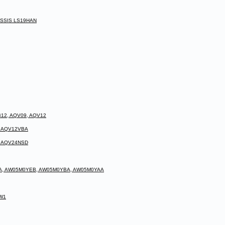
ASSIS LS19HAN
B12, AQV09, AQV12
, AQV12VBA
, AQV24NSD
EA, AW05M0YEB, AW05M0YBA, AW05M0YAA
GW1