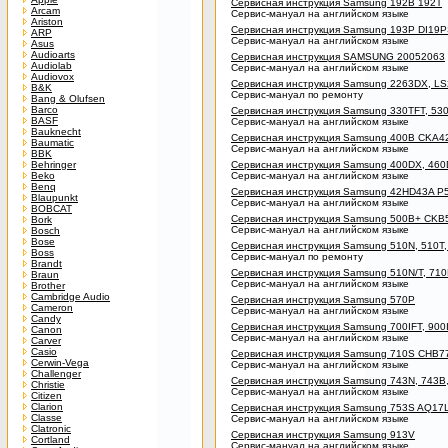
Сервисная инструкция Samsung 192B 192T
Arcam
Сервис-мануал на английском языке
Ariston
Сервисная инструкция Samsung 193P DI19
ARP
Сервис-мануал на английском языке
Asus
Audioarts
Сервисная инструкция SAMSUNG 20052063
Audiolab
Сервис-мануал на английском языке
Audiovox
Сервисная инструкция Samsung 2263DX, L
B&K
Сервис-мануал по ремонту
Bang & Olufsen
Barco
Сервисная инструкция Samsung 330TFT, 530
BASF
Сервис-мануал на английском языке
Bauknecht
Сервисная инструкция Samsung 400B CKA4
Baumatic
Сервис-мануал на английском языке
BBK
Behringer
Сервисная инструкция Samsung 400DX, 46
Beko
Сервис-мануал на английском языке
Benq
Сервисная инструкция Samsung 42HD43A P
Blaupunkt
Сервис-мануал на английском языке
BOBCAT
Сервисная инструкция Samsung 500B+ CKB
Bork
Сервис-мануал на английском языке
Bosch
Bose
Сервисная инструкция Samsung 510N, 510T, 
Boss
Сервис-мануал по ремонту
Brandt
Сервисная инструкция Samsung 510N/T, 710
Braun
Сервис-мануал на английском языке
Brother
Cambridge Audio
Сервисная инструкция Samsung 570P
Cameron
Сервис-мануал на английском языке
Candy
Сервисная инструкция Samsung 700IFT, 90
Canon
Сервис-мануал на английском языке
Carver
Casio
Сервисная инструкция Samsung 710S CHB7
Cerwin-Vega
Сервис-мануал на английском языке
Challenger
Сервисная инструкция Samsung 743N, 743B
Christie
Сервис-мануал на английском языке
Citizen
Clarion
Сервисная инструкция Samsung 753S AQ17
Classe
Сервис-мануал на английском языке
Clatronic
Сервисная инструкция Samsung 913V
Cortland
Сервис-мануал на английском языке