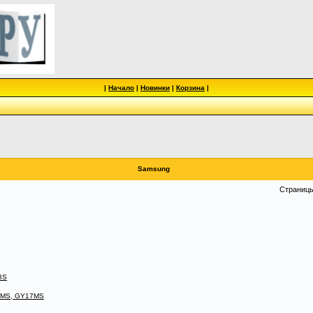
|
Начало
|
Новинки
|
Корзина
|
Samsung
Страниц
BS
15MS, GY17MS