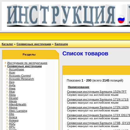
Каталог
»
Сервисные инструкции
»
Samsung
Список товаров
Разделы
Инструкции по эксплуатации
Сервисные инструкции
Accuphase
Acer
Acoustic-Control
Acoustic-Research
Показано
1
-
200
(всего
2145
позиций)
Aeg
Agfa
Наименование
Aiwa
Akai
Сервисная инструкция Samsung 152N-TFT
Akira
Сервис-мануал на английском языке
Alcatel
Сервисная инструкция Samsung 171N 171S
Alesis
Сервис-мануал на английском языке
Allen&Health
Сервисная инструкция Samsung 172N 192N
Alpine
Сервис-мануал на английском языке
Altec Lansing
Alto
Сервисная инструкция Samsung 172X DS17
Amica
Сервис-мануал на английском языке
Ampeg
Сервисная инструкция Samsung 173B, GY
AOC
Сервис-мануал на английском языке
APC
Apple