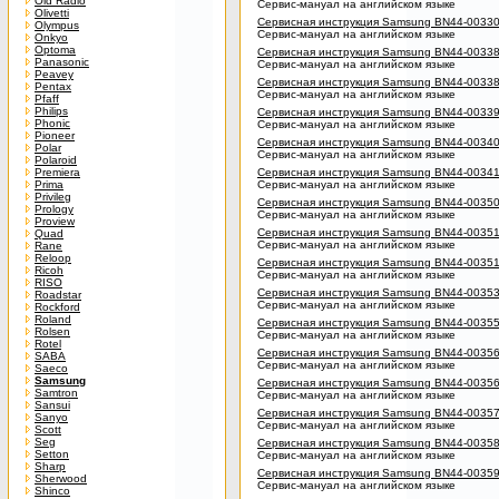
Old Radio
Сервис-мануал на английском языке
Olivetti
Сервисная инструкция Samsung BN44-0033
Olympus
Сервис-мануал на английском языке
Onkyo
Optoma
Сервисная инструкция Samsung BN44-0033
Panasonic
Сервис-мануал на английском языке
Peavey
Сервисная инструкция Samsung BN44-0033
Pentax
Сервис-мануал на английском языке
Pfaff
Philips
Сервисная инструкция Samsung BN44-0033
Phonic
Сервис-мануал на английском языке
Pioneer
Сервисная инструкция Samsung BN44-0034
Polar
Сервис-мануал на английском языке
Polaroid
Premiera
Сервисная инструкция Samsung BN44-0034
Prima
Сервис-мануал на английском языке
Privileg
Сервисная инструкция Samsung BN44-0035
Prology
Сервис-мануал на английском языке
Proview
Сервисная инструкция Samsung BN44-0035
Quad
Сервис-мануал на английском языке
Rane
Reloop
Сервисная инструкция Samsung BN44-0035
Ricoh
Сервис-мануал на английском языке
RISO
Сервисная инструкция Samsung BN44-0035
Roadstar
Сервис-мануал на английском языке
Rockford
Roland
Сервисная инструкция Samsung BN44-0035
Rolsen
Сервис-мануал на английском языке
Rotel
Сервисная инструкция Samsung BN44-0035
SABA
Сервис-мануал на английском языке
Saeco
Samsung
Сервисная инструкция Samsung BN44-0035
Samtron
Сервис-мануал на английском языке
Sansui
Сервисная инструкция Samsung BN44-0035
Sanyo
Сервис-мануал на английском языке
Scott
Seg
Сервисная инструкция Samsung BN44-0035
Setton
Сервис-мануал на английском языке
Sharp
Сервисная инструкция Samsung BN44-0035
Sherwood
Сервис-мануал на английском языке
Shinco