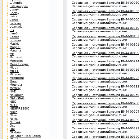
LA Audio
Сервисная инструкция Samsung BN44-000
Lab.gruppen
Сервис-мануал на английском языке
Laney
Сервисная инструкция Samsung BN44-0005
Lecroy
Сервис-мануал на английском языке
Leica
Сервисная инструкция Samsung BN44-000
Lenco
Сервис-мануал на английском языке
Lexicon
Lexmark
Сервисная инструкция Samsung BN44-000
LG
Сервис-мануал на английском языке
Line6
Сервисная инструкция Samsung BN44-0015
Loewe
Сервис-мануал на английском языке
Luxman
Mackie
Сервисная инструкция Samsung BN44-0019
Magnat
Сервис-мануал на английском языке
Marantz
Сервисная инструкция Samsung BN44-0019
MB
Сервис-мануал на английском языке
McIntosh
Memorex
Сервисная инструкция Samsung BN44-0021
Mesa Boogie
Сервис-мануал на английском языке
Midea
Сервисная инструкция Samsung BN44-0021
MIELE
Сервис-мануал на английском языке
Minerva
Mitsubishi
Сервисная инструкция Samsung BN44-0022
Moog
Сервис-мануал на английском языке
Motorola
Сервисная инструкция Samsung BN44-0023
Mystery
Сервис-мануал на английском языке
NAD
Nakamichi
Сервисная инструкция Samsung BN44-0025
NATIONAL
Сервис-мануал на английском языке
NEC
Сервисная инструкция Samsung BN44-0026
NEFF
Сервис-мануал на английском языке
NESPRESSO
Сервисная инструкция Samsung BN44-0026
Nikko
Сервис-мануал на английском языке
Nikon
Nokia
Сервисная инструкция Samsung BN44-0028
Numark
Сервис-мануал на английском языке
Oce
Сервисная инструкция Samsung BN44-0032
OKI
Сервис-мануал на английском языке
Okidata
Old Open Reel Tapes
Сервисная инструкция Samsung BN44-0032