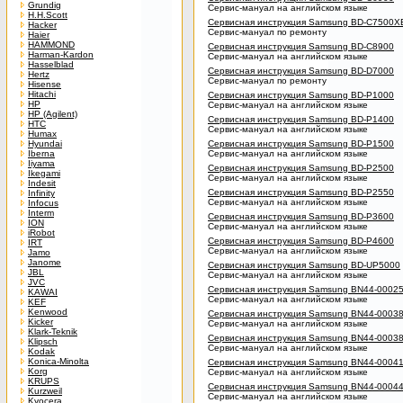
Grundig
Сервис-мануал на английском языке
H.H.Scott
Сервисная инструкция Samsung BD-C7500X
Hacker
Сервис-мануал по ремонту
Haier
HAMMOND
Сервисная инструкция Samsung BD-C8900
Harman-Kardon
Сервис-мануал на английском языке
Hasselblad
Сервисная инструкция Samsung BD-D7000
Hertz
Сервис-мануал по ремонту
Hisense
Hitachi
Сервисная инструкция Samsung BD-P1000
HP
Сервис-мануал на английском языке
HP (Agilent)
Сервисная инструкция Samsung BD-P1400
HTC
Сервис-мануал на английском языке
Humax
Hyundai
Сервисная инструкция Samsung BD-P1500
Iberna
Сервис-мануал на английском языке
Iiyama
Сервисная инструкция Samsung BD-P2500
Ikegami
Сервис-мануал на английском языке
Indesit
Сервисная инструкция Samsung BD-P2550
Infinity
Сервис-мануал на английском языке
Infocus
Interm
Сервисная инструкция Samsung BD-P3600
ION
Сервис-мануал на английском языке
iRobot
Сервисная инструкция Samsung BD-P4600
IRT
Сервис-мануал на английском языке
Jamo
Janome
Сервисная инструкция Samsung BD-UP5000
JBL
Сервис-мануал на английском языке
JVC
Сервисная инструкция Samsung BN44-0002
KAWAI
Сервис-мануал на английском языке
KEF
Kenwood
Сервисная инструкция Samsung BN44-0003
Kicker
Сервис-мануал на английском языке
Klark-Teknik
Сервисная инструкция Samsung BN44-0003
Klipsch
Сервис-мануал на английском языке
Kodak
Konica-Minolta
Сервисная инструкция Samsung BN44-000
Korg
Сервис-мануал на английском языке
KRUPS
Сервисная инструкция Samsung BN44-0004
Kurzweil
Сервис-мануал на английском языке
Kyocera