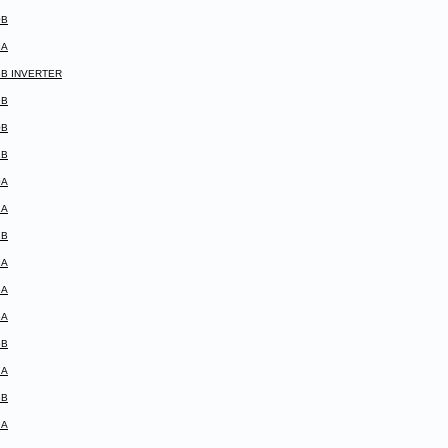
0B
8A
8B INVERTER
9B
0B
1B
0A
1A
1B
3A
5A
6A
6B
7A
8B
9A