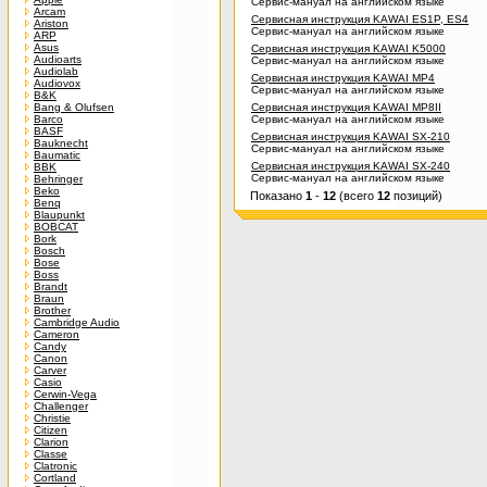
Сервис-мануал на английском языке
Arcam
Сервисная инструкция KAWAI ES1P, ES4
Ariston
Сервис-мануал на английском языке
ARP
Asus
Сервисная инструкция KAWAI K5000
Audioarts
Сервис-мануал на английском языке
Audiolab
Сервисная инструкция KAWAI MP4
Audiovox
Сервис-мануал на английском языке
B&K
Bang & Olufsen
Сервисная инструкция KAWAI MP8II
Barco
Сервис-мануал на английском языке
BASF
Сервисная инструкция KAWAI SX-210
Bauknecht
Сервис-мануал на английском языке
Baumatic
Сервисная инструкция KAWAI SX-240
BBK
Сервис-мануал на английском языке
Behringer
Beko
Показано
1
-
12
(всего
12
позиций)
Benq
Blaupunkt
BOBCAT
Bork
Bosch
Bose
Boss
Brandt
Braun
Brother
Cambridge Audio
Cameron
Candy
Canon
Carver
Casio
Cerwin-Vega
Challenger
Christie
Citizen
Clarion
Classe
Clatronic
Cortland