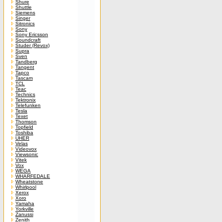
Shure
Shuttle
Siemens
Singer
Sitronics
Sony
Sony Ericsson
Soundcraft
Studer (Revox)
Supra
Sven
Tandberg
Tangent
Tapco
Tascam
TCL
Teac
Technics
Tektronix
Telefunken
Tesla
Texet
Thomson
Topfield
Toshiba
UHER
Velas
Videovox
Viewsonic
Vitek
Vox
WEGA
WHARFEDALE
Wheatstone
Whirlpool
Xerox
Xoro
Yamaha
Yorkville
Zanussi
Zenith