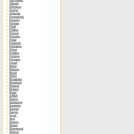
Old Radio
Olivetti
Olympus
Onkyo
Optoma
Panasonic
Peavey
Pentax
Pfaff
Philips
Phonic
Pioneer
Polar
Polaroid
Premiera
Prima
Privileg
Prology
Proview
Quad
Rane
Reloop
Ricoh
RISO
Roadstar
Rockford
Roland
Rolsen
Rotel
SABA
Saeco
Samsung
Samtron
Sansui
Sanyo
Scott
Seg
Setton
Sharp
Sherwood
Shinco