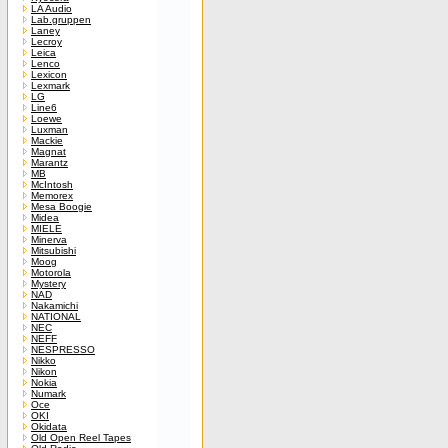
LA Audio
Lab.gruppen
Laney
Lecroy
Leica
Lenco
Lexicon
Lexmark
LG
Line6
Loewe
Luxman
Mackie
Magnat
Marantz
MB
McIntosh
Memorex
Mesa Boogie
Midea
MIELE
Minerva
Mitsubishi
Moog
Motorola
Mystery
NAD
Nakamichi
NATIONAL
NEC
NEFF
NESPRESSO
Nikko
Nikon
Nokia
Numark
Oce
OKI
Okidata
Old Open Reel Tapes