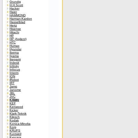
Grundig
H.H.Scott
Hacker
Haier
HAMMOND
Harman-Kardon
Hasselblad
Hertz
Hisense
Hitachi
HP
HP (Agilent)
HTC
Humax
Hyundai
Iberna
Iiyama
Ikegami
Indesit
Infinity
Infocus
Interm
ION
iRobot
IRT
Jamo
Janome
JBL
JVC
KAWAI
KEF
Kenwood
Kicker
Klark-Teknik
Klipsch
Kodak
Konica-Minolta
Korg
KRUPS
Kurzweil
Kyocera