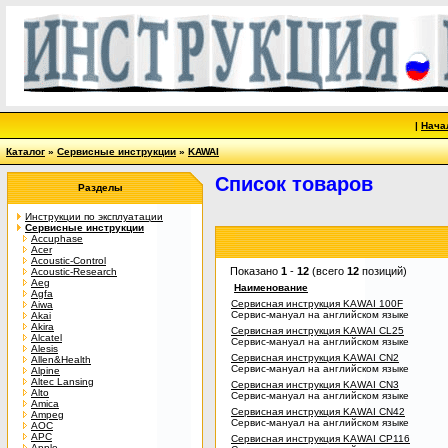
|
Нача
Каталог
»
Сервисные инструкции
»
KAWAI
Список товаров
Разделы
Инструкции по эксплуатации
Сервисные инструкции
Accuphase
Acer
Acoustic-Control
Показано
1
-
12
(всего
12
позиций)
Acoustic-Research
Aeg
Наименование
Agfa
Сервисная инструкция KAWAI 100F
Aiwa
Сервис-мануал на английском языке
Akai
Akira
Сервисная инструкция KAWAI CL25
Alcatel
Сервис-мануал на английском языке
Alesis
Сервисная инструкция KAWAI CN2
Allen&Health
Сервис-мануал на английском языке
Alpine
Altec Lansing
Сервисная инструкция KAWAI CN3
Alto
Сервис-мануал на английском языке
Amica
Сервисная инструкция KAWAI CN42
Ampeg
Сервис-мануал на английском языке
AOC
APC
Сервисная инструкция KAWAI CP116
Apple