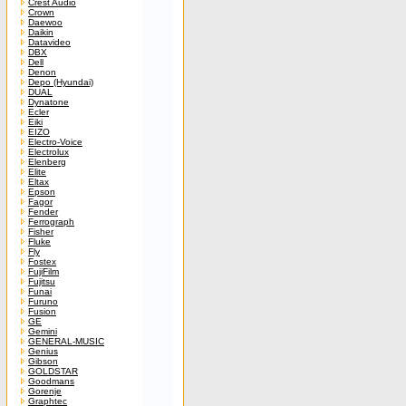
Crest Audio
Crown
Daewoo
Daikin
Datavideo
DBX
Dell
Denon
Depo (Hyundai)
DUAL
Dynatone
Ecler
Eiki
EIZO
Electro-Voice
Electrolux
Elenberg
Elite
Eltax
Epson
Fagor
Fender
Ferrograph
Fisher
Fluke
Fly
Fostex
FujiFilm
Fujitsu
Funai
Furuno
Fusion
GE
Gemini
GENERAL-MUSIC
Genius
Gibson
GOLDSTAR
Goodmans
Gorenje
Graphtec