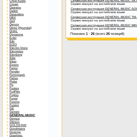
Сервисная инструкция GENERAL-MUSIC SK
Crest Audio
Сервис-мануал на английском языке
Crown
Daewoo
Сервисная инструкция GENERAL-MUSIC 
Daikin
Сервис-мануал на английском языке
Datavideo
Сервисная инструкция GENERAL-MUSIC TM-
DBX
Сервис-мануал на английском языке
Dell
Denon
Сервисная инструкция GENERAL-MUSIC WK
Depo (Hyundai)
Сервис-мануал на английском языке
DUAL
Показано
1
-
26
(всего
26
позиций)
Dynatone
Ecler
Eiki
EIZO
Electro-Voice
Electrolux
Elenberg
Elite
Eltax
Epson
Fagor
Fender
Ferrograph
Fisher
Fluke
Fly
Fostex
FujiFilm
Fujitsu
Funai
Furuno
Fusion
GE
Gemini
GENERAL-MUSIC
Genius
Gibson
GOLDSTAR
Goodmans
Gorenje
Graphtec