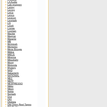
LA Audio
Lab.gruppen
Laney
Lecroy
Leica
Lenco
Lexicon
Lexmark
LG
Line6
Loewe
Luxman
Mackie
Magnat
Marantz
MB
McIntosh
Memorex
Mesa Boogie
Midea
MIELE
Minerva
Mitsubishi
Moog
Motorola
Mystery
NAD
Nakamichi
NATIONAL
NEC
NEFF
NESPRESSO
Nikko
Nikon
Nokia
Numark
Oce
OKI
Okidata
Old Open Reel Tapes