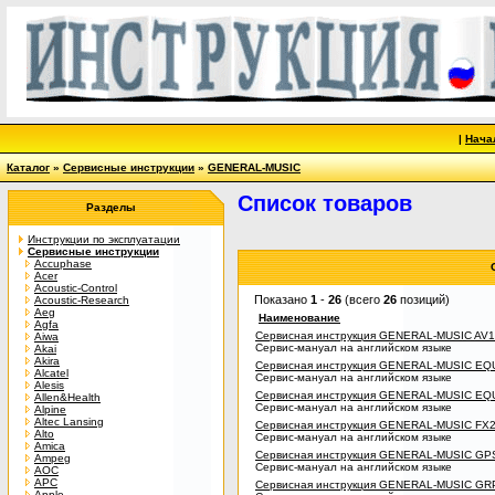
|
Нача
Каталог
»
Сервисные инструкции
»
GENERAL-MUSIC
Список товаров
Разделы
Инструкции по эксплуатации
Сервисные инструкции
Accuphase
Acer
Acoustic-Control
Показано
1
-
26
(всего
26
позиций)
Acoustic-Research
Aeg
Наименование
Agfa
Сервисная инструкция GENERAL-MUSIC AV1
Aiwa
Сервис-мануал на английском языке
Akai
Akira
Сервисная инструкция GENERAL-MUSIC EQ
Alcatel
Сервис-мануал на английском языке
Alesis
Сервисная инструкция GENERAL-MUSIC E
Allen&Health
Сервис-мануал на английском языке
Alpine
Altec Lansing
Сервисная инструкция GENERAL-MUSIC FX
Alto
Сервис-мануал на английском языке
Amica
Сервисная инструкция GENERAL-MUSIC GP
Ampeg
Сервис-мануал на английском языке
AOC
APC
Сервисная инструкция GENERAL-MUSIC GR
Apple