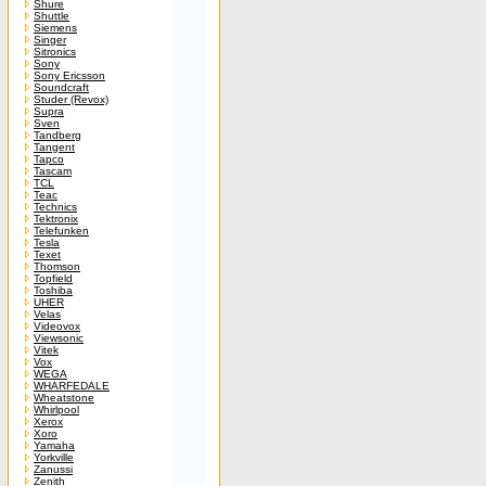
Shure
Shuttle
Siemens
Singer
Sitronics
Sony
Sony Ericsson
Soundcraft
Studer (Revox)
Supra
Sven
Tandberg
Tangent
Tapco
Tascam
TCL
Teac
Technics
Tektronix
Telefunken
Tesla
Texet
Thomson
Topfield
Toshiba
UHER
Velas
Videovox
Viewsonic
Vitek
Vox
WEGA
WHARFEDALE
Wheatstone
Whirlpool
Xerox
Xoro
Yamaha
Yorkville
Zanussi
Zenith