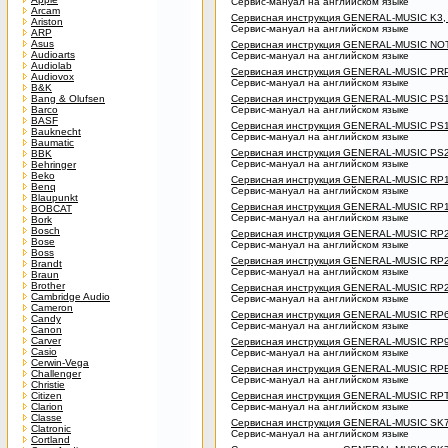
Сервис-мануал на английском языке
Arcam
Сервисная инструкция GENERAL-MUSIC K3, 
Ariston
Сервис-мануал на английском языке
ARP
Asus
Сервисная инструкция GENERAL-MUSIC N
Audioarts
Сервис-мануал на английском языке
Audiolab
Сервисная инструкция GENERAL-MUSIC PR
Audiovox
Сервис-мануал на английском языке
B&K
Bang & Olufsen
Сервисная инструкция GENERAL-MUSIC PS
Barco
Сервис-мануал на английском языке
BASF
Сервисная инструкция GENERAL-MUSIC PS
Bauknecht
Сервис-мануал на английском языке
Baumatic
Сервисная инструкция GENERAL-MUSIC PS
BBK
Сервис-мануал на английском языке
Behringer
Beko
Сервисная инструкция GENERAL-MUSIC RP
Benq
Сервис-мануал на английском языке
Blaupunkt
Сервисная инструкция GENERAL-MUSIC RP
BOBCAT
Сервис-мануал на английском языке
Bork
Bosch
Сервисная инструкция GENERAL-MUSIC RP2
Bose
Сервис-мануал на английском языке
Boss
Сервисная инструкция GENERAL-MUSIC RP
Brandt
Сервис-мануал на английском языке
Braun
Brother
Сервисная инструкция GENERAL-MUSIC RP
Cambridge Audio
Сервис-мануал на английском языке
Cameron
Сервисная инструкция GENERAL-MUSIC RP6
Candy
Сервис-мануал на английском языке
Canon
Carver
Сервисная инструкция GENERAL-MUSIC RP
Casio
Сервис-мануал на английском языке
Cerwin-Vega
Сервисная инструкция GENERAL-MUSIC RPB
Challenger
Сервис-мануал на английском языке
Christie
Citizen
Сервисная инструкция GENERAL-MUSIC RPT
Clarion
Сервис-мануал на английском языке
Classe
Сервисная инструкция GENERAL-MUSIC SK
Clatronic
Сервис-мануал на английском языке
Cortland