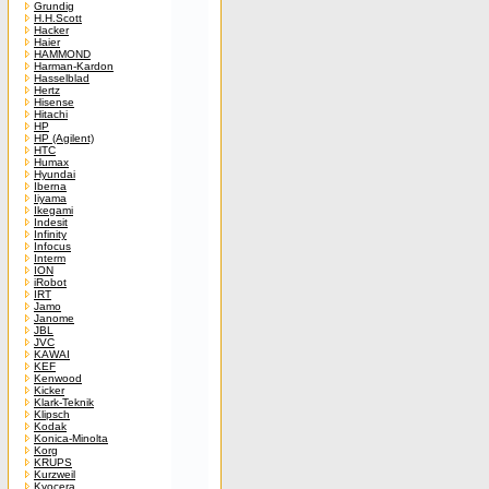
Grundig
H.H.Scott
Hacker
Haier
HAMMOND
Harman-Kardon
Hasselblad
Hertz
Hisense
Hitachi
HP
HP (Agilent)
HTC
Humax
Hyundai
Iberna
Iiyama
Ikegami
Indesit
Infinity
Infocus
Interm
ION
iRobot
IRT
Jamo
Janome
JBL
JVC
KAWAI
KEF
Kenwood
Kicker
Klark-Teknik
Klipsch
Kodak
Konica-Minolta
Korg
KRUPS
Kurzweil
Kyocera