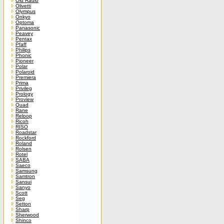
Old Radio
Olivetti
Olympus
Onkyo
Optoma
Panasonic
Peavey
Pentax
Pfaff
Philips
Phonic
Pioneer
Polar
Polaroid
Premiera
Prima
Privileg
Prology
Proview
Quad
Rane
Reloop
Ricoh
RISO
Roadstar
Rockford
Roland
Rolsen
Rotel
SABA
Saeco
Samsung
Samtron
Sansui
Sanyo
Scott
Seg
Setton
Sharp
Sherwood
Shinco