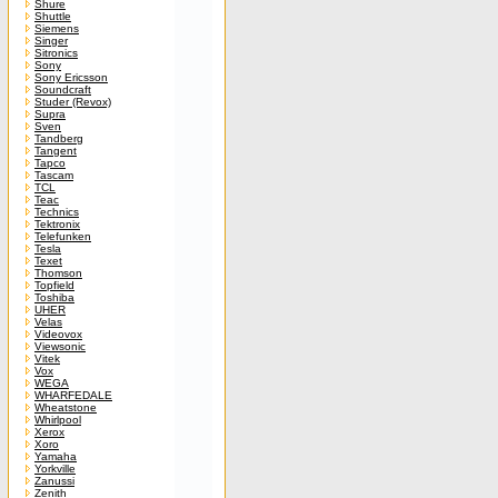
Shure
Shuttle
Siemens
Singer
Sitronics
Sony
Sony Ericsson
Soundcraft
Studer (Revox)
Supra
Sven
Tandberg
Tangent
Tapco
Tascam
TCL
Teac
Technics
Tektronix
Telefunken
Tesla
Texet
Thomson
Topfield
Toshiba
UHER
Velas
Videovox
Viewsonic
Vitek
Vox
WEGA
WHARFEDALE
Wheatstone
Whirlpool
Xerox
Xoro
Yamaha
Yorkville
Zanussi
Zenith