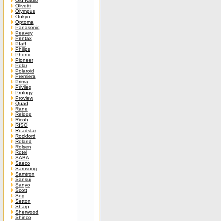
Old Radio
Olivetti
Olympus
Onkyo
Optoma
Panasonic
Peavey
Pentax
Pfaff
Philips
Phonic
Pioneer
Polar
Polaroid
Premiera
Prima
Privileg
Prology
Proview
Quad
Rane
Reloop
Ricoh
RISO
Roadstar
Rockford
Roland
Rolsen
Rotel
SABA
Saeco
Samsung
Samtron
Sansui
Sanyo
Scott
Seg
Setton
Sharp
Sherwood
Shinco