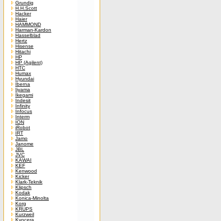
Grundig
H.H.Scott
Hacker
Haier
HAMMOND
Harman-Kardon
Hasselblad
Hertz
Hisense
Hitachi
HP
HP (Agilent)
HTC
Humax
Hyundai
Iberna
Iiyama
Ikegami
Indesit
Infinity
Infocus
Interm
ION
iRobot
IRT
Jamo
Janome
JBL
JVC
KAWAI
KEF
Kenwood
Kicker
Klark-Teknik
Klipsch
Kodak
Konica-Minolta
Korg
KRUPS
Kurzweil
Kyocera