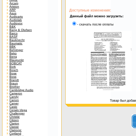
Arcam
Ariston
ARP
Доступные изменения:
Asus
Данный файл можно загрузить:
Audioarts
Audiolab
Audiovox
- скачать после оплаты
B&K
Bang & Olufsen
Barco
BASF
Bauknecht
Baumatic
BBK
Behringer
Beko
Benq
Blaupunkt
BOBCAT
Bork
Bosch
Bose
Boss
Brandt
Braun
Brother
Cambridge Audio
Cameron
Candy
Canon
Товар был добавл
Carver
Casio
Cerwin-Vega
Challenger
Christie
Citizen
Clarion
Classe
Clatronic
Cortland