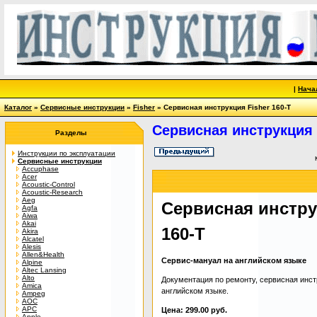
|
Нача
Каталог
»
Сервисные инструкции
»
Fisher
» Сервисная инструкция Fisher 160-T
Сервисная инструкция 
Разделы
Инструкции по эксплуатации
Сервисные инструкции
Accuphase
Acer
Acoustic-Control
Acoustic-Research
Aeg
Сервисная инстру
Agfa
Aiwa
Akai
160-T
Akira
Alcatel
Alesis
Allen&Health
Сервис-мануал на английском языке
Alpine
Altec Lansing
Alto
Документация по ремонту, сервисная инст
Amica
английском языке.
Ampeg
AOC
APC
Цена: 299.00 руб.
Apple