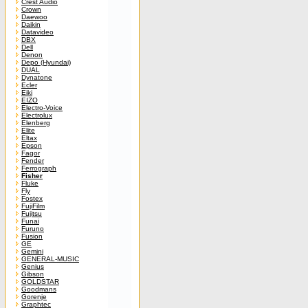
Crest Audio
Crown
Daewoo
Daikin
Datavideo
DBX
Dell
Denon
Depo (Hyundai)
DUAL
Dynatone
Ecler
Eiki
EIZO
Electro-Voice
Electrolux
Elenberg
Elite
Eltax
Epson
Fagor
Fender
Ferrograph
Fisher
Fluke
Fly
Fostex
FujiFilm
Fujitsu
Funai
Furuno
Fusion
GE
Gemini
GENERAL-MUSIC
Genius
Gibson
GOLDSTAR
Goodmans
Gorenje
Graphtec