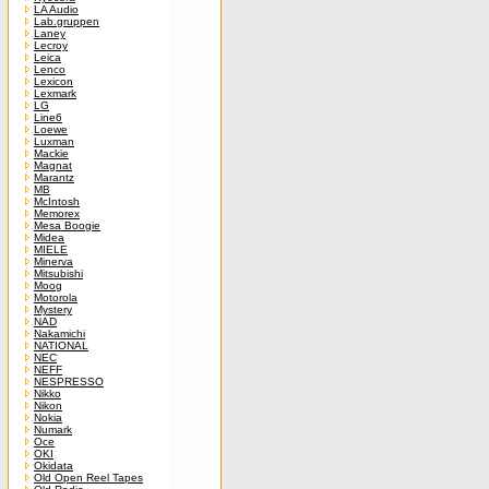
LA Audio
Lab.gruppen
Laney
Lecroy
Leica
Lenco
Lexicon
Lexmark
LG
Line6
Loewe
Luxman
Mackie
Magnat
Marantz
MB
McIntosh
Memorex
Mesa Boogie
Midea
MIELE
Minerva
Mitsubishi
Moog
Motorola
Mystery
NAD
Nakamichi
NATIONAL
NEC
NEFF
NESPRESSO
Nikko
Nikon
Nokia
Numark
Oce
OKI
Okidata
Old Open Reel Tapes