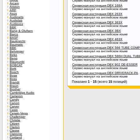
Сервис-мануал на английском языке
Arcam
Сервисная инструкция DBX 168A
Ariston
Сервис-мануал на английском языке
ARP
Asus
Сервисная инструкция DBX 263X
Audioarts
Сервис-мануал на английском языке
Audiolab
Сервисная инструкция DBX 363X
Audiovox
Сервис-мануал на английском языке
B&K
Bang & Olufsen
Сервисная инструкция DBX 3BX
Barco
Сервис-мануал на английском языке
BASF
Сервисная инструкция DBX 463X
Bauknecht
Сервис-мануал на английском языке
Baumatic
Сервисная инструкция DBX 566 TUBE COM
BBK
Сервис-мануал на английском языке
Behringer
Beko
Сервисная инструкция DBX 586H DUAL TU
Benq
Сервис-мануал на английском языке
Blaupunkt
Сервисная инструкция DBX 902 DE-ESSER
BOBCAT
Сервис-мануал на английском языке
Bork
Bosch
Сервисная инструкция DBX DRIVERACK-PA
Bose
Сервис-мануал на английском языке
Boss
Показано
1
-
15
(всего
15
позиций)
Brandt
Braun
Brother
Cambridge Audio
Cameron
Candy
Canon
Carver
Casio
Cerwin-Vega
Challenger
Christie
Citizen
Clarion
Classe
Clatronic
Cortland