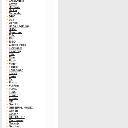
Crest Audio
Crown
Daewoo
Daikin
Datavideo
DBX
Dell
Denon
Depo (Hyundai)
DUAL
Dynatone
Ecler
Eiki
EIZO
Electro-Voice
Electrolux
Elenberg
Elite
Eltax
Epson
Fagor
Fender
Ferrograph
Fisher
Fluke
Fly
Fostex
FujiFilm
Fujitsu
Funai
Furuno
Fusion
GE
Gemini
GENERAL-MUSIC
Genius
Gibson
GOLDSTAR
Goodmans
Gorenje
Graphtec