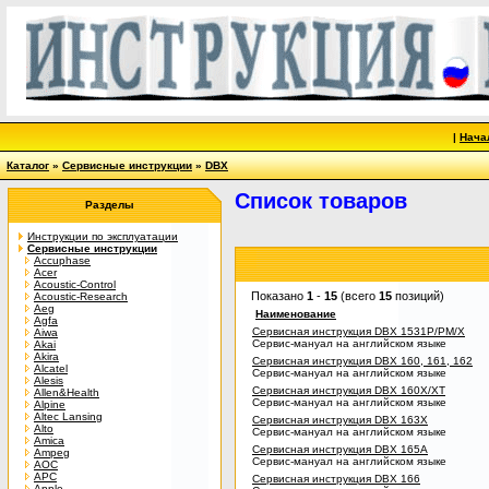
|
Нача
Каталог
»
Сервисные инструкции
»
DBX
Список товаров
Разделы
Инструкции по эксплуатации
Сервисные инструкции
Accuphase
Acer
Acoustic-Control
Показано
1
-
15
(всего
15
позиций)
Acoustic-Research
Aeg
Наименование
Agfa
Сервисная инструкция DBX 1531P/PM/X
Aiwa
Сервис-мануал на английском языке
Akai
Akira
Сервисная инструкция DBX 160, 161, 162
Alcatel
Сервис-мануал на английском языке
Alesis
Сервисная инструкция DBX 160X/XT
Allen&Health
Сервис-мануал на английском языке
Alpine
Altec Lansing
Сервисная инструкция DBX 163X
Alto
Сервис-мануал на английском языке
Amica
Сервисная инструкция DBX 165A
Ampeg
Сервис-мануал на английском языке
AOC
APC
Сервисная инструкция DBX 166
Apple