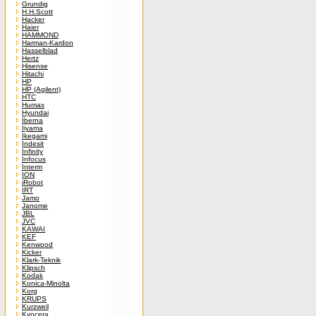
Grundig
H.H.Scott
Hacker
Haier
HAMMOND
Harman-Kardon
Hasselblad
Hertz
Hisense
Hitachi
HP
HP (Agilent)
HTC
Humax
Hyundai
Iberna
Iiyama
Ikegami
Indesit
Infinity
Infocus
Interm
ION
iRobot
IRT
Jamo
Janome
JBL
JVC
KAWAI
KEF
Kenwood
Kicker
Klark-Teknik
Klipsch
Kodak
Konica-Minolta
Korg
KRUPS
Kurzweil
Kyocera