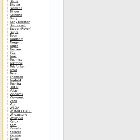
Shure
Shuttle
Siemens
Singer
Sitronics
Sony
Sony Ericsson
Soundcraft
Studer (Revox)
Supra
Sven
Tandberg
Tangent
Tapco
Tascam
TCL
Teac
Technics
Tektronix
Telefunken
Tesla
Texet
Thomson
Topfield
Toshiba
UHER
Velas
Videovox
Viewsonic
Vitek
Vox
WEGA
WHARFEDALE
Wheatstone
Whirlpool
Xerox
Xoro
Yamaha
Yorkville
Zanussi
Zenith