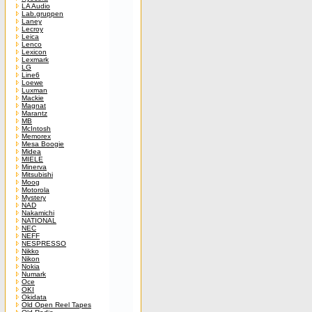
LA Audio
Lab.gruppen
Laney
Lecroy
Leica
Lenco
Lexicon
Lexmark
LG
Line6
Loewe
Luxman
Mackie
Magnat
Marantz
MB
McIntosh
Memorex
Mesa Boogie
Midea
MIELE
Minerva
Mitsubishi
Moog
Motorola
Mystery
NAD
Nakamichi
NATIONAL
NEC
NEFF
NESPRESSO
Nikko
Nikon
Nokia
Numark
Oce
OKI
Okidata
Old Open Reel Tapes