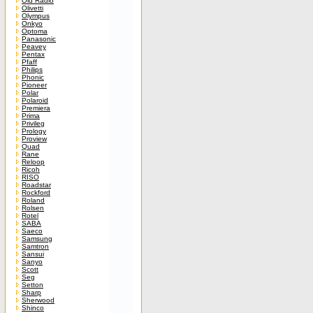
Old Radio
Olivetti
Olympus
Onkyo
Optoma
Panasonic
Peavey
Pentax
Pfaff
Philips
Phonic
Pioneer
Polar
Polaroid
Premiera
Prima
Privileg
Prology
Proview
Quad
Rane
Reloop
Ricoh
RISO
Roadstar
Rockford
Roland
Rolsen
Rotel
SABA
Saeco
Samsung
Samtron
Sansui
Sanyo
Scott
Seg
Setton
Sharp
Sherwood
Shinco