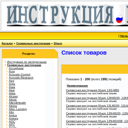
|
Нача
Каталог
»
Сервисные инструкции
»
Sharp
Список товаров
Разделы
Инструкции по эксплуатации
Сервисные инструкции
Accuphase
Acer
Acoustic-Control
Acoustic-Research
Показано
1
-
200
(всего
1991
позиций)
Aeg
Agfa
Наименование
Aiwa
Akai
Сервисная инструкция Sharp 13G-M60
Akira
Сервис-мануал на английском языке
Alcatel
Сервисная инструкция Sharp 13KM100, 13
Alesis
Сервис-мануал на английском языке
Allen&Health
Сервисная инструкция Sharp 13LM100, 13L
Alpine
Сервис-мануал на английском языке
Altec Lansing
Alto
Сервисная инструкция Sharp 13N-M100, 13
Amica
Сервис-мануал на английском языке
Ampeg
Сервисная инструкция Sharp 13N-M100B, 
AOC
Сервис-мануал на английском языке
APC
Apple