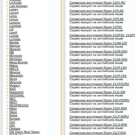
LA Audio
Сервисная инструкция Sharp 21E1-RU
Lab.gruppen
Сервис-мануал на английском языке
Laney
Сервисная инструкция Sharp 21FL84
Lecroy
Сервис-мануал на английском языке
Leica
Сервисная инструкция Sharp 21FL94
Lenco
Сервис-мануал на английском языке
Lexicon
Lexmark
Сервисная инструкция Sharp 21FN1
LG
Сервис-мануал на английском языке
Line6
Сервисная инструкция Sharp 21GF30, 21GF
Loewe
Сервис-мануал на английском языке
Luxman
Mackie
Сервисная инструкция Sharp 21HM-10F
Magnat
Сервис-мануал на английском языке
Marantz
Сервисная инструкция Sharp 21HS-50H
MB
Сервис-мануал на английском языке
McIntosh
Memorex
Сервисная инструкция Sharp 21HS-50N
Mesa Boogie
Сервис-мануал на английском языке
Midea
Сервисная инструкция Sharp 21HT-15H
MIELE
Сервис-мануал на английском языке
Minerva
Mitsubishi
Сервисная инструкция Sharp 21HT-15S
Moog
Сервис-мануал на английском языке
Motorola
Сервисная инструкция Sharp 21J-FG1RU
Mystery
Сервис-мануал на английском языке
NAD
Nakamichi
Сервисная инструкция Sharp 21J1-SM
NATIONAL
Сервис-мануал на английском языке
NEC
Сервисная инструкция Sharp 21K-FD5RU
NEFF
Сервис-мануал на английском языке
NESPRESSO
Сервисная инструкция Sharp 21KF-80H
Nikko
Сервис-мануал на английском языке
Nikon
Nokia
Сервисная инструкция Sharp 21LF-90RU
Numark
Сервис-мануал на английском языке
Oce
Сервисная инструкция Sharp 21LS-90N
OKI
Сервис-мануал на английском языке
Okidata
Old Open Reel Tapes
Сервисная инструкция Sharp 21LT-45S