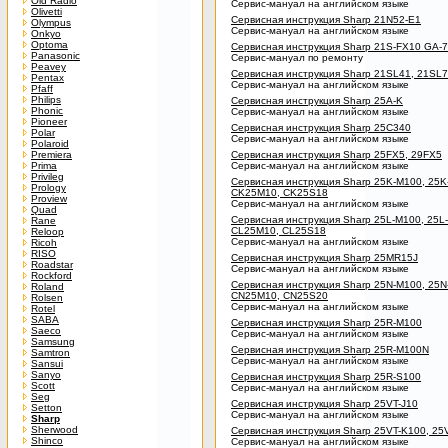
Old Radio
Сервис-мануал на английском языке
Olivetti
Сервисная инструкция Sharp 21N52-E1
Olympus
Сервис-мануал на английском языке
Onkyo
Optoma
Сервисная инструкция Sharp 21S-FX10 GA-
Panasonic
Сервис-мануал по ремонту
Peavey
Сервисная инструкция Sharp 21SL41, 21SL
Pentax
Сервис-мануал на английском языке
Pfaff
Philips
Сервисная инструкция Sharp 25A-K
Phonic
Сервис-мануал на английском языке
Pioneer
Сервисная инструкция Sharp 25C340
Polar
Сервис-мануал на английском языке
Polaroid
Premiera
Сервисная инструкция Sharp 25FX5, 29FX5
Prima
Сервис-мануал на английском языке
Privileg
Сервисная инструкция Sharp 25K-M100, 25K
Prology
CK25M10, CK25S18
Proview
Сервис-мануал на английском языке
Quad
Сервисная инструкция Sharp 25L-M100, 25L
Rane
CL25M10, CL25S18
Reloop
Сервис-мануал на английском языке
Ricoh
RISO
Сервисная инструкция Sharp 25MR15J
Roadstar
Сервис-мануал на английском языке
Rockford
Сервисная инструкция Sharp 25N-M100, 25N
Roland
CN25M10, CN25S20
Rolsen
Сервис-мануал на английском языке
Rotel
SABA
Сервисная инструкция Sharp 25R-M100
Saeco
Сервис-мануал на английском языке
Samsung
Сервисная инструкция Sharp 25R-M100N
Samtron
Сервис-мануал на английском языке
Sansui
Sanyo
Сервисная инструкция Sharp 25R-S100
Scott
Сервис-мануал на английском языке
Seg
Сервисная инструкция Sharp 25VT-J10
Setton
Сервис-мануал на английском языке
Sharp
Sherwood
Сервисная инструкция Sharp 25VT-K100, 25
Shinco
Сервис-мануал на английском языке