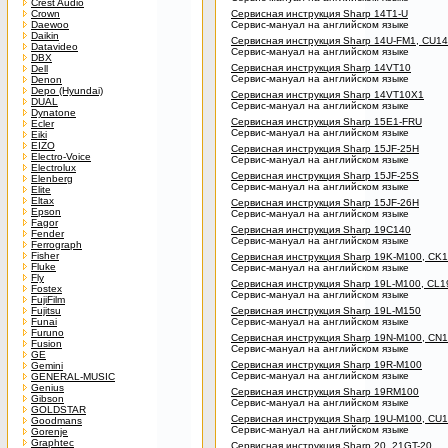
Crest Audio
Crown
Сервисная инструкция Sharp 14T1-U
Daewoo
Сервис-мануал на английском языке
Daikin
Сервисная инструкция Sharp 14U-FM1, CU1
Datavideo
Сервис-мануал на английском языке
DBX
Сервисная инструкция Sharp 14VT10
Dell
Сервис-мануал на английском языке
Denon
Depo (Hyundai)
Сервисная инструкция Sharp 14VT10X1
DUAL
Сервис-мануал на английском языке
Dynatone
Сервисная инструкция Sharp 15E1-FRU
Ecler
Сервис-мануал на английском языке
Eiki
EIZO
Сервисная инструкция Sharp 15JF-25H
Electro-Voice
Сервис-мануал на английском языке
Electrolux
Сервисная инструкция Sharp 15JF-25S
Elenberg
Сервис-мануал на английском языке
Elite
Eltax
Сервисная инструкция Sharp 15JF-26H
Epson
Сервис-мануал на английском языке
Fagor
Сервисная инструкция Sharp 19C140
Fender
Сервис-мануал на английском языке
Ferrograph
Fisher
Сервисная инструкция Sharp 19K-M100, CK
Fluke
Сервис-мануал на английском языке
Fly
Сервисная инструкция Sharp 19L-M100, CL
Fostex
Сервис-мануал на английском языке
FujiFilm
Fujitsu
Сервисная инструкция Sharp 19L-M150
Funai
Сервис-мануал на английском языке
Furuno
Сервисная инструкция Sharp 19N-M100, CN
Fusion
Сервис-мануал на английском языке
GE
Сервисная инструкция Sharp 19R-M100
Gemini
Сервис-мануал на английском языке
GENERAL-MUSIC
Genius
Сервисная инструкция Sharp 19RM100
Gibson
Сервис-мануал на английском языке
GOLDSTAR
Сервисная инструкция Sharp 19U-M100, CU
Goodmans
Сервис-мануал на английском языке
Gorenje
Graphtec
Сервисная инструкция Sharp 20, 21GT-20