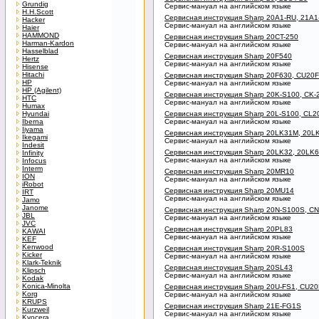
Grundig
Сервис-мануал на английском языке
H.H.Scott
Сервисная инструкция Sharp 20A1-RU, 21A1
Hacker
Сервис-мануал на английском языке
Haier
HAMMOND
Сервисная инструкция Sharp 20CT-250
Harman-Kardon
Сервис-мануал на английском языке
Hasselblad
Сервисная инструкция Sharp 20F540
Hertz
Сервис-мануал на английском языке
Hisense
Hitachi
Сервисная инструкция Sharp 20F630, CU20
HP
Сервис-мануал на английском языке
HP (Agilent)
Сервисная инструкция Sharp 20K-S100, CK
HTC
Сервис-мануал на английском языке
Humax
Hyundai
Сервисная инструкция Sharp 20L-S100, CL
Iberna
Сервис-мануал на английском языке
Iiyama
Сервисная инструкция Sharp 20LK31M, 20L
Ikegami
Сервис-мануал на английском языке
Indesit
Сервисная инструкция Sharp 20LK32, 20LK
Infinity
Сервис-мануал на английском языке
Infocus
Interm
Сервисная инструкция Sharp 20MR10
ION
Сервис-мануал на английском языке
iRobot
Сервисная инструкция Sharp 20MU14
IRT
Сервис-мануал на английском языке
Jamo
Janome
Сервисная инструкция Sharp 20N-S100S, C
JBL
Сервис-мануал на английском языке
JVC
Сервисная инструкция Sharp 20PL83
KAWAI
Сервис-мануал на английском языке
KEF
Kenwood
Сервисная инструкция Sharp 20R-S100S
Kicker
Сервис-мануал на английском языке
Klark-Teknik
Сервисная инструкция Sharp 20SL43
Klipsch
Сервис-мануал на английском языке
Kodak
Konica-Minolta
Сервисная инструкция Sharp 20U-FS1, CU2
Korg
Сервис-мануал на английском языке
KRUPS
Сервисная инструкция Sharp 21E-FG1S
Kurzweil
Сервис-мануал на английском языке
Kyocera