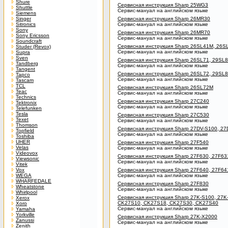
Shure
Сервисная инструкция Sharp 25WG3
Shuttle
Сервис-мануал на английском языке
Siemens
Singer
Сервисная инструкция Sharp 26MR30
Sitronics
Сервис-мануал на английском языке
Sony
Сервисная инструкция Sharp 26MR70
Sony Ericsson
Сервис-мануал на английском языке
Soundcraft
Сервисная инструкция Sharp 26SL41M, 26
Studer (Revox)
Сервис-мануал на английском языке
Supra
Sven
Сервисная инструкция Sharp 26SL71, 29SL
Tandberg
Сервис-мануал на английском языке
Tangent
Сервисная инструкция Sharp 26SL72, 29SL
Tapco
Сервис-мануал на английском языке
Tascam
TCL
Сервисная инструкция Sharp 26SL72M
Teac
Сервис-мануал на английском языке
Technics
Сервисная инструкция Sharp 27C240
Tektronix
Сервис-мануал на английском языке
Telefunken
Tesla
Сервисная инструкция Sharp 27C530
Texet
Сервис-мануал на английском языке
Thomson
Сервисная инструкция Sharp 27DV-S100, 2
Topfield
Сервис-мануал на английском языке
Toshiba
UHER
Сервисная инструкция Sharp 27F540
Velas
Сервис-мануал на английском языке
Videovox
Сервисная инструкция Sharp 27F630, 27F63
Viewsonic
Сервис-мануал на английском языке
Vitek
Vox
Сервисная инструкция Sharp 27F640, 27F64
WEGA
Сервис-мануал на английском языке
WHARFEDALE
Сервисная инструкция Sharp 27F830
Wheatstone
Сервис-мануал на английском языке
Whirlpool
Сервисная инструкция Sharp 27K-S100, 27K
Xerox
CK27S10, CK27S18, CK27S30, CK27S40
Xoro
Сервис-мануал на английском языке
Yamaha
Yorkville
Сервисная инструкция Sharp 27K-X2000
Zanussi
Сервис-мануал на английском языке
Zenith