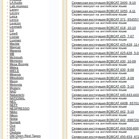
LA Audio
Сервисная инструкция BOBCAT 3400, 9-10
Lab.gruppen
Сервис-мануал на английском языке
Laney
Сервисная инструкция BOBCAT 3450, 4-11
Lecroy
Сервис-мануал на английском языке
Leica
Сервисная инструкция BOBCAT 371, 6545574
Lenco
Сервис-мануал на английском языке
Lexicon
Lexmark
Сервисная инструкция BOBCAT 418, 10-10
LG
Сервис-мануал на английском языке
Line6
Сервисная инструкция BOBCAT 425, 7-07
Loewe
Сервис-мануал на английском языке
Luxman
Mackie
Сервисная инструкция BOBCAT 425-428, 11-
Magnat
Сервис-мануал на английском языке
Marantz
Сервисная инструкция BOBCAT 425-428, 5-0
MB
Сервис-мануал на английском языке
McIntosh
Memorex
Сервисная инструкция BOBCAT 430, 10-09
Mesa Boogie
Сервис-мануал на английском языке
Midea
Сервисная инструкция BOBCAT 430, 9-09
MIELE
Сервис-мануал на английском языке
Minerva
Mitsubishi
Сервисная инструкция BOBCAT 435, 4-08
Moog
Сервис-мануал на английском языке
Motorola
Сервисная инструкция BOBCAT 435, 5-10
Mystery
Сервис-мануал на английском языке
NAD
Nakamichi
Сервисная инструкция BOBCAT 440-443-443B
NATIONAL
Сервис-мануал на английском языке
NEC
Сервисная инструкция BOBCAT 440B, 65701
NEFF
Сервис-мануал на английском языке
NESPRESSO
Сервисная инструкция BOBCAT 442, 5-10
Nikko
Сервис-мануал на английском языке
Nikon
Nokia
Сервисная инструкция BOBCAT 442, 6987204
Numark
Сервис-мануал на английском языке
Oce
Сервисная инструкция BOBCAT 444-500-600,
OKI
Сервис-мануал на английском языке
Okidata
Old Open Reel Tapes
Сервисная инструкция BOBCAT 450-453, 672