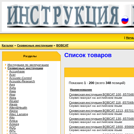
|
Нача
Каталог
»
Сервисные инструкции
»
BOBCAT
Список товаров
Разделы
Инструкции по эксплуатации
Сервисные инструкции
Accuphase
Acer
Acoustic-Control
Acoustic-Research
Показано
1
-
200
(всего
348
позиций)
Aeg
Agfa
Наименование
Aiwa
Akai
Сервисная инструкция BOBCAT 100, 6570483
Akira
Сервис-мануал на английском языке
Alcatel
Сервисная инструкция BOBCAT 116, 6570484
Alesis
Сервис-мануал на английском языке
Allen&Health
Сервисная инструкция BOBCAT 1213, 65701
Alpine
Сервис-мануал на английском языке
Altec Lansing
Alto
Сервисная инструкция BOBCAT 130, 6570485
Amica
Сервис-мануал на английском языке
Ampeg
Сервисная инструкция BOBCAT 1600, 65669
AOC
Сервис-мануал на английском языке
APC
Apple