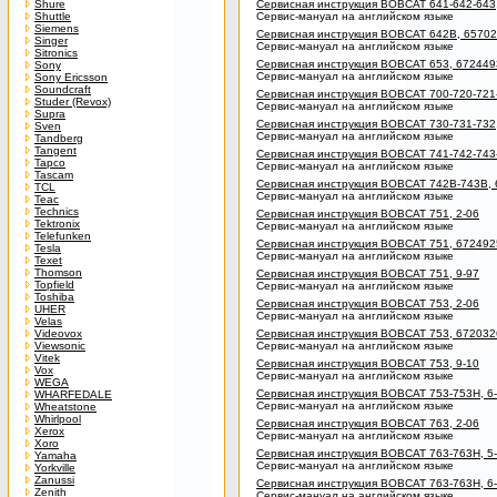
Shure
Сервисная инструкция BOBCAT 641-642-643,
Shuttle
Сервис-мануал на английском языке
Siemens
Сервисная инструкция BOBCAT 642B, 65702
Singer
Сервис-мануал на английском языке
Sitronics
Сервисная инструкция BOBCAT 653, 6724493
Sony
Сервис-мануал на английском языке
Sony Ericsson
Soundcraft
Сервисная инструкция BOBCAT 700-720-721-
Studer (Revox)
Сервис-мануал на английском языке
Supra
Сервисная инструкция BOBCAT 730-731-732,
Sven
Сервис-мануал на английском языке
Tandberg
Tangent
Сервисная инструкция BOBCAT 741-742-743
Tapco
Сервис-мануал на английском языке
Tascam
Сервисная инструкция BOBCAT 742B-743B, 
TCL
Сервис-мануал на английском языке
Teac
Technics
Сервисная инструкция BOBCAT 751, 2-06
Tektronix
Сервис-мануал на английском языке
Telefunken
Сервисная инструкция BOBCAT 751, 6724925
Tesla
Сервис-мануал на английском языке
Texet
Thomson
Сервисная инструкция BOBCAT 751, 9-97
Topfield
Сервис-мануал на английском языке
Toshiba
Сервисная инструкция BOBCAT 753, 2-06
UHER
Сервис-мануал на английском языке
Velas
Videovox
Сервисная инструкция BOBCAT 753, 6720326
Viewsonic
Сервис-мануал на английском языке
Vitek
Сервисная инструкция BOBCAT 753, 9-10
Vox
Сервис-мануал на английском языке
WEGA
Сервисная инструкция BOBCAT 753-753H, 6
WHARFEDALE
Сервис-мануал на английском языке
Wheatstone
Whirlpool
Сервисная инструкция BOBCAT 763, 2-06
Xerox
Сервис-мануал на английском языке
Xoro
Сервисная инструкция BOBCAT 763-763H, 5
Yamaha
Сервис-мануал на английском языке
Yorkville
Zanussi
Сервисная инструкция BOBCAT 763-763H, 6
Zenith
Сервис-мануал на английском языке