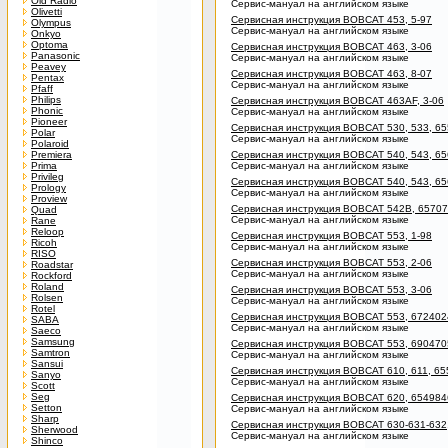
Old Radio
Сервис-мануал на английском языке
Olivetti
Сервисная инструкция BOBCAT 453, 5-97
Olympus
Сервис-мануал на английском языке
Onkyo
Optoma
Сервисная инструкция BOBCAT 463, 3-06
Panasonic
Сервис-мануал на английском языке
Peavey
Сервисная инструкция BOBCAT 463, 8-07
Pentax
Сервис-мануал на английском языке
Pfaff
Philips
Сервисная инструкция BOBCAT 463AF, 3-06
Phonic
Сервис-мануал на английском языке
Pioneer
Сервисная инструкция BOBCAT 530, 533, 65
Polar
Сервис-мануал на английском языке
Polaroid
Premiera
Сервисная инструкция BOBCAT 540, 543, 65
Prima
Сервис-мануал на английском языке
Privileg
Сервисная инструкция BOBCAT 540, 543, 65
Prology
Сервис-мануал на английском языке
Proview
Сервисная инструкция BOBCAT 542B, 65707
Quad
Сервис-мануал на английском языке
Rane
Reloop
Сервисная инструкция BOBCAT 553, 1-98
Ricoh
Сервис-мануал на английском языке
RISO
Сервисная инструкция BOBCAT 553, 2-06
Roadstar
Сервис-мануал на английском языке
Rockford
Roland
Сервисная инструкция BOBCAT 553, 3-06
Rolsen
Сервис-мануал на английском языке
Rotel
Сервисная инструкция BOBCAT 553, 6724024
SABA
Сервис-мануал на английском языке
Saeco
Samsung
Сервисная инструкция BOBCAT 553, 6904705
Samtron
Сервис-мануал на английском языке
Sansui
Сервисная инструкция BOBCAT 610, 611, 65
Sanyo
Сервис-мануал на английском языке
Scott
Seg
Сервисная инструкция BOBCAT 620, 6549846
Setton
Сервис-мануал на английском языке
Sharp
Сервисная инструкция BOBCAT 630-631-632,
Sherwood
Сервис-мануал на английском языке
Shinco