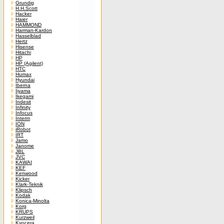
Grundig
H.H.Scott
Hacker
Haier
HAMMOND
Harman-Kardon
Hasselblad
Hertz
Hisense
Hitachi
HP
HP (Agilent)
HTC
Humax
Hyundai
Iberna
Iiyama
Ikegami
Indesit
Infinity
Infocus
Interm
ION
iRobot
IRT
Jamo
Janome
JBL
JVC
KAWAI
KEF
Kenwood
Kicker
Klark-Teknik
Klipsch
Kodak
Konica-Minolta
Korg
KRUPS
Kurzweil
Kyocera