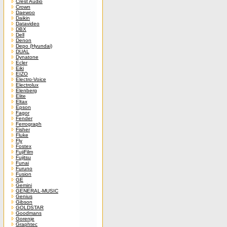
Crest Audio
Crown
Daewoo
Daikin
Datavideo
DBX
Dell
Denon
Depo (Hyundai)
DUAL
Dynatone
Ecler
Eiki
EIZO
Electro-Voice
Electrolux
Elenberg
Elite
Eltax
Epson
Fagor
Fender
Ferrograph
Fisher
Fluke
Fly
Fostex
FujiFilm
Fujitsu
Funai
Furuno
Fusion
GE
Gemini
GENERAL-MUSIC
Genius
Gibson
GOLDSTAR
Goodmans
Gorenje
Graphtec