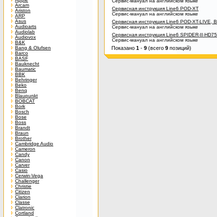
Сервис-мануал на английском языке
Arcam
Сервисная инструкция Line6 POD-XT
Ariston
Сервис-мануал на английском языке
ARP
Asus
Сервисная инструкция Line6 POD-XT-LIVE,
Audioarts
Сервис-мануал на английском языке
Audiolab
Сервисная инструкция Line6 SPIDER-II-HD75
Audiovox
Сервис-мануал на английском языке
B&K
Bang & Olufsen
Показано
1
-
9
(всего
9
позиций)
Barco
BASF
Bauknecht
Baumatic
BBK
Behringer
Beko
Benq
Blaupunkt
BOBCAT
Bork
Bosch
Bose
Boss
Brandt
Braun
Brother
Cambridge Audio
Cameron
Candy
Canon
Carver
Casio
Cerwin-Vega
Challenger
Christie
Citizen
Clarion
Classe
Clatronic
Cortland