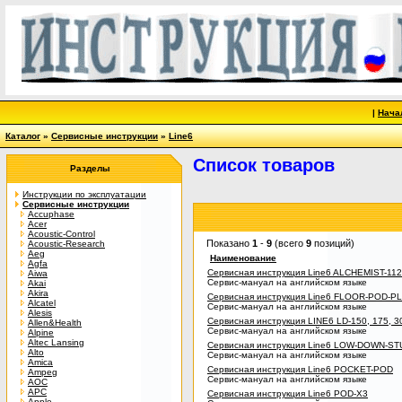
|
Нача
Каталог
»
Сервисные инструкции
»
Line6
Список товаров
Разделы
Инструкции по эксплуатации
Сервисные инструкции
Accuphase
Acer
Acoustic-Control
Показано
1
-
9
(всего
9
позиций)
Acoustic-Research
Aeg
Наименование
Agfa
Сервисная инструкция Line6 ALCHEMIST-11
Aiwa
Сервис-мануал на английском языке
Akai
Akira
Сервисная инструкция Line6 FLOOR-POD-P
Alcatel
Сервис-мануал на английском языке
Alesis
Сервисная инструкция LINE6 LD-150, 175, 
Allen&Health
Сервис-мануал на английском языке
Alpine
Altec Lansing
Сервисная инструкция Line6 LOW-DOWN-ST
Alto
Сервис-мануал на английском языке
Amica
Сервисная инструкция Line6 POCKET-POD
Ampeg
Сервис-мануал на английском языке
AOC
APC
Сервисная инструкция Line6 POD-X3
Apple