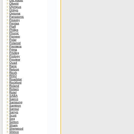
Old Radio
Olivetti
Olympus
Onkyo
Optoma
Panasonic
Peavey
Pentax
Pfaff
Philips
Phonic
Pioneer
Polar
Polaroid
Premiera
Prima
Privileg
Prology
Proview
Quad
Rane
Reloop
Ricoh
RISO
Roadstar
Rockford
Roland
Rolsen
Rotel
SABA
Saeco
Samsung
Samtron
Sansui
Sanyo
Scott
Seg
Setton
Sharp
Sherwood
Shinco