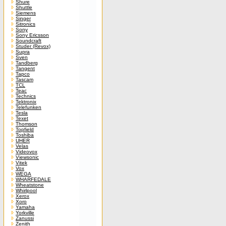
Shure
Shuttle
Siemens
Singer
Sitronics
Sony
Sony Ericsson
Soundcraft
Studer (Revox)
Supra
Sven
Tandberg
Tangent
Tapco
Tascam
TCL
Teac
Technics
Tektronix
Telefunken
Tesla
Texet
Thomson
Topfield
Toshiba
UHER
Velas
Videovox
Viewsonic
Vitek
Vox
WEGA
WHARFEDALE
Wheatstone
Whirlpool
Xerox
Xoro
Yamaha
Yorkville
Zanussi
Zenith