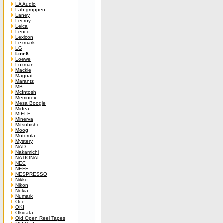
LA Audio
Lab.gruppen
Laney
Lecroy
Leica
Lenco
Lexicon
Lexmark
LG
Line6
Loewe
Luxman
Mackie
Magnat
Marantz
MB
McIntosh
Memorex
Mesa Boogie
Midea
MIELE
Minerva
Mitsubishi
Moog
Motorola
Mystery
NAD
Nakamichi
NATIONAL
NEC
NEFF
NESPRESSO
Nikko
Nikon
Nokia
Numark
Oce
OKI
Okidata
Old Open Reel Tapes