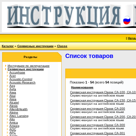
|
Нача
Каталог
»
Сервисные инструкции
»
Classe
Список товаров
Разделы
Инструкции по эксплуатации
Сервисные инструкции
Accuphase
Acer
Acoustic-Control
Показано
1
-
54
(всего
54
позиций)
Acoustic-Research
Aeg
Наименование
Agfa
Сервисная инструкция Classe CA-100, CA-10
Aiwa
Сервис-мануал на английском языке
Akai
Akira
Сервисная инструкция Classe CA-150, CA-15
Alcatel
Сервис-мануал на английском языке
Alesis
Сервисная инструкция Classe CA-200
Allen&Health
Сервис-мануал на английском языке
Alpine
Altec Lansing
Сервисная инструкция Classe CA-200, CA-20
Alto
Сервис-мануал на английском языке
Amica
Сервисная инструкция Classe CA-300
Ampeg
Сервис-мануал на английском языке
AOC
APC
Сервисная инструкция Classe CA-301
Apple