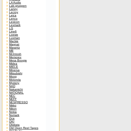
LA Audio
Lab.gruppen
Laney
Lecroy
Leica
Lenco
Lexicon
Lexmark
LG
Line6
Loewe
Luxman
Mackie
Magnat
Marantz
MB
McIntosh
Memorex
Mesa Boogie
Midea
MIELE
Minerva
Mitsubishi
Moog
Motorola
Mystery
NAD
Nakamichi
NATIONAL
NEC
NEFF
NESPRESSO
Nikko
Nikon
Nokia
Numark
Oce
OKI
Okidata
Old Open Reel Tapes