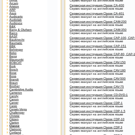
Сервис-мануал на английском языке
Arcam
Сервисная инструкция Classe CA-400
Ariston
Сервис-мануал на английском языке
ARP
Asus
Сервисная инструкция Classe CA-401
Audioarts
Сервис-мануал на английском языке
Audiolab
Сервисная инструкция Classe CAM-200
Audiovox
Сервис-мануал на английском языке
B&K
Bang & Olufsen
Сервисная инструкция Classe CAM-350
Barco
Сервис-мануал на английском языке
BASF
Сервисная инструкция Classe CAP-100, CAP
Bauknecht
Сервис-мануал на английском языке
Baumatic
Сервисная инструкция Classe CAP-151
BBK
Сервис-мануал на английском языке
Behringer
Beko
Сервисная инструкция Classe CAP-80, CAP-
Benq
Сервис-мануал на английском языке
Blaupunkt
Сервисная инструкция Classe CAV-150
BOBCAT
Сервис-мануал на английском языке
Bork
Bosch
Сервисная инструкция Classe CAV-180
Bose
Сервис-мануал на английском языке
Boss
Сервисная инструкция Classe CAV-500
Brandt
Сервис-мануал на английском языке
Braun
Brother
Сервисная инструкция Classe CAV-75
Cambridge Audio
Сервис-мануал на английском языке
Cameron
Сервисная инструкция Classe CD-DVD-1
Candy
Сервис-мануал на английском языке
Canon
Carver
Сервисная инструкция Classe CDP-1
Casio
Сервис-мануал на английском языке
Cerwin-Vega
Сервисная инструкция Classe CDP-1.5
Challenger
Сервис-мануал на английском языке
Christie
Citizen
Сервисная инструкция Classe CDP-10
Clarion
Сервис-мануал на английском языке
Classe
Сервисная инструкция Classe CDP.3
Clatronic
Сервис-мануал на английском языке
Cortland