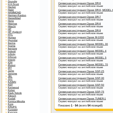
Grundig
Сервисная инструкция Classe DR-6
H.H.Scott
Сервис-мануал на английском языке
Hacker
Haier
Сервисная инструкция Classe DR-6, MODEL 
HAMMOND
Сервис-мануал на английском языке
Harman-Kardon
Сервисная инструкция Classe DR-7
Hasselblad
Сервис-мануал на английском языке
Hertz
Hisense
Сервисная инструкция Classe DR-8
Hitachi
Сервис-мануал на английском языке
HP
Сервисная инструкция Classe DR-9
HP (Agilent)
Сервис-мануал на английском языке
HTC
Сервисная инструкция Classe M-1000
Humax
Сервис-мануал на английском языке
Hyundai
Iberna
Сервисная инструкция Classe MODEL 30
Iiyama
Сервис-мануал на английском языке
Ikegami
Сервисная инструкция Classe MODEL 4
Indesit
Сервис-мануал на английском языке
Infinity
Infocus
Сервисная инструкция Classe MODEL 5
Interm
Сервис-мануал на английском языке
ION
Сервисная инструкция Classe MODEL 70
iRobot
Сервис-мануал на английском языке
IRT
Jamo
Сервисная инструкция Classe SSP-25
Janome
Сервис-мануал на английском языке
JBL
Сервисная инструкция Classe SSP-30
JVC
Сервис-мануал на английском языке
KAWAI
KEF
Сервисная инструкция Classe SSP-50
Kenwood
Сервис-мануал на английском языке
Kicker
Сервисная инструкция Classe SSP-75
Klark-Teknik
Сервис-мануал на английском языке
Klipsch
Kodak
Сервисная инструкция Classe TUNER-1
Konica-Minolta
Сервис-мануал на английском языке
Korg
Показано
1
-
54
(всего
54
позиций)
KRUPS
Kurzweil
Kyocera