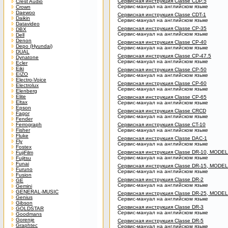
Сервисная инструкция Classe CDP.5
Crest Audio
Сервис-мануал на английском языке
Crown
Daewoo
Сервисная инструкция Classe CDT-1
Daikin
Сервис-мануал на английском языке
Datavideo
Сервисная инструкция Classe CP-35
DBX
Сервис-мануал на английском языке
Dell
Denon
Сервисная инструкция Classe CP-40
Depo (Hyundai)
Сервис-мануал на английском языке
DUAL
Сервисная инструкция Classe CP-47.5
Dynatone
Сервис-мануал на английском языке
Ecler
Eiki
Сервисная инструкция Classe CP-50
EIZO
Сервис-мануал на английском языке
Electro-Voice
Сервисная инструкция Classe CP-60
Electrolux
Сервис-мануал на английском языке
Elenberg
Elite
Сервисная инструкция Classe CP-65
Eltax
Сервис-мануал на английском языке
Epson
Сервисная инструкция Classe CRCD
Fagor
Сервис-мануал на английском языке
Fender
Ferrograph
Сервисная инструкция Classe CT-10
Fisher
Сервис-мануал на английском языке
Fluke
Сервисная инструкция Classe DAC-1
Fly
Сервис-мануал на английском языке
Fostex
Сервисная инструкция Classe DR-10, MODEL
FujiFilm
Сервис-мануал на английском языке
Fujitsu
Funai
Сервисная инструкция Classe DR-15, MODEL
Furuno
Сервис-мануал на английском языке
Fusion
Сервисная инструкция Classe DR-2
GE
Сервис-мануал на английском языке
Gemini
GENERAL-MUSIC
Сервисная инструкция Classe DR-25, MODEL
Genius
Сервис-мануал на английском языке
Gibson
Сервисная инструкция Classe DR-3
GOLDSTAR
Сервис-мануал на английском языке
Goodmans
Gorenje
Сервисная инструкция Classe DR-5
Graphtec
Сервис-мануал на английском языке