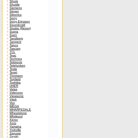
Shure
Shuttle
Siemens
Singer
Sitronics
Sony
Sony Ericsson
Soundcraft
Studer (Revox)
Supra
Sven
Tandberg
Tangent
Tapco
Tascam
TCL
Teac
Technics
Tektronix
Telefunken
Tesla
Texet
Thomson
Topfield
Toshiba
UHER
Velas
Videovox
Viewsonic
Vitek
Vox
WEGA
WHARFEDALE
Wheatstone
Whirlpool
Xerox
Xoro
Yamaha
Yorkville
Zanussi
Zenith