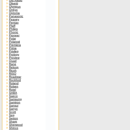
Old Radio
Olivetti
Olympus
Onkyo
Optoma
Panasonic
Peavey
Pentax
Pfaff
Philips
Phonic
Pioneer
Polar
Polaroid
Premiera
Prima
Privileg
Prology
Proview
Quad
Rane
Reloop
Ricoh
RISO
Roadstar
Rockford
Roland
Rolsen
Rotel
SABA
Saeco
Samsung
Samtron
Sansui
Sanyo
Scott
Seg
Setton
Sharp
Sherwood
Shinco