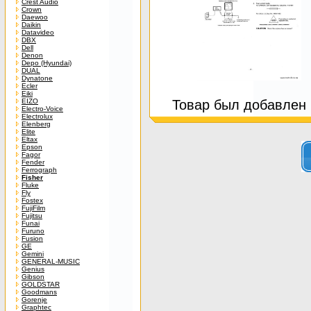
Crest Audio
Crown
Daewoo
Daikin
Datavideo
DBX
Dell
Denon
Depo (Hyundai)
DUAL
Dynatone
Ecler
Eiki
EIZO
Товар был добавлен в
Electro-Voice
Electrolux
Elenberg
Elite
Eltax
Epson
Fagor
Fender
Ferrograph
Fisher
Fluke
Fly
Fostex
FujiFilm
Fujitsu
Funai
Furuno
Fusion
GE
Gemini
GENERAL-MUSIC
Genius
Gibson
GOLDSTAR
Goodmans
Gorenje
Graphtec