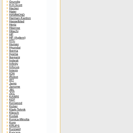
Grundig
H.H.Scott
Hacker
Haier
HAMMOND
Harman-Kardon
Hasselblad
Hertz
Hisense
Hitachi
HP
HP (Agilent)
HTC
Humax
Hyundai
Iberna
Iiyama
Ikegami
Indesit
Infinity
Infocus
Interm
ION
iRobot
IRT
Jamo
Janome
JBL
JVC
KAWAI
KEF
Kenwood
Kicker
Klark-Teknik
Klipsch
Kodak
Konica-Minolta
Korg
KRUPS
Kurzweil
Kyocera