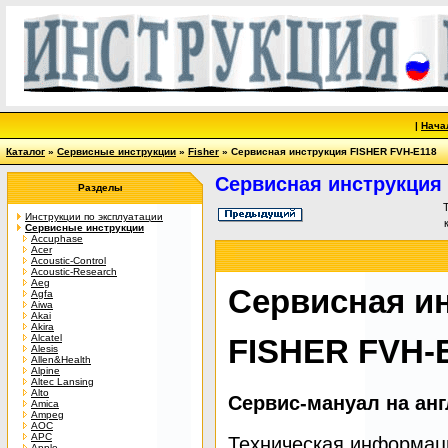
|
Нача
Каталог
»
Сервисные инструкции
»
Fisher
» Сервисная инструкция FISHER FVH-E118
Сервисная инструкция
Разделы
Инструкции по эксплуатации
Сервисные инструкции
Accuphase
Acer
Acoustic-Control
Acoustic-Research
Aeg
Сервисная и
Agfa
Aiwa
Akai
Akira
Alcatel
FISHER FVH-
Alesis
Allen&Health
Alpine
Altec Lansing
Alto
Сервис-мануал на ан
Amica
Ampeg
AOC
APC
Техническая информац
Apple