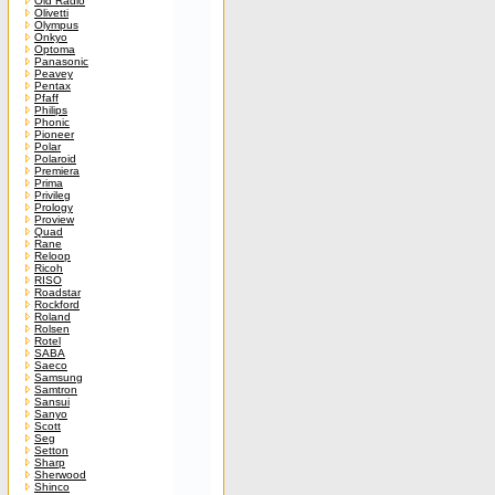
Old Radio
Olivetti
Olympus
Onkyo
Optoma
Panasonic
Peavey
Pentax
Pfaff
Philips
Phonic
Pioneer
Polar
Polaroid
Premiera
Prima
Privileg
Prology
Proview
Quad
Rane
Reloop
Ricoh
RISO
Roadstar
Rockford
Roland
Rolsen
Rotel
SABA
Saeco
Samsung
Samtron
Sansui
Sanyo
Scott
Seg
Setton
Sharp
Sherwood
Shinco