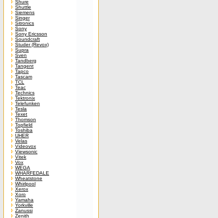
Shure
Shuttle
Siemens
Singer
Sitronics
Sony
Sony Ericsson
Soundcraft
Studer (Revox)
Supra
Sven
Tandberg
Tangent
Tapco
Tascam
TCL
Teac
Technics
Tektronix
Telefunken
Tesla
Texet
Thomson
Topfield
Toshiba
UHER
Velas
Videovox
Viewsonic
Vitek
Vox
WEGA
WHARFEDALE
Wheatstone
Whirlpool
Xerox
Xoro
Yamaha
Yorkville
Zanussi
Zenith