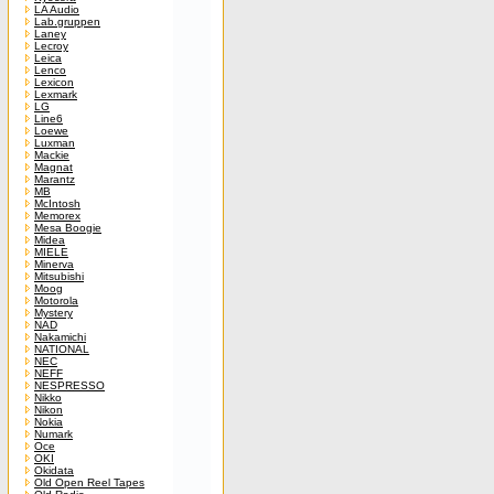
LA Audio
Lab.gruppen
Laney
Lecroy
Leica
Lenco
Lexicon
Lexmark
LG
Line6
Loewe
Luxman
Mackie
Magnat
Marantz
MB
McIntosh
Memorex
Mesa Boogie
Midea
MIELE
Minerva
Mitsubishi
Moog
Motorola
Mystery
NAD
Nakamichi
NATIONAL
NEC
NEFF
NESPRESSO
Nikko
Nikon
Nokia
Numark
Oce
OKI
Okidata
Old Open Reel Tapes