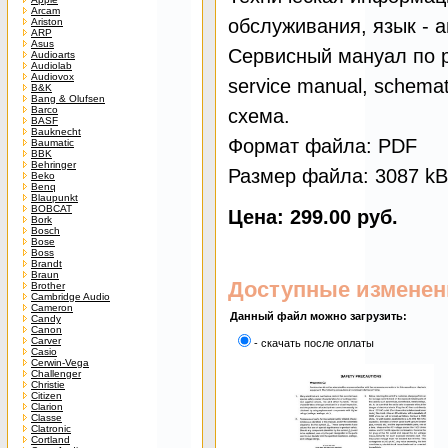
Arcam
обслуживания, язык - 
Ariston
ARP
Asus
Сервисный мануал по р
Audioarts
Audiolab
Audiovox
service manual, schemati
B&K
Bang & Olufsen
Barco
схема.
BASF
Bauknecht
Формат файла: PDF
Baumatic
BBK
Behringer
Размер файла: 3087 kB
Beko
Benq
Blaupunkt
BOBCAT
Цена: 299.00 руб.
Bork
Bosch
Bose
Boss
Brandt
Braun
Доступные изменен
Brother
Cambridge Audio
Cameron
Данный файл можно загрузить:
Candy
Canon
Carver
- скачать после оплаты
Casio
Cerwin-Vega
Challenger
Christie
Citizen
Clarion
Classe
Clatronic
Cortland