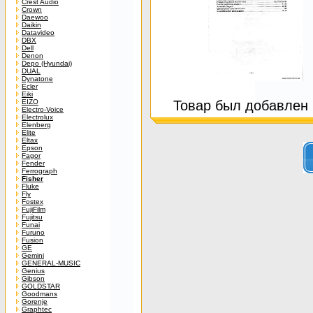
Crest Audio
Crown
Daewoo
Daikin
Datavideo
DBX
Dell
Denon
Depo (Hyundai)
DUAL
Dynatone
Ecler
Eiki
EIZO
Товар был добавлен в
Electro-Voice
Electrolux
Elenberg
Elite
Eltax
Epson
Fagor
Fender
Ferrograph
Fisher
Fluke
Fly
Fostex
FujiFilm
Fujitsu
Funai
Furuno
Fusion
GE
Gemini
GENERAL-MUSIC
Genius
Gibson
GOLDSTAR
Goodmans
Gorenje
Graphtec