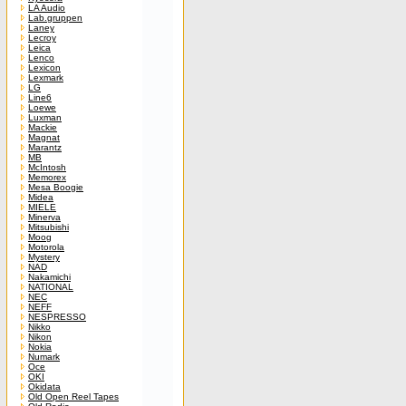
LA Audio
Lab.gruppen
Laney
Lecroy
Leica
Lenco
Lexicon
Lexmark
LG
Line6
Loewe
Luxman
Mackie
Magnat
Marantz
MB
McIntosh
Memorex
Mesa Boogie
Midea
MIELE
Minerva
Mitsubishi
Moog
Motorola
Mystery
NAD
Nakamichi
NATIONAL
NEC
NEFF
NESPRESSO
Nikko
Nikon
Nokia
Numark
Oce
OKI
Okidata
Old Open Reel Tapes