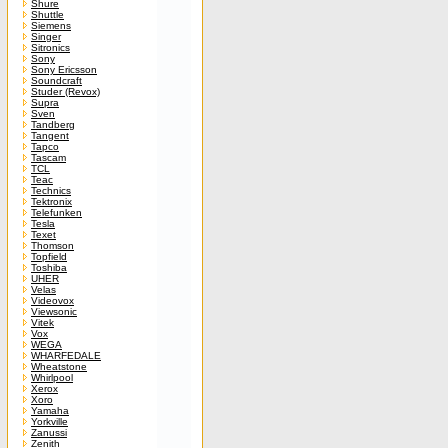
Shure
Shuttle
Siemens
Singer
Sitronics
Sony
Sony Ericsson
Soundcraft
Studer (Revox)
Supra
Sven
Tandberg
Tangent
Tapco
Tascam
TCL
Teac
Technics
Tektronix
Telefunken
Tesla
Texet
Thomson
Topfield
Toshiba
UHER
Velas
Videovox
Viewsonic
Vitek
Vox
WEGA
WHARFEDALE
Wheatstone
Whirlpool
Xerox
Xoro
Yamaha
Yorkville
Zanussi
Zenith