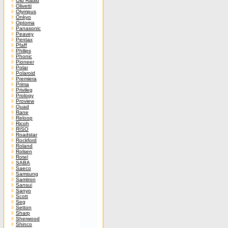
Old Radio
Olivetti
Olympus
Onkyo
Optoma
Panasonic
Peavey
Pentax
Pfaff
Philips
Phonic
Pioneer
Polar
Polaroid
Premiera
Prima
Privileg
Prology
Proview
Quad
Rane
Reloop
Ricoh
RISO
Roadstar
Rockford
Roland
Rolsen
Rotel
SABA
Saeco
Samsung
Samtron
Sansui
Sanyo
Scott
Seg
Setton
Sharp
Sherwood
Shinco