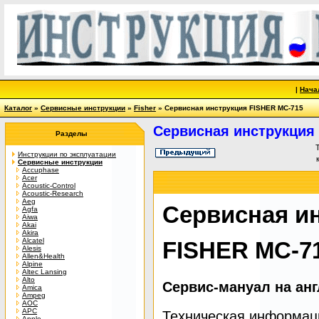
|
Нача
Каталог
»
Сервисные инструкции
»
Fisher
» Сервисная инструкция FISHER MC-715
Сервисная инструкция
Разделы
Инструкции по эксплуатации
Сервисные инструкции
Accuphase
Acer
Acoustic-Control
Acoustic-Research
Aeg
Сервисная и
Agfa
Aiwa
Akai
Akira
Alcatel
FISHER MC-7
Alesis
Allen&Health
Alpine
Altec Lansing
Alto
Сервис-мануал на ан
Amica
Ampeg
AOC
APC
Техническая информац
Apple