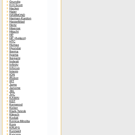
Grundig
H.H.Scott
Hacker
Haier
HAMMOND
Harman-Kardon
Hasselblad
Hertz
Hisense
Hitachi
HP
HP (Agilent)
HTC
Humax
Hyundai
Iberna
Iiyama
Ikegami
Indesit
Infinity
Infocus
Interm
ION
iRobot
IRT
Jamo
Janome
JBL
JVC
KAWAI
KEF
Kenwood
Kicker
Klark-Teknik
Klipsch
Kodak
Konica-Minolta
Korg
KRUPS
Kurzweil
Kyocera