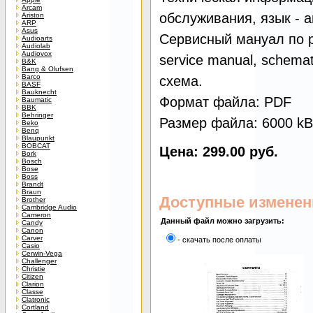
Arcam
обслуживания, язык - 
Ariston
ARP
Asus
Сервисный мануал по р
Audioarts
Audiolab
Audiovox
service manual, schemati
B&K
Bang & Olufsen
Barco
схема.
BASF
Bauknecht
Формат файла: PDF
Baumatic
BBK
Behringer
Размер файла: 6000 kB
Beko
Benq
Blaupunkt
BOBCAT
Цена: 299.00 руб.
Bork
Bosch
Bose
Boss
Brandt
Braun
Доступные изменен
Brother
Cambridge Audio
Cameron
Данный файл можно загрузить:
Candy
Canon
Carver
- скачать после оплаты
Casio
Cerwin-Vega
Challenger
Christie
Citizen
Clarion
Classe
Clatronic
Cortland