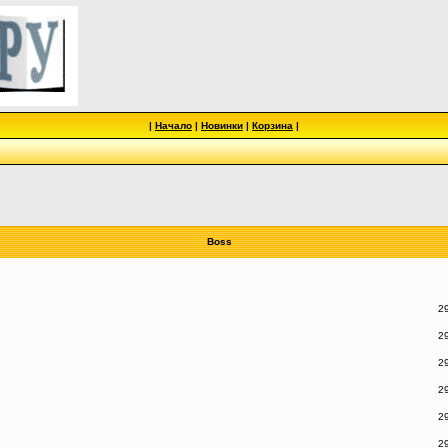
|
Начало
|
Новинки
|
Корзина
|
Boss
29
29
29
29
29
29