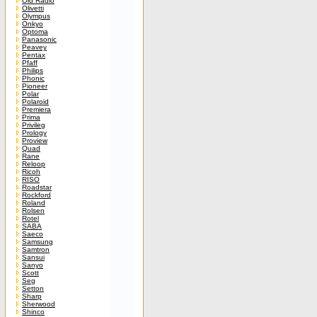
Old Radio
Olivetti
Olympus
Onkyo
Optoma
Panasonic
Peavey
Pentax
Pfaff
Philips
Phonic
Pioneer
Polar
Polaroid
Premiera
Prima
Privileg
Prology
Proview
Quad
Rane
Reloop
Ricoh
RISO
Roadstar
Rockford
Roland
Rolsen
Rotel
SABA
Saeco
Samsung
Samtron
Sansui
Sanyo
Scott
Seg
Setton
Sharp
Sherwood
Shinco