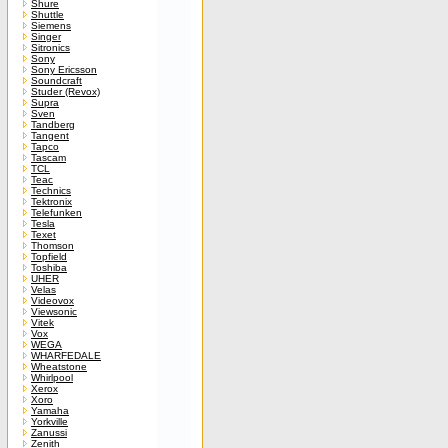
Shure
Shuttle
Siemens
Singer
Sitronics
Sony
Sony Ericsson
Soundcraft
Studer (Revox)
Supra
Sven
Tandberg
Tangent
Tapco
Tascam
TCL
Teac
Technics
Tektronix
Telefunken
Tesla
Texet
Thomson
Topfield
Toshiba
UHER
Velas
Videovox
Viewsonic
Vitek
Vox
WEGA
WHARFEDALE
Wheatstone
Whirlpool
Xerox
Xoro
Yamaha
Yorkville
Zanussi
Zenith