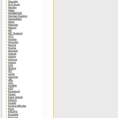
Grundig
H.H.Scott
Hacker
Haier
HAMMOND
Harman-Kardon
Hasselblad
Hertz
Hisense
Hitachi
HP
HP (Agilent)
HTC
Humax
Hyundai
Iberna
Iiyama
Ikegami
Indesit
Infinity
Infocus
Interm
ION
iRobot
IRT
Jamo
Janome
JBL
JVC
KAWAI
KEF
Kenwood
Kicker
Klark-Teknik
Klipsch
Kodak
Konica-Minolta
Korg
KRUPS
Kurzweil
Kyocera