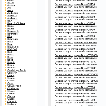
Сервис-мануал на английском языке
Arcam
Сервисная инструкция Boss CH450
Ariston
Сервис-мануал на английском языке
ARP
Asus
Сервисная инструкция Boss CH550
Audioarts
Сервис-мануал на английском языке
Audiolab
Сервисная инструкция Boss CH600
Audiovox
Сервис-мануал на английском языке
B&K
Bang & Olufsen
Сервисная инструкция Boss CH650
Barco
Сервис-мануал на английском языке
BASF
Сервисная инструкция Boss CH700
Bauknecht
Сервис-мануал на английском языке
Baumatic
Сервисная инструкция Boss CH800
BBK
Сервис-мануал на английском языке
Behringer
Beko
Сервисная инструкция Boss CH850M
Benq
Сервис-мануал на английском языке
Blaupunkt
Сервисная инструкция Boss CH900
BOBCAT
Сервис-мануал на английском языке
Bork
Bosch
Сервисная инструкция Boss GT1000M
Bose
Сервис-мануал на английском языке
Boss
Сервисная инструкция Boss GT1080
Brandt
Сервис-мануал на английском языке
Braun
Brother
Сервисная инструкция Boss GT1280
Cambridge Audio
Сервис-мануал на английском языке
Cameron
Сервисная инструкция Boss GT1500D
Candy
Сервис-мануал на английском языке
Canon
Carver
Сервисная инструкция Boss GT2500D
Casio
Сервис-мануал на английском языке
Cerwin-Vega
Сервисная инструкция Boss GT380
Challenger
Сервис-мануал на английском языке
Christie
Citizen
Сервисная инструкция Boss GT480
Clarion
Сервис-мануал на английском языке
Classe
Сервисная инструкция Boss GT580
Clatronic
Сервис-мануал на английском языке
Cortland