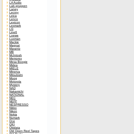
LA Audio
Lab.gruppen
Laney
Lecroy
Leica
Lenco
Lexicon
Lexmark
LG
Line6
Loewe
Luxman
Mackie
Magnat
Marantz
MB
McIntosh
Memorex
Mesa Boogie
Midea
MIELE
Minerva
Mitsubishi
Moog
Motorola
Mystery
NAD
Nakamichi
NATIONAL
NEC
NEFF
NESPRESSO
Nikko
Nikon
Nokia
Numark
Oce
OKI
Okidata
Old Open Reel Tapes