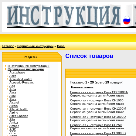
Каталог
»
Сервисные инструкции
»
Boss
Список товаров
Разделы
Инструкции по эксплуатации
Сервисные инструкции
Accuphase
Acer
Acoustic-Control
Показано
1
-
29
(всего
29
позиций)
Acoustic-Research
Aeg
Наименование
Agfa
Сервисная инструкция Boss CDC3000A
Aiwa
Сервис-мануал на английском языке
Akai
Akira
Сервисная инструкция Boss CH1000
Alcatel
Сервис-мануал на английском языке
Alesis
Сервисная инструкция Boss CH1200M
Allen&Health
Сервис-мануал на английском языке
Alpine
Altec Lansing
Сервисная инструкция Boss CH1500D
Alto
Сервис-мануал на английском языке
Amica
Сервисная инструкция Boss CH250
Ampeg
Сервис-мануал на английском языке
AOC
APC
Сервисная инструкция Boss CH3000D
Apple