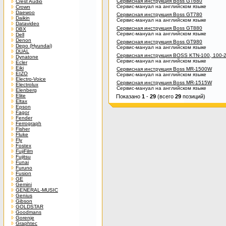
Сервисная инструкция Boss GT680
Crest Audio
Сервис-мануал на английском языке
Crown
Daewoo
Сервисная инструкция Boss GT780
Daikin
Сервис-мануал на английском языке
Datavideo
Сервисная инструкция Boss GT880
DBX
Сервис-мануал на английском языке
Dell
Denon
Сервисная инструкция Boss GT980
Depo (Hyundai)
Сервис-мануал на английском языке
DUAL
Сервисная инструкция BOSS KTN-100, 100-
Dynatone
Сервис-мануал на английском языке
Ecler
Eiki
Сервисная инструкция Boss MR-1500W
EIZO
Сервис-мануал на английском языке
Electro-Voice
Сервисная инструкция Boss MR-1515W
Electrolux
Сервис-мануал на английском языке
Elenberg
Elite
Показано
1
-
29
(всего
29
позиций)
Eltax
Epson
Fagor
Fender
Ferrograph
Fisher
Fluke
Fly
Fostex
FujiFilm
Fujitsu
Funai
Furuno
Fusion
GE
Gemini
GENERAL-MUSIC
Genius
Gibson
GOLDSTAR
Goodmans
Gorenje
Graphtec