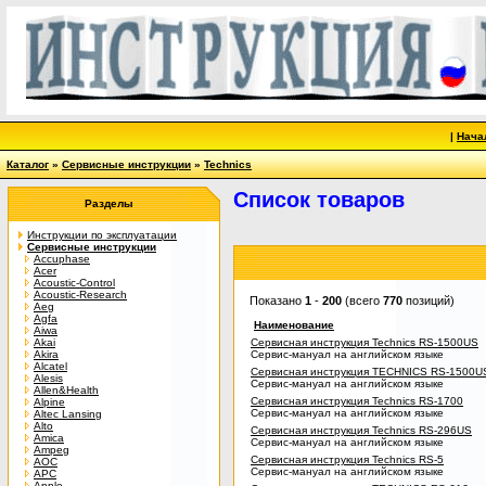
|
Нача
Каталог
»
Сервисные инструкции
»
Technics
Список товаров
Разделы
Инструкции по эксплуатации
Сервисные инструкции
Accuphase
Acer
Acoustic-Control
Acoustic-Research
Показано
1
-
200
(всего
770
позиций)
Aeg
Agfa
Наименование
Aiwa
Akai
Сервисная инструкция Technics RS-1500US
Akira
Сервис-мануал на английском языке
Alcatel
Сервисная инструкция TECHNICS RS-1500U
Alesis
Сервис-мануал на английском языке
Allen&Health
Сервисная инструкция Technics RS-1700
Alpine
Сервис-мануал на английском языке
Altec Lansing
Alto
Сервисная инструкция Technics RS-296US
Amica
Сервис-мануал на английском языке
Ampeg
Сервисная инструкция Technics RS-5
AOC
Сервис-мануал на английском языке
APC
Apple