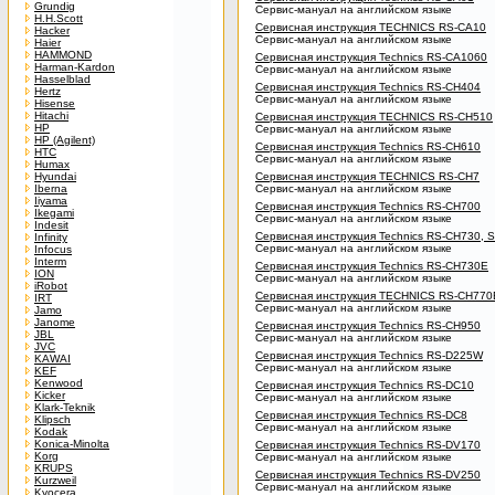
Grundig
Сервис-мануал на английском языке
H.H.Scott
Сервисная инструкция TECHNICS RS-CA10
Hacker
Сервис-мануал на английском языке
Haier
HAMMOND
Сервисная инструкция Technics RS-CA1060
Harman-Kardon
Сервис-мануал на английском языке
Hasselblad
Сервисная инструкция Technics RS-CH404
Hertz
Сервис-мануал на английском языке
Hisense
Hitachi
Сервисная инструкция TECHNICS RS-CH510
HP
Сервис-мануал на английском языке
HP (Agilent)
Сервисная инструкция Technics RS-CH610
HTC
Сервис-мануал на английском языке
Humax
Hyundai
Сервисная инструкция TECHNICS RS-CH7
Iberna
Сервис-мануал на английском языке
Iiyama
Сервисная инструкция Technics RS-CH700
Ikegami
Сервис-мануал на английском языке
Indesit
Сервисная инструкция Technics RS-CH730, 
Infinity
Сервис-мануал на английском языке
Infocus
Interm
Сервисная инструкция Technics RS-CH730E
ION
Сервис-мануал на английском языке
iRobot
Сервисная инструкция TECHNICS RS-CH770
IRT
Сервис-мануал на английском языке
Jamo
Janome
Сервисная инструкция Technics RS-CH950
JBL
Сервис-мануал на английском языке
JVC
Сервисная инструкция Technics RS-D225W
KAWAI
Сервис-мануал на английском языке
KEF
Kenwood
Сервисная инструкция Technics RS-DC10
Kicker
Сервис-мануал на английском языке
Klark-Teknik
Сервисная инструкция Technics RS-DC8
Klipsch
Сервис-мануал на английском языке
Kodak
Konica-Minolta
Сервисная инструкция Technics RS-DV170
Korg
Сервис-мануал на английском языке
KRUPS
Сервисная инструкция Technics RS-DV250
Kurzweil
Сервис-мануал на английском языке
Kyocera