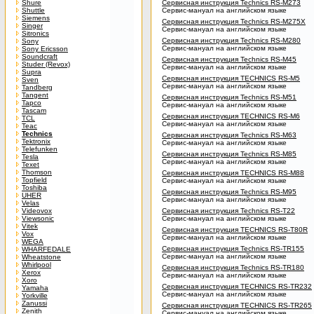
Shure
Сервисная инструкция Technics RS-M273
Shuttle
Сервис-мануал на английском языке
Siemens
Сервисная инструкция Technics RS-M275X
Singer
Сервис-мануал на английском языке
Sitronics
Сервисная инструкция Technics RS-M280
Sony
Сервис-мануал на английском языке
Sony Ericsson
Soundcraft
Сервисная инструкция Technics RS-M45
Studer (Revox)
Сервис-мануал на английском языке
Supra
Сервисная инструкция TECHNICS RS-M5
Sven
Сервис-мануал на английском языке
Tandberg
Tangent
Сервисная инструкция Technics RS-M51
Tapco
Сервис-мануал на английском языке
Tascam
Сервисная инструкция TECHNICS RS-M6
TCL
Сервис-мануал на английском языке
Teac
Technics
Сервисная инструкция Technics RS-M63
Tektronix
Сервис-мануал на английском языке
Telefunken
Сервисная инструкция Technics RS-M85
Tesla
Сервис-мануал на английском языке
Texet
Thomson
Сервисная инструкция TECHNICS RS-M88
Topfield
Сервис-мануал на английском языке
Toshiba
Сервисная инструкция Technics RS-M95
UHER
Сервис-мануал на английском языке
Velas
Videovox
Сервисная инструкция Technics RS-T22
Viewsonic
Сервис-мануал на английском языке
Vitek
Сервисная инструкция TECHNICS RS-T80R
Vox
Сервис-мануал на английском языке
WEGA
Сервисная инструкция Technics RS-TR155
WHARFEDALE
Сервис-мануал на английском языке
Wheatstone
Whirlpool
Сервисная инструкция Technics RS-TR180
Xerox
Сервис-мануал на английском языке
Xoro
Сервисная инструкция TECHNICS RS-TR232
Yamaha
Сервис-мануал на английском языке
Yorkville
Zanussi
Сервисная инструкция TECHNICS RS-TR265
Zenith
Сервис-мануал на английском языке