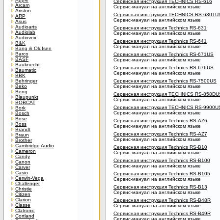
Сервисная инструкция TECHNICS RS-616
Arcam
Сервис-мануал на английском языке
Ariston
Сервисная инструкция TECHNICS RS-630TU
ARP
Сервис-мануал на английском языке
Asus
Audioarts
Сервисная инструкция Technics RS-631
Audiolab
Сервис-мануал на английском языке
Audiovox
Сервисная инструкция Technics RS-641
B&K
Сервис-мануал на английском языке
Bang & Olufsen
Barco
Сервисная инструкция Technics RS-671US
BASF
Сервис-мануал на английском языке
Bauknecht
Сервисная инструкция Technics RS-676US
Baumatic
Сервис-мануал на английском языке
BBK
Behringer
Сервисная инструкция Technics RS-7500US
Beko
Сервис-мануал на английском языке
Benq
Сервисная инструкция TECHNICS RS-858DU
Blaupunkt
Сервис-мануал на английском языке
BOBCAT
Сервисная инструкция TECHNICS RS-9900U
Bork
Сервис-мануал на английском языке
Bosch
Bose
Сервисная инструкция Technics RS-AZ6
Boss
Сервис-мануал на английском языке
Brandt
Сервисная инструкция Technics RS-AZ7
Braun
Сервис-мануал на английском языке
Brother
Cambridge Audio
Сервисная инструкция Technics RS-B10
Cameron
Сервис-мануал на английском языке
Candy
Сервисная инструкция Technics RS-B100
Canon
Сервис-мануал на английском языке
Carver
Casio
Сервисная инструкция Technics RS-B105
Cerwin-Vega
Сервис-мануал на английском языке
Challenger
Сервисная инструкция Technics RS-B13
Christie
Сервис-мануал на английском языке
Citizen
Clarion
Сервисная инструкция Technics RS-B48R
Classe
Сервис-мануал на английском языке
Clatronic
Сервисная инструкция Technics RS-B49R
Cortland
Сервис-мануал на английском языке