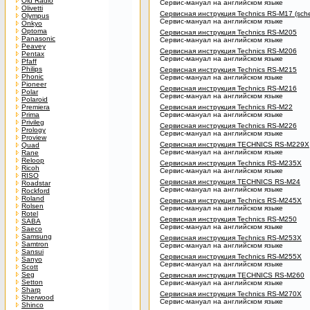
Old Radio
Сервис-мануал на английском языке
Olivetti
Сервисная инструкция Technics RS-M17 (sche
Olympus
Сервис-мануал на английском языке
Onkyo
Optoma
Сервисная инструкция Technics RS-M205
Panasonic
Сервис-мануал на английском языке
Peavey
Сервисная инструкция Technics RS-M206
Pentax
Сервис-мануал на английском языке
Pfaff
Philips
Сервисная инструкция Technics RS-M215
Phonic
Сервис-мануал на английском языке
Pioneer
Сервисная инструкция Technics RS-M216
Polar
Сервис-мануал на английском языке
Polaroid
Premiera
Сервисная инструкция Technics RS-M22
Prima
Сервис-мануал на английском языке
Privileg
Сервисная инструкция Technics RS-M226
Prology
Сервис-мануал на английском языке
Proview
Сервисная инструкция TECHNICS RS-M229X
Quad
Сервис-мануал на английском языке
Rane
Reloop
Сервисная инструкция Technics RS-M235X
Ricoh
Сервис-мануал на английском языке
RISO
Сервисная инструкция TECHNICS RS-M24
Roadstar
Сервис-мануал на английском языке
Rockford
Roland
Сервисная инструкция Technics RS-M245X
Rolsen
Сервис-мануал на английском языке
Rotel
Сервисная инструкция Technics RS-M250
SABA
Сервис-мануал на английском языке
Saeco
Samsung
Сервисная инструкция Technics RS-M253X
Samtron
Сервис-мануал на английском языке
Sansui
Сервисная инструкция Technics RS-M255X
Sanyo
Сервис-мануал на английском языке
Scott
Seg
Сервисная инструкция TECHNICS RS-M260
Setton
Сервис-мануал на английском языке
Sharp
Сервисная инструкция Technics RS-M270X
Sherwood
Сервис-мануал на английском языке
Shinco