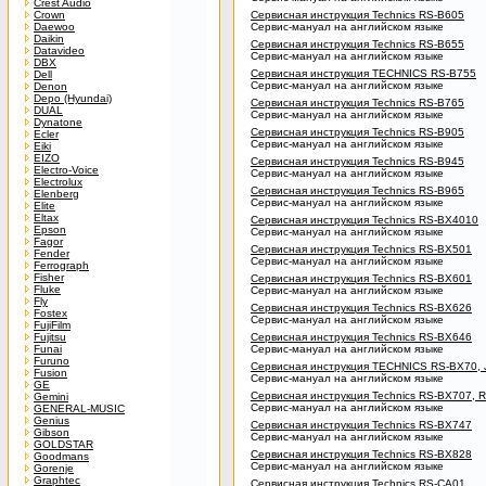
Crest Audio
Crown
Сервисная инструкция Technics RS-B605
Daewoo
Сервис-мануал на английском языке
Daikin
Сервисная инструкция Technics RS-B655
Datavideo
Сервис-мануал на английском языке
DBX
Сервисная инструкция TECHNICS RS-B755
Dell
Сервис-мануал на английском языке
Denon
Depo (Hyundai)
Сервисная инструкция Technics RS-B765
DUAL
Сервис-мануал на английском языке
Dynatone
Сервисная инструкция Technics RS-B905
Ecler
Сервис-мануал на английском языке
Eiki
EIZO
Сервисная инструкция Technics RS-B945
Electro-Voice
Сервис-мануал на английском языке
Electrolux
Сервисная инструкция Technics RS-B965
Elenberg
Сервис-мануал на английском языке
Elite
Eltax
Сервисная инструкция Technics RS-BX4010
Epson
Сервис-мануал на английском языке
Fagor
Сервисная инструкция Technics RS-BX501
Fender
Сервис-мануал на английском языке
Ferrograph
Fisher
Сервисная инструкция Technics RS-BX601
Fluke
Сервис-мануал на английском языке
Fly
Сервисная инструкция Technics RS-BX626
Fostex
Сервис-мануал на английском языке
FujiFilm
Fujitsu
Сервисная инструкция Technics RS-BX646
Funai
Сервис-мануал на английском языке
Furuno
Сервисная инструкция TECHNICS RS-BX70,
Fusion
Сервис-мануал на английском языке
GE
Сервисная инструкция Technics RS-BX707, 
Gemini
Сервис-мануал на английском языке
GENERAL-MUSIC
Genius
Сервисная инструкция Technics RS-BX747
Gibson
Сервис-мануал на английском языке
GOLDSTAR
Сервисная инструкция Technics RS-BX828
Goodmans
Сервис-мануал на английском языке
Gorenje
Graphtec
Сервисная инструкция Technics RS-CA01