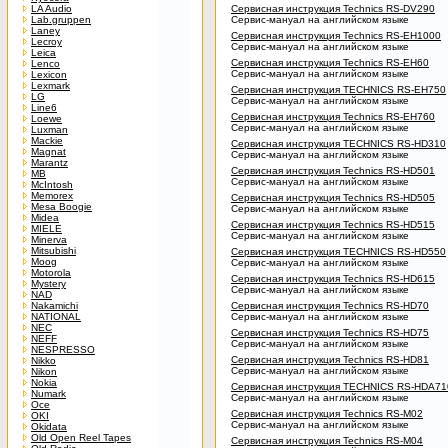
LA Audio
Сервисная инструкция Technics RS-DV290
Lab.gruppen
Сервис-мануал на английском языке
Laney
Сервисная инструкция Technics RS-EH1000
Lecroy
Сервис-мануал на английском языке
Leica
Сервисная инструкция Technics RS-EH60
Lenco
Сервис-мануал на английском языке
Lexicon
Lexmark
Сервисная инструкция TECHNICS RS-EH750
LG
Сервис-мануал на английском языке
Line6
Сервисная инструкция Technics RS-EH760
Loewe
Сервис-мануал на английском языке
Luxman
Mackie
Сервисная инструкция TECHNICS RS-HD310
Magnat
Сервис-мануал на английском языке
Marantz
Сервисная инструкция Technics RS-HD501
MB
Сервис-мануал на английском языке
McIntosh
Memorex
Сервисная инструкция Technics RS-HD505
Mesa Boogie
Сервис-мануал на английском языке
Midea
Сервисная инструкция Technics RS-HD515
MIELE
Сервис-мануал на английском языке
Minerva
Mitsubishi
Сервисная инструкция TECHNICS RS-HD550
Moog
Сервис-мануал на английском языке
Motorola
Сервисная инструкция Technics RS-HD615
Mystery
Сервис-мануал на английском языке
NAD
Nakamichi
Сервисная инструкция Technics RS-HD70
NATIONAL
Сервис-мануал на английском языке
NEC
Сервисная инструкция Technics RS-HD75
NEFF
Сервис-мануал на английском языке
NESPRESSO
Сервисная инструкция Technics RS-HD81
Nikko
Сервис-мануал на английском языке
Nikon
Nokia
Сервисная инструкция TECHNICS RS-HDA71
Numark
Сервис-мануал на английском языке
Oce
Сервисная инструкция Technics RS-M02
OKI
Сервис-мануал на английском языке
Okidata
Old Open Reel Tapes
Сервисная инструкция Technics RS-M04