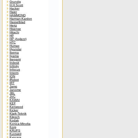
Grundig
H.H.Scott
Hacker
Haier
HAMMOND
Harman-Kardon
Hasselblad
Hertz
Hisense
Hitachi
HP
HP (Agilent)
HTC
Humax
Hyundai
Iberna
Iiyama
Ikegami
Indesit
Infinity
Infocus
Interm
ION
iRobot
IRT
Jamo
Janome
JBL
JVC
KAWAI
KEF
Kenwood
Kicker
Klark-Teknik
Klipsch
Kodak
Konica-Minolta
Korg
KRUPS
Kurzweil
Kyocera