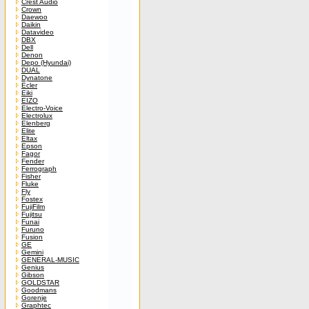
Crest Audio
Crown
Daewoo
Daikin
Datavideo
DBX
Dell
Denon
Depo (Hyundai)
DUAL
Dynatone
Ecler
Eiki
EIZO
Electro-Voice
Electrolux
Elenberg
Elite
Eltax
Epson
Fagor
Fender
Ferrograph
Fisher
Fluke
Fly
Fostex
FujiFilm
Fujitsu
Funai
Furuno
Fusion
GE
Gemini
GENERAL-MUSIC
Genius
Gibson
GOLDSTAR
Goodmans
Gorenje
Graphtec