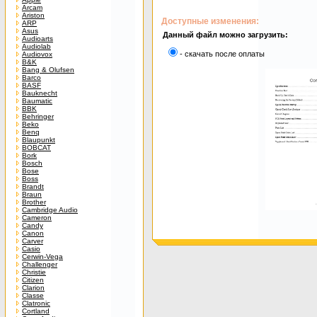
Arcam
Ariston
Доступные изменения:
ARP
Asus
Данный файл можно загрузить:
Audioarts
Audiolab
- скачать после оплаты
Audiovox
B&K
Bang & Olufsen
Barco
BASF
Bauknecht
Baumatic
BBK
Behringer
Beko
Benq
Blaupunkt
BOBCAT
Bork
Bosch
Bose
Boss
Brandt
Braun
Brother
Cambridge Audio
Cameron
Candy
Canon
Carver
Casio
Cerwin-Vega
Challenger
Christie
Citizen
Clarion
Classe
Clatronic
Cortland