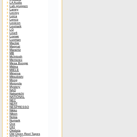
LA Audio
Lab.gruppen
Laney
Lecroy
Leica
Lenco
Lexicon
Lexmark
LG
Line6
Loewe
Luxman
Mackie
Magnat
Marantz
MB
McIntosh
Memorex
Mesa Boogie
Midea
MIELE
Minerva
Mitsubishi
Moog
Motorola
Mystery
NAD
Nakamichi
NATIONAL
NEC
NEFF
NESPRESSO
Nikko
Nikon
Nokia
Numark
Oce
OKI
Okidata
Old Open Reel Tapes