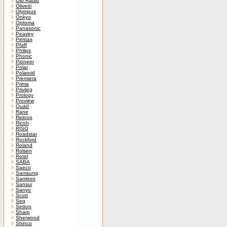
Old Radio
Olivetti
Olympus
Onkyo
Optoma
Panasonic
Peavey
Pentax
Pfaff
Philips
Phonic
Pioneer
Polar
Polaroid
Premiera
Prima
Privileg
Prology
Proview
Quad
Rane
Reloop
Ricoh
RISO
Roadstar
Rockford
Roland
Rolsen
Rotel
SABA
Saeco
Samsung
Samtron
Sansui
Sanyo
Scott
Seg
Setton
Sharp
Sherwood
Shinco