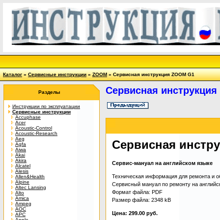
Каталог
»
Сервисные инструкции
»
ZOOM
» Сервисная инструкция ZOOM G1
Сервисная инструкци
Разделы
Инструкции по эксплуатации
Сервисные инструкции
Accuphase
Acer
Acoustic-Control
Acoustic-Research
Aeg
Сервисная инстр
Agfa
Aiwa
Akai
Akira
Сервис-мануал на английском языке
Alcatel
Alesis
Техническая информация для ремонта и об
Allen&Health
Alpine
Сервисный мануал по ремонту на английском
Altec Lansing
Формат файла: PDF
Alto
Amica
Размер файла: 2348 kB
Ampeg
AOC
Цена: 299.00 руб.
APC
Apple