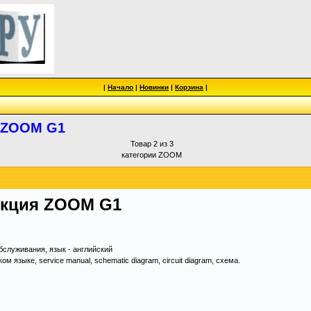
|
Начало
|
Новинки
|
Корзина
|
я ZOOM G1
Товар 2 из 3
категории ZOOM
укция ZOOM G1
служивания, язык - английский
 языке, service manual, schematic diagram, circuit diagram, схема.