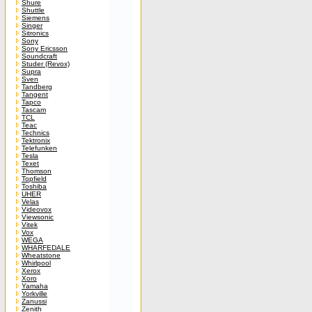
Shure
Shuttle
Siemens
Singer
Sitronics
Sony
Sony Ericsson
Soundcraft
Studer (Revox)
Supra
Sven
Tandberg
Tangent
Tapco
Tascam
TCL
Teac
Technics
Tektronix
Telefunken
Tesla
Texet
Thomson
Topfield
Toshiba
UHER
Velas
Videovox
Viewsonic
Vitek
Vox
WEGA
WHARFEDALE
Wheatstone
Whirlpool
Xerox
Xoro
Yamaha
Yorkville
Zanussi
Zenith