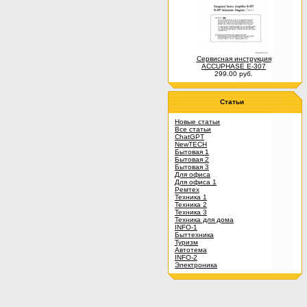
Сервисная инструкция
ACCUPHASE E-307
299.00 руб.
Статьи
Новые статьи
Все статьи
ChatGPT
NewTECH
Бытовая 1
Бытовая 2
Бытовая 3
Для офиса
Для офиса 1
Ремтех
Техника 1
Техника 2
Техника 3
Техника для дома
INFO-1
Быттехника
Туризм
Автотема
INFO-2
Электроника