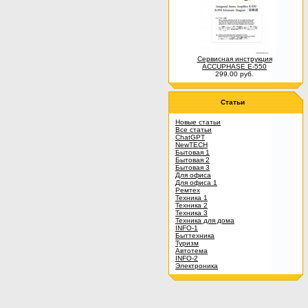
Сервисная инструкция
ACCUPHASE E-550
299.00 руб.
Статьи
Новые статьи
Все статьи
ChatGPT
NewTECH
Бытовая 1
Бытовая 2
Бытовая 3
Для офиса
Для офиса 1
Ремтех
Техника 1
Техника 2
Техника 3
Техника для дома
INFO-1
Быттехника
Туризм
Автотема
INFO-2
Электроника