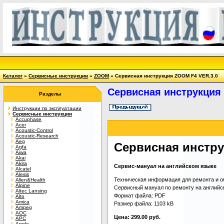
Каталог
»
Сервисные инструкции
»
ZOOM
» Сервисная инструкция ZOOM F4 VER.3.0
Сервисная инструкция
Разделы
Инструкции по эксплуатации
Сервисные инструкции
Accuphase
Acer
Acoustic-Control
Acoustic-Research
Aeg
Сервисная инстру
Agfa
Aiwa
Akai
Akira
Сервис-мануал на английском языке
Alcatel
Alesis
Техническая информация для ремонта и об
Allen&Health
Alpine
Сервисный мануал по ремонту на английском
Altec Lansing
Формат файла: PDF
Alto
Amica
Размер файла: 1103 kB
Ampeg
AOC
Цена: 299.00 руб.
APC
Apple