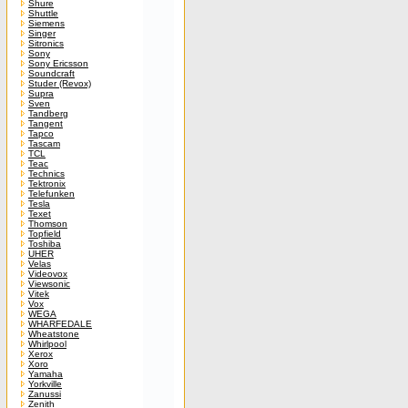
Shure
Shuttle
Siemens
Singer
Sitronics
Sony
Sony Ericsson
Soundcraft
Studer (Revox)
Supra
Sven
Tandberg
Tangent
Tapco
Tascam
TCL
Teac
Technics
Tektronix
Telefunken
Tesla
Texet
Thomson
Topfield
Toshiba
UHER
Velas
Videovox
Viewsonic
Vitek
Vox
WEGA
WHARFEDALE
Wheatstone
Whirlpool
Xerox
Xoro
Yamaha
Yorkville
Zanussi
Zenith