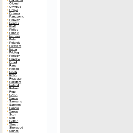
Old Radio
Olivetti
Olympus
Onkyo
Optoma
Panasonic
Peavey
Pentax
Pfaff
Philips
Phonic
Pioneer
Polar
Polaroid
Premiera
Prima
Privileg
Prology
Proview
Quad
Rane
Reloop
Ricoh
RISO
Roadstar
Rockford
Roland
Rolsen
Rotel
SABA
Saeco
Samsung
Samtron
Sansui
Sanyo
Scott
Seg
Setton
Sharp
Sherwood
Shinco