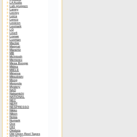
LA Audio
Lab.gruppen
Laney
Lecroy
Leica
Lenco
Lexicon
Lexmark
LG
Line6
Loewe
Luxman
Mackie
Magnat
Marantz
MB
McIntosh
Memorex
Mesa Boogie
Midea
MIELE
Minerva
Mitsubishi
Moog
Motorola
Mystery
NAD
Nakamichi
NATIONAL
NEC
NEFF
NESPRESSO
Nikko
Nikon
Nokia
Numark
Oce
OKI
Okidata
Old Open Reel Tapes