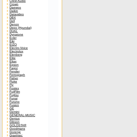
Crest Audio
Crown
Daewoo
Daikin
Datavideo
DBX
Dell
Denon
Depo (Hyundai)
DUAL
Dynatone
Ecler
Eiki
EIZO
Electro-Voice
Electrolux
Elenberg
Elite
Eltax
Epson
Fagor
Fender
Ferrograph
Fisher
Fluke
Fly
Fostex
FujiFilm
Fujitsu
Funai
Furuno
Fusion
GE
Gemini
GENERAL-MUSIC
Genius
Gibson
GOLDSTAR
Goodmans
Gorenje
Graphtec