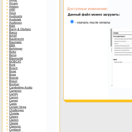
Arcam
Ariston
Доступные изменения:
ARP
Asus
Данный файл можно загрузить:
Audioarts
Audiolab
- скачать после оплаты
Audiovox
B&K
Bang & Olufsen
Barco
BASF
Bauknecht
Baumatic
BBK
Behringer
Beko
Benq
Blaupunkt
BOBCAT
Bork
Bosch
Bose
Boss
Brandt
Braun
Brother
Cambridge Audio
Cameron
Candy
Canon
Carver
Casio
Cerwin-Vega
Challenger
Christie
Citizen
Clarion
Classe
Clatronic
Cortland