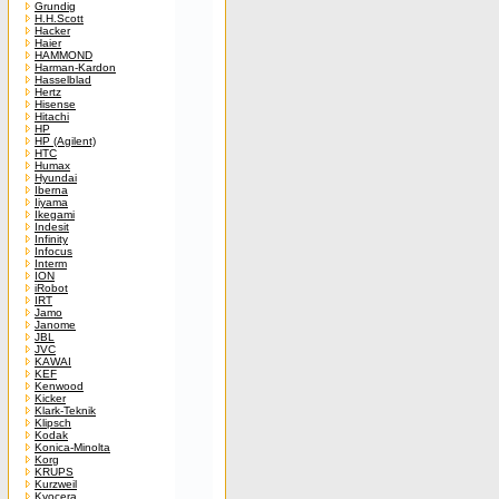
Grundig
H.H.Scott
Hacker
Haier
HAMMOND
Harman-Kardon
Hasselblad
Hertz
Hisense
Hitachi
HP
HP (Agilent)
HTC
Humax
Hyundai
Iberna
Iiyama
Ikegami
Indesit
Infinity
Infocus
Interm
ION
iRobot
IRT
Jamo
Janome
JBL
JVC
KAWAI
KEF
Kenwood
Kicker
Klark-Teknik
Klipsch
Kodak
Konica-Minolta
Korg
KRUPS
Kurzweil
Kyocera