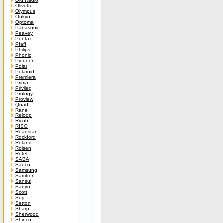
Old Radio
Olivetti
Olympus
Onkyo
Optoma
Panasonic
Peavey
Pentax
Pfaff
Philips
Phonic
Pioneer
Polar
Polaroid
Premiera
Prima
Privileg
Prology
Proview
Quad
Rane
Reloop
Ricoh
RISO
Roadstar
Rockford
Roland
Rolsen
Rotel
SABA
Saeco
Samsung
Samtron
Sansui
Sanyo
Scott
Seg
Setton
Sharp
Sherwood
Shinco