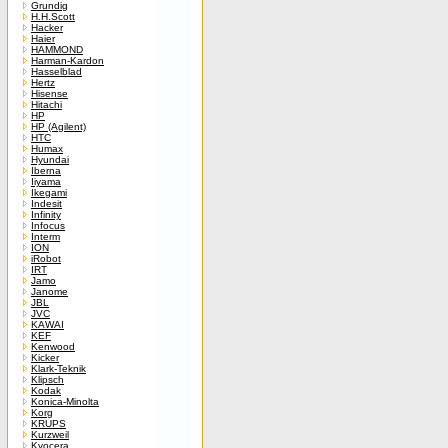
Grundig
H.H.Scott
Hacker
Haier
HAMMOND
Harman-Kardon
Hasselblad
Hertz
Hisense
Hitachi
HP
HP (Agilent)
HTC
Humax
Hyundai
Iberna
Iiyama
Ikegami
Indesit
Infinity
Infocus
Interm
ION
iRobot
IRT
Jamo
Janome
JBL
JVC
KAWAI
KEF
Kenwood
Kicker
Klark-Teknik
Klipsch
Kodak
Konica-Minolta
Korg
KRUPS
Kurzweil
Kyocera