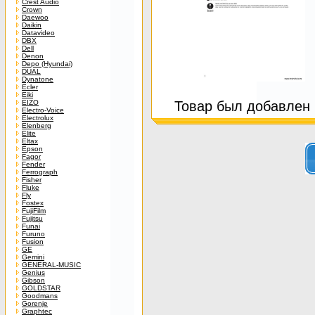
Crest Audio
Crown
Daewoo
Daikin
Datavideo
DBX
Dell
Denon
Depo (Hyundai)
DUAL
Dynatone
Ecler
Eiki
EIZO
Товар был добавлен в
Electro-Voice
Electrolux
Elenberg
Elite
Eltax
Epson
Fagor
Fender
Ferrograph
Fisher
Fluke
Fly
Fostex
FujiFilm
Fujitsu
Funai
Furuno
Fusion
GE
Gemini
GENERAL-MUSIC
Genius
Gibson
GOLDSTAR
Goodmans
Gorenje
Graphtec