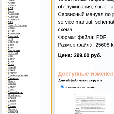
Arcam
обслуживания, язык - 
Ariston
ARP
Asus
Сервисный мануал по р
Audioarts
Audiolab
Audiovox
service manual, schemati
B&K
Bang & Olufsen
Barco
схема.
BASF
Bauknecht
Формат файла: PDF
Baumatic
BBK
Behringer
Размер файла: 25608 
Beko
Benq
Blaupunkt
BOBCAT
Цена: 299.00 руб.
Bork
Bosch
Bose
Boss
Brandt
Braun
Доступные изменен
Brother
Cambridge Audio
Cameron
Данный файл можно загрузить:
Candy
Canon
Carver
- скачать после оплаты
Casio
Cerwin-Vega
Challenger
Christie
Citizen
Clarion
Classe
Clatronic
Cortland