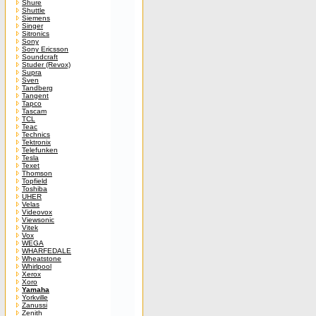
Shure
Shuttle
Siemens
Singer
Sitronics
Sony
Sony Ericsson
Soundcraft
Studer (Revox)
Supra
Sven
Tandberg
Tangent
Tapco
Tascam
TCL
Teac
Technics
Tektronix
Telefunken
Tesla
Texet
Thomson
Topfield
Toshiba
UHER
Velas
Videovox
Viewsonic
Vitek
Vox
WEGA
WHARFEDALE
Wheatstone
Whirlpool
Xerox
Xoro
Yamaha
Yorkville
Zanussi
Zenith