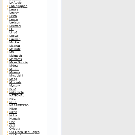
LA Audio
Lab.gruppen
Laney
Lecroy
Leica
Lenco
Lexicon
Lexmark
LG
Line6
Loewe
Luxman
Mackie
Magnat
Marantz
MB
McIntosh
Memorex
Mesa Boogie
Midea
MIELE
Minerva
Mitsubishi
Moog
Motorola
Mystery
NAD
Nakamichi
NATIONAL
NEC
NEFF
NESPRESSO
Nikko
Nikon
Nokia
Numark
Oce
OKI
Okidata
Old Open Reel Tapes