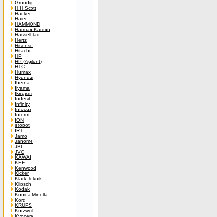
Grundig
H.H.Scott
Hacker
Haier
HAMMOND
Harman-Kardon
Hasselblad
Hertz
Hisense
Hitachi
HP
HP (Agilent)
HTC
Humax
Hyundai
Iberna
Iiyama
Ikegami
Indesit
Infinity
Infocus
Interm
ION
iRobot
IRT
Jamo
Janome
JBL
JVC
KAWAI
KEF
Kenwood
Kicker
Klark-Teknik
Klipsch
Kodak
Konica-Minolta
Korg
KRUPS
Kurzweil
Kyocera