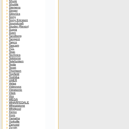
Shure
Shuttle
Siemens
Singer
Sitronics
Sony
Sony Ericsson
Soundcraft
Studer (Revox)
Supra
Sven
Tandberg
Tangent
Tapco
Tascam
TCL
Teac
Technics
Tektronix
Telefunken
Tesla
Texet
Thomson
Topfield
Toshiba
UHER
Velas
Videovox
Viewsonic
Vitek
Vox
WEGA
WHARFEDALE
Wheatstone
Whirlpool
Xerox
Xoro
Yamaha
Yorkville
Zanussi
Zenith