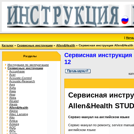
|
Нача
Каталог
»
Сервисные инструкции
»
Allen&Health
» Сервисная инструкция Allen&Health
Сервисная инструкция 
Разделы
12
Инструкции по эксплуатации
Сервисные инструкции
Accuphase
кат
Acer
Acoustic-Control
Acoustic-Research
Aeg
Agfa
Aiwa
Сервисная инстр
Akai
Akira
Alcatel
Allen&Health STUD
Alesis
Allen&Health
Alpine
Altec Lansing
Сервис-мануал на английском языке
Alto
Amica
Ampeg
Сервис-мануал по ремонту, service manual
AOC
английском языке
APC
Apple