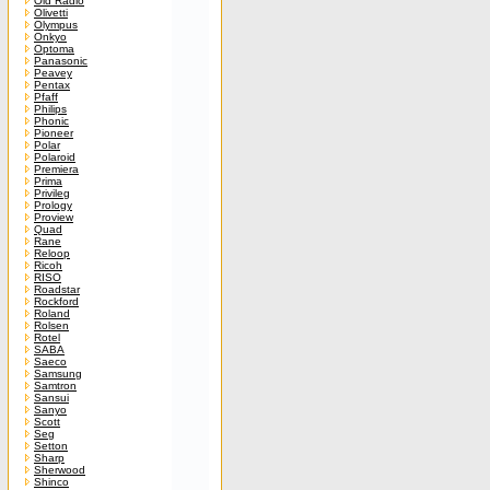
Old Radio
Olivetti
Olympus
Onkyo
Optoma
Panasonic
Peavey
Pentax
Pfaff
Philips
Phonic
Pioneer
Polar
Polaroid
Premiera
Prima
Privileg
Prology
Proview
Quad
Rane
Reloop
Ricoh
RISO
Roadstar
Rockford
Roland
Rolsen
Rotel
SABA
Saeco
Samsung
Samtron
Sansui
Sanyo
Scott
Seg
Setton
Sharp
Sherwood
Shinco