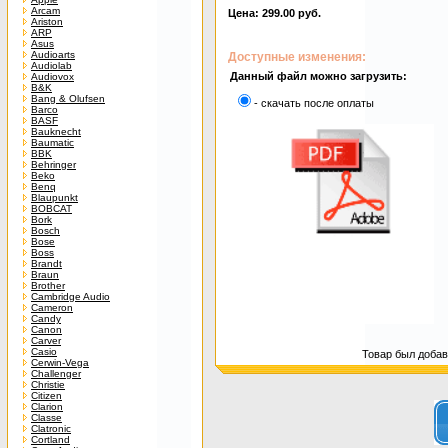
Arcam
Цена: 299.00 руб.
Ariston
ARP
Asus
Audioarts
Доступные изменения:
Audiolab
Данный файл можно загрузить:
Audiovox
B&K
Bang & Olufsen
- скачать после оплаты
Barco
BASF
Bauknecht
Baumatic
BBK
Behringer
Beko
Benq
Blaupunkt
BOBCAT
Bork
Bosch
Bose
Boss
Brandt
Braun
Brother
Cambridge Audio
Cameron
Candy
Canon
Carver
Casio
Товар был добавл
Cerwin-Vega
Challenger
Christie
Citizen
Clarion
Classe
Clatronic
Cortland