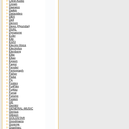
Crest Audio
Crown
Daewoo
Daikin
Datavideo
DBX
Dell
Denon
Depo (Hyundai)
DUAL
Dynatone
Ecler
Eiki
EIZO
Electro-Voice
Electrolux
Elenberg
Elite
Eltax
Epson
Fagor
Fender
Ferrograph
Fisher
Fluke
Fly
Fostex
FujiFilm
Fujitsu
Funai
Furuno
Fusion
GE
Gemini
GENERAL-MUSIC
Genius
Gibson
GOLDSTAR
Goodmans
Gorenje
Graphtec