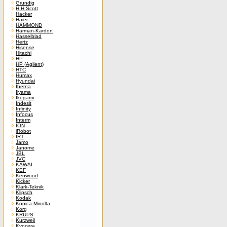
Grundig
H.H.Scott
Hacker
Haier
HAMMOND
Harman-Kardon
Hasselblad
Hertz
Hisense
Hitachi
HP
HP (Agilent)
HTC
Humax
Hyundai
Iberna
Iiyama
Ikegami
Indesit
Infinity
Infocus
Interm
ION
iRobot
IRT
Jamo
Janome
JBL
JVC
KAWAI
KEF
Kenwood
Kicker
Klark-Teknik
Klipsch
Kodak
Konica-Minolta
Korg
KRUPS
Kurzweil
Kyocera