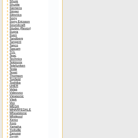
Shure
Shuttle
Siemens
Singer
Sitronics
Sony
Sony Ericsson
Soundcraft
Studer (Revox)
Supra
Sven
Tandberg
Tangent
Tapco
Tascam
TCL
Teac
Technics
Tektronix
Telefunken
Tesla
Texet
Thomson
Topfield
Toshiba
UHER
Velas
Videovox
Viewsonic
Vitek
Vox
WEGA
WHARFEDALE
Wheatstone
Whirlpool
Xerox
Xoro
Yamaha
Yorkville
Zanussi
Zenith