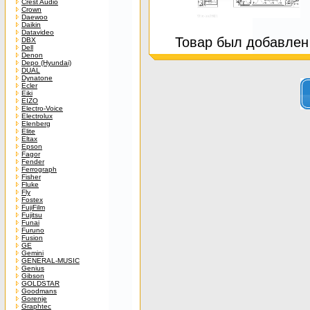
Crest Audio
Crown
Daewoo
Daikin
Datavideo
Товар был добавлен 
DBX
Dell
Denon
Depo (Hyundai)
DUAL
Dynatone
Ecler
Eiki
EIZO
Electro-Voice
Electrolux
Elenberg
Elite
Eltax
Epson
Fagor
Fender
Ferrograph
Fisher
Fluke
Fly
Fostex
FujiFilm
Fujitsu
Funai
Furuno
Fusion
GE
Gemini
GENERAL-MUSIC
Genius
Gibson
GOLDSTAR
Goodmans
Gorenje
Graphtec