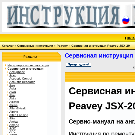
|
Нача
Каталог
»
Сервисные инструкции
»
Peavey
» Сервисная инструкция Peavey JSX-20
Сервисная инструкция 
Разделы
Инструкции по эксплуатации
к
Сервисные инструкции
Accuphase
Acer
Acoustic-Control
Acoustic-Research
Aeg
Сервисная и
Agfa
Aiwa
Akai
Akira
Alcatel
Peavey JSX-2
Alesis
Allen&Health
Alpine
Altec Lansing
Alto
Сервис-мануал на ан
Amica
Ampeg
AOC
APC
Инструкция по ремонту
Apple