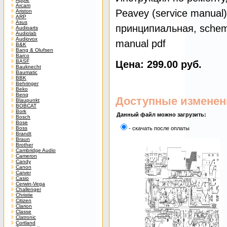
Arcam
Peavey (service manual
Ariston
ARP
Asus
принципиальная, schemat
Audioarts
Audiolab
Audiovox
manual pdf
B&K
Bang & Olufsen
Barco
BASF
Цена: 299.00 руб.
Bauknecht
Baumatic
BBK
Behringer
Beko
Benq
Доступные изменен
Blaupunkt
BOBCAT
Bork
Данный файл можно загрузить:
Bosch
Bose
Boss
- скачать после оплаты
Brandt
Braun
Brother
Cambridge Audio
Cameron
Candy
Canon
Carver
Casio
Cerwin-Vega
Challenger
Christie
Citizen
Clarion
Classe
Clatronic
Cortland