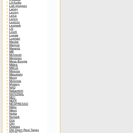
LA Audio
Lab.gruppen
Laney
Lecroy
Leica
Lenco
Lexicon
Lexmark
LG
Line6
Loewe
Luxman
Mackie
Magnat
Marantz
MB
McIntosh
Memorex
Mesa Boogie
Midea
MIELE
Minerva
Mitsubishi
Moog
Motorola
Mystery
NAD
Nakamichi
NATIONAL
NEC
NEFF
NESPRESSO
Nikko
Nikon
Nokia
Numark
Oce
OKI
Okidata
Old Open Reel Tapes