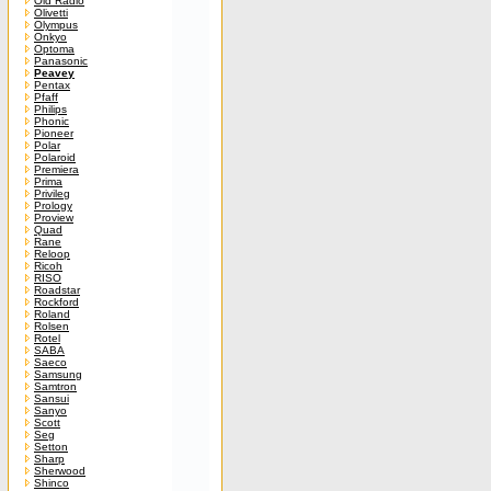
Old Radio
Olivetti
Olympus
Onkyo
Optoma
Panasonic
Peavey
Pentax
Pfaff
Philips
Phonic
Pioneer
Polar
Polaroid
Premiera
Prima
Privileg
Prology
Proview
Quad
Rane
Reloop
Ricoh
RISO
Roadstar
Rockford
Roland
Rolsen
Rotel
SABA
Saeco
Samsung
Samtron
Sansui
Sanyo
Scott
Seg
Setton
Sharp
Sherwood
Shinco