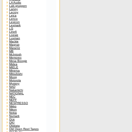
LA Audio
Lab.gruppen
Laney
Lecroy
Leica
Lenco
Lexicon
Lexmark
LG
Line6
Loewe
Luxman
Mackie
Magnat
Marantz
MB
McIntosh
Memorex
Mesa Boogie
Midea
MIELE
Minerva
Mitsubishi
Moog
Motorola
Mystery
NAD
Nakamichi
NATIONAL
NEC
NEFF
NESPRESSO
Nikko
Nikon
Nokia
Numark
Oce
OKI
Okidata
Old Open Reel Tapes