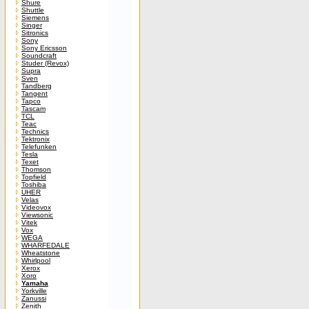
Shure
Shuttle
Siemens
Singer
Sitronics
Sony
Sony Ericsson
Soundcraft
Studer (Revox)
Supra
Sven
Tandberg
Tangent
Tapco
Tascam
TCL
Teac
Technics
Tektronix
Telefunken
Tesla
Texet
Thomson
Topfield
Toshiba
UHER
Velas
Videovox
Viewsonic
Vitek
Vox
WEGA
WHARFEDALE
Wheatstone
Whirlpool
Xerox
Xoro
Yamaha
Yorkville
Zanussi
Zenith