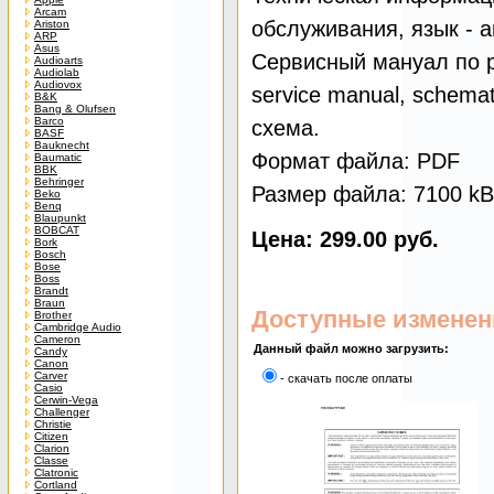
Arcam
обслуживания, язык - 
Ariston
ARP
Asus
Сервисный мануал по р
Audioarts
Audiolab
Audiovox
service manual, schemati
B&K
Bang & Olufsen
Barco
схема.
BASF
Bauknecht
Формат файла: PDF
Baumatic
BBK
Behringer
Размер файла: 7100 kB
Beko
Benq
Blaupunkt
BOBCAT
Цена: 299.00 руб.
Bork
Bosch
Bose
Boss
Brandt
Braun
Доступные изменен
Brother
Cambridge Audio
Cameron
Данный файл можно загрузить:
Candy
Canon
Carver
- скачать после оплаты
Casio
Cerwin-Vega
Challenger
Christie
Citizen
Clarion
Classe
Clatronic
Cortland