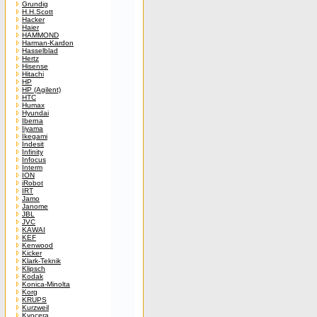
Grundig
H.H.Scott
Hacker
Haier
HAMMOND
Harman-Kardon
Hasselblad
Hertz
Hisense
Hitachi
HP
HP (Agilent)
HTC
Humax
Hyundai
Iberna
Iiyama
Ikegami
Indesit
Infinity
Infocus
Interm
ION
iRobot
IRT
Jamo
Janome
JBL
JVC
KAWAI
KEF
Kenwood
Kicker
Klark-Teknik
Klipsch
Kodak
Konica-Minolta
Korg
KRUPS
Kurzweil
Kyocera