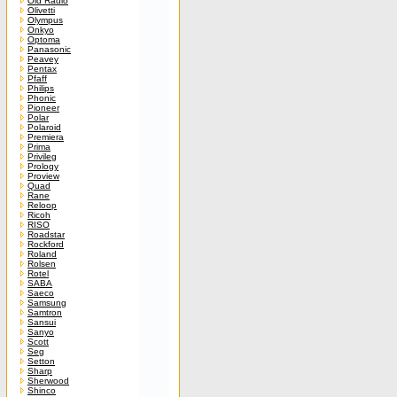
Old Radio
Olivetti
Olympus
Onkyo
Optoma
Panasonic
Peavey
Pentax
Pfaff
Philips
Phonic
Pioneer
Polar
Polaroid
Premiera
Prima
Privileg
Prology
Proview
Quad
Rane
Reloop
Ricoh
RISO
Roadstar
Rockford
Roland
Rolsen
Rotel
SABA
Saeco
Samsung
Samtron
Sansui
Sanyo
Scott
Seg
Setton
Sharp
Sherwood
Shinco