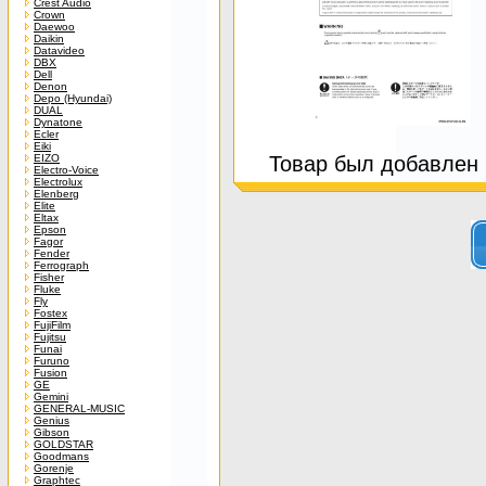
Crest Audio
Crown
Daewoo
Daikin
Datavideo
DBX
Dell
Denon
Depo (Hyundai)
DUAL
Dynatone
Ecler
Eiki
EIZO
Товар был добавлен в
Electro-Voice
Electrolux
Elenberg
Elite
Eltax
Epson
Fagor
Fender
Ferrograph
Fisher
Fluke
Fly
Fostex
FujiFilm
Fujitsu
Funai
Furuno
Fusion
GE
Gemini
GENERAL-MUSIC
Genius
Gibson
GOLDSTAR
Goodmans
Gorenje
Graphtec