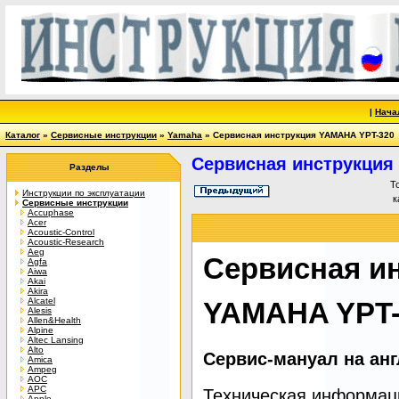
|
Нача
Каталог
»
Сервисные инструкции
»
Yamaha
» Сервисная инструкция YAMAHA YPT-320
Сервисная инструкция
Разделы
Т
Инструкции по эксплуатации
к
Сервисные инструкции
Accuphase
Acer
Acoustic-Control
Acoustic-Research
Aeg
Сервисная и
Agfa
Aiwa
Akai
Akira
Alcatel
YAMAHA YPT-
Alesis
Allen&Health
Alpine
Altec Lansing
Alto
Сервис-мануал на ан
Amica
Ampeg
AOC
APC
Техническая информац
Apple