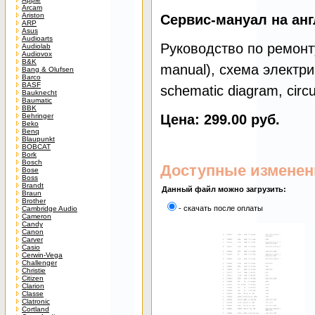
Arcam
Ariston
Сервис-мануал на ан
ARP
Asus
Audioarts
Руководство по ремонту
Audiolab
Audiovox
B&K
manual), cхема электр
Bang & Olufsen
Barco
BASF
schematic diagram, circ
Bauknecht
Baumatic
BBK
Behringer
Цена: 299.00 руб.
Beko
Benq
Blaupunkt
BOBCAT
Bork
Bosch
Доступные изменен
Bose
Boss
Brandt
Данный файл можно загрузить:
Braun
Brother
- скачать после оплаты
Cambridge Audio
Cameron
Candy
Canon
Carver
Casio
Cerwin-Vega
Challenger
Christie
Citizen
Clarion
Classe
Clatronic
Cortland