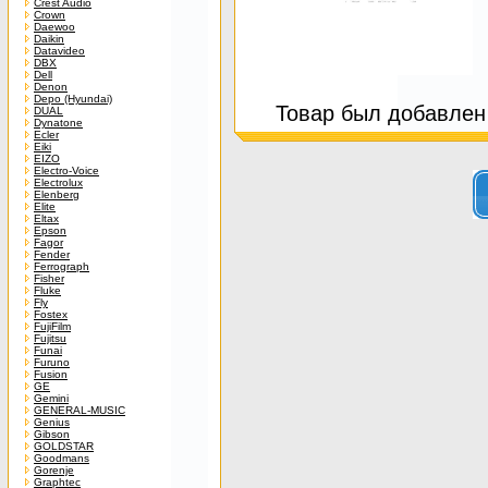
Crest Audio
Crown
Daewoo
Daikin
Datavideo
DBX
Dell
Denon
Depo (Hyundai)
Товар был добавлен 
DUAL
Dynatone
Ecler
Eiki
EIZO
Electro-Voice
Electrolux
Elenberg
Elite
Eltax
Epson
Fagor
Fender
Ferrograph
Fisher
Fluke
Fly
Fostex
FujiFilm
Fujitsu
Funai
Furuno
Fusion
GE
Gemini
GENERAL-MUSIC
Genius
Gibson
GOLDSTAR
Goodmans
Gorenje
Graphtec