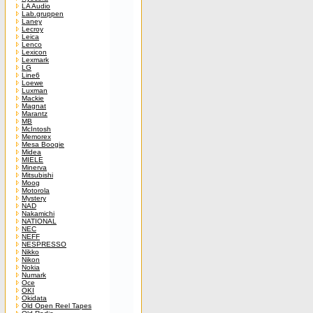
LA Audio
Lab.gruppen
Laney
Lecroy
Leica
Lenco
Lexicon
Lexmark
LG
Line6
Loewe
Luxman
Mackie
Magnat
Marantz
MB
McIntosh
Memorex
Mesa Boogie
Midea
MIELE
Minerva
Mitsubishi
Moog
Motorola
Mystery
NAD
Nakamichi
NATIONAL
NEC
NEFF
NESPRESSO
Nikko
Nikon
Nokia
Numark
Oce
OKI
Okidata
Old Open Reel Tapes