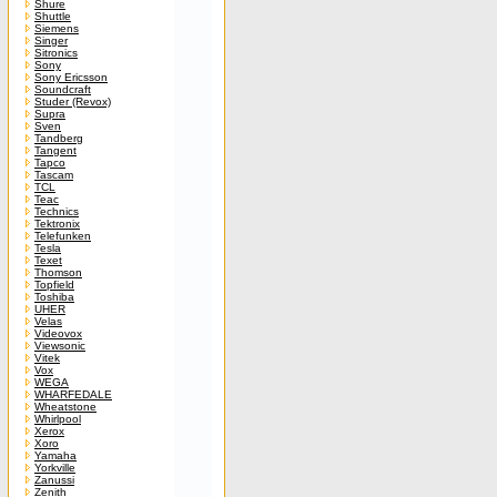
Shure
Shuttle
Siemens
Singer
Sitronics
Sony
Sony Ericsson
Soundcraft
Studer (Revox)
Supra
Sven
Tandberg
Tangent
Tapco
Tascam
TCL
Teac
Technics
Tektronix
Telefunken
Tesla
Texet
Thomson
Topfield
Toshiba
UHER
Velas
Videovox
Viewsonic
Vitek
Vox
WEGA
WHARFEDALE
Wheatstone
Whirlpool
Xerox
Xoro
Yamaha
Yorkville
Zanussi
Zenith