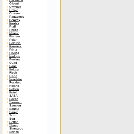
Old Radio
Olivetti
Olympus
Onkyo
Optoma
Panasonic
Peavey
Pentax
Pfaff
Philips
Phonic
Pioneer
Polar
Polaroid
Premiera
Prima
Privileg
Prology
Proview
Quad
Rane
Reloop
Ricoh
RISO
Roadstar
Rockford
Roland
Rolsen
Rotel
SABA
Saeco
Samsung
Samtron
Sansui
Sanyo
Scott
Seg
Setton
Sharp
Sherwood
Shinco