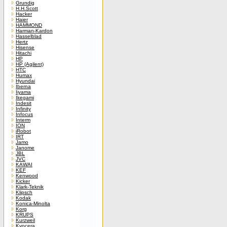
Grundig
H.H.Scott
Hacker
Haier
HAMMOND
Harman-Kardon
Hasselblad
Hertz
Hisense
Hitachi
HP
HP (Agilent)
HTC
Humax
Hyundai
Iberna
Iiyama
Ikegami
Indesit
Infinity
Infocus
Interm
ION
iRobot
IRT
Jamo
Janome
JBL
JVC
KAWAI
KEF
Kenwood
Kicker
Klark-Teknik
Klipsch
Kodak
Konica-Minolta
Korg
KRUPS
Kurzweil
Kyocera