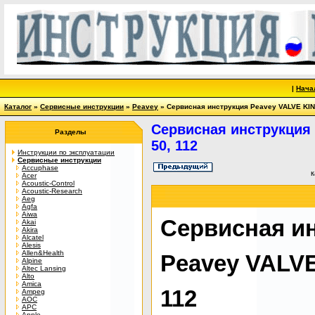
|
Нача
Каталог
»
Сервисные инструкции
»
Peavey
» Сервисная инструкция Peavey VALVE KIN
Сервисная инструкция
Разделы
50, 112
Инструкции по эксплуатации
Сервисные инструкции
Accuphase
к
Acer
Acoustic-Control
Acoustic-Research
Aeg
Agfa
Aiwa
Сервисная и
Akai
Akira
Alcatel
Alesis
Allen&Health
Peavey VALVE
Alpine
Altec Lansing
Alto
Amica
112
Ampeg
AOC
APC
Apple