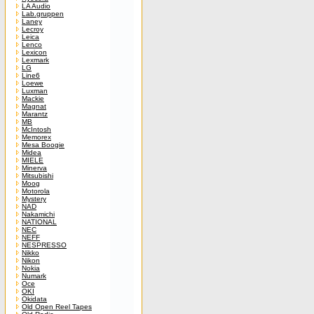
LA Audio
Lab.gruppen
Laney
Lecroy
Leica
Lenco
Lexicon
Lexmark
LG
Line6
Loewe
Luxman
Mackie
Magnat
Marantz
MB
McIntosh
Memorex
Mesa Boogie
Midea
MIELE
Minerva
Mitsubishi
Moog
Motorola
Mystery
NAD
Nakamichi
NATIONAL
NEC
NEFF
NESPRESSO
Nikko
Nikon
Nokia
Numark
Oce
OKI
Okidata
Old Open Reel Tapes