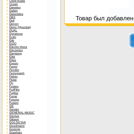
Crest Audio
Crown
Daewoo
Daikin
Datavideo
Товар был добавлен 
DBX
Dell
Denon
Depo (Hyundai)
DUAL
Dynatone
Ecler
Eiki
EIZO
Electro-Voice
Electrolux
Elenberg
Elite
Eltax
Epson
Fagor
Fender
Ferrograph
Fisher
Fluke
Fly
Fostex
FujiFilm
Fujitsu
Funai
Furuno
Fusion
GE
Gemini
GENERAL-MUSIC
Genius
Gibson
GOLDSTAR
Goodmans
Gorenje
Graphtec