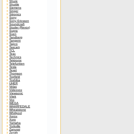
Shure
Shuttle
Siemens
Singer
Sitronics
Sony
Sony Ericsson
Soundcraft
Studer (Revox)
Supra
Sven
Tandberg
Tangent
Tapco
Tascam
TCL
Teac
Technics
Tektronix
Telefunken
Tesla
Texet
Thomson
Topfield
Toshiba
UHER
Velas
Videovox
Viewsonic
Vitek
Vox
WEGA
WHARFEDALE
Wheatstone
Whirlpool
Xerox
Xoro
Yamaha
Yorkville
Zanussi
Zenith