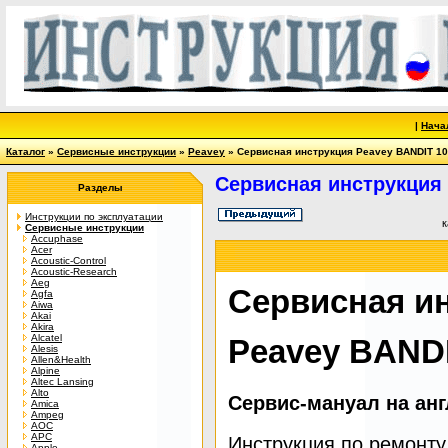
|
Нача
Каталог
»
Сервисные инструкции
»
Peavey
» Сервисная инструкция Peavey BANDIT 1
Сервисная инструкция 
Разделы
Инструкции по эксплуатации
к
Сервисные инструкции
Accuphase
Acer
Acoustic-Control
Acoustic-Research
Aeg
Сервисная и
Agfa
Aiwa
Akai
Akira
Alcatel
Peavey BANDI
Alesis
Allen&Health
Alpine
Altec Lansing
Alto
Сервис-мануал на ан
Amica
Ampeg
AOC
APC
Инструкция по ремонту
Apple