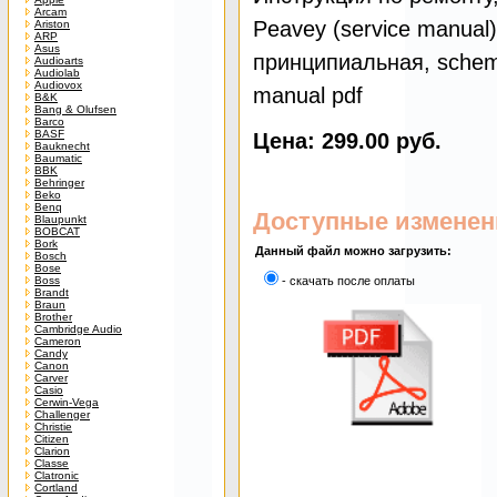
Arcam
Peavey (service manual
Ariston
ARP
Asus
принципиальная, schemat
Audioarts
Audiolab
Audiovox
manual pdf
B&K
Bang & Olufsen
Barco
BASF
Цена: 299.00 руб.
Bauknecht
Baumatic
BBK
Behringer
Beko
Benq
Доступные изменен
Blaupunkt
BOBCAT
Bork
Данный файл можно загрузить:
Bosch
Bose
Boss
- скачать после оплаты
Brandt
Braun
Brother
Cambridge Audio
Cameron
Candy
Canon
Carver
Casio
Cerwin-Vega
Challenger
Christie
Citizen
Clarion
Classe
Clatronic
Cortland