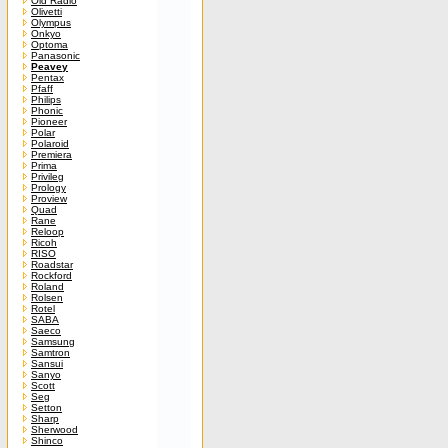
Old Radio
Olivetti
Olympus
Onkyo
Optoma
Panasonic
Peavey
Pentax
Pfaff
Philips
Phonic
Pioneer
Polar
Polaroid
Premiera
Prima
Privileg
Prology
Proview
Quad
Rane
Reloop
Ricoh
RISO
Roadstar
Rockford
Roland
Rolsen
Rotel
SABA
Saeco
Samsung
Samtron
Sansui
Sanyo
Scott
Seg
Setton
Sharp
Sherwood
Shinco