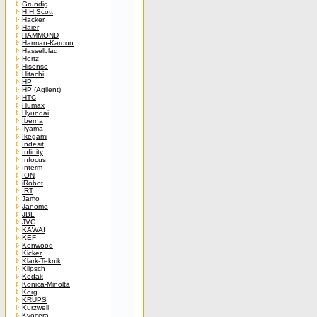
Grundig
H.H.Scott
Hacker
Haier
HAMMOND
Harman-Kardon
Hasselblad
Hertz
Hisense
Hitachi
HP
HP (Agilent)
HTC
Humax
Hyundai
Iberna
Iiyama
Ikegami
Indesit
Infinity
Infocus
Interm
ION
iRobot
IRT
Jamo
Janome
JBL
JVC
KAWAI
KEF
Kenwood
Kicker
Klark-Teknik
Klipsch
Kodak
Konica-Minolta
Korg
KRUPS
Kurzweil
Kyocera