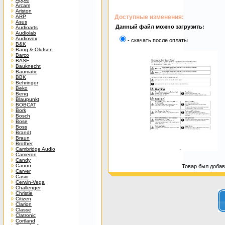
Arcam
Ariston
ARP
Доступные изменения:
Asus
Данный файл можно загрузить:
Audioarts
Audiolab
Audiovox
- скачать после оплаты
B&K
Bang & Olufsen
Barco
BASF
Bauknecht
Baumatic
BBK
Behringer
Beko
Benq
Blaupunkt
BOBCAT
Bork
Bosch
Bose
Boss
Brandt
Braun
Brother
Cambridge Audio
Cameron
Candy
Canon
Товар был добавл
Carver
Casio
Cerwin-Vega
Challenger
Christie
Citizen
Clarion
Classe
Clatronic
Cortland