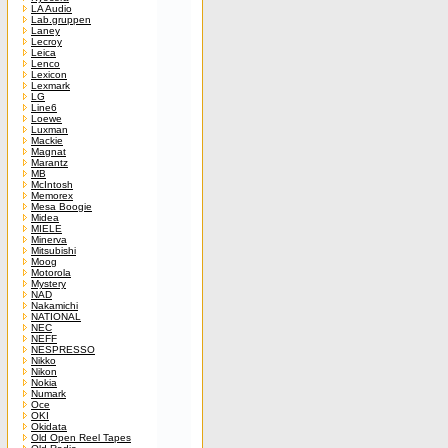
LA Audio
Lab.gruppen
Laney
Lecroy
Leica
Lenco
Lexicon
Lexmark
LG
Line6
Loewe
Luxman
Mackie
Magnat
Marantz
MB
McIntosh
Memorex
Mesa Boogie
Midea
MIELE
Minerva
Mitsubishi
Moog
Motorola
Mystery
NAD
Nakamichi
NATIONAL
NEC
NEFF
NESPRESSO
Nikko
Nikon
Nokia
Numark
Oce
OKI
Okidata
Old Open Reel Tapes