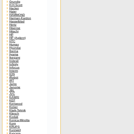
Grundig
H.H.Scott
Hacker
Haier
HAMMOND
Harman-Kardon
Hasselblad
Hertz
Hisense
Hitachi
HP
HP (Agilent)
HTC
Humax
Hyundai
Iberna
Iiyama
Ikegami
Indesit
Infinity
Infocus
Interm
ION
iRobot
IRT
Jamo
Janome
JBL
JVC
KAWAI
KEF
Kenwood
Kicker
Klark-Teknik
Klipsch
Kodak
Konica-Minolta
Korg
KRUPS
Kurzweil
Kyocera