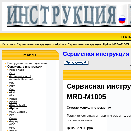
|
Нача
Каталог
»
Сервисные инструкции
»
Alpine
» Сервисная инструкция Alpine MRD-M1005
Сервисная инструкция
Разделы
Инструкции по эксплуатации
Сервисные инструкции
Accuphase
Acer
Acoustic-Control
Acoustic-Research
Aeg
Сервисная инстру
Agfa
Aiwa
Akai
MRD-M1005
Akira
Alcatel
Alesis
Allen&Health
Сервис-мануал по ремонту
Alpine
Altec Lansing
Alto
Техническая документация по ремонту, се
Amica
английском языке.
Ampeg
AOC
APC
Цена: 299.00 руб.
Apple