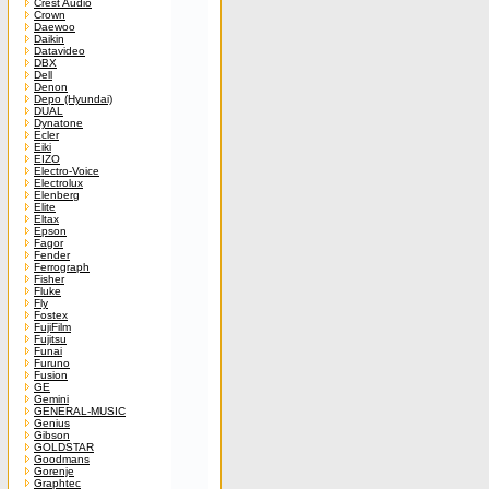
Crest Audio
Crown
Daewoo
Daikin
Datavideo
DBX
Dell
Denon
Depo (Hyundai)
DUAL
Dynatone
Ecler
Eiki
EIZO
Electro-Voice
Electrolux
Elenberg
Elite
Eltax
Epson
Fagor
Fender
Ferrograph
Fisher
Fluke
Fly
Fostex
FujiFilm
Fujitsu
Funai
Furuno
Fusion
GE
Gemini
GENERAL-MUSIC
Genius
Gibson
GOLDSTAR
Goodmans
Gorenje
Graphtec