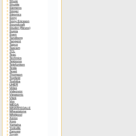
Shure
Shuttle
Siemens
Singer
Sitronics
Sony
Sony Ericsson
Soundcraft
Studer (Revox)
Supra
Sven
Tandberg
Tangent
Tapco
Tascam
TCL
Teac
Technics
Tektronix
Telefunken
Tesla
Texet
Thomson
Topfield
Toshiba
UHER
Velas
Videovox
Viewsonic
Vitek
Vox
WEGA
WHARFEDALE
Wheatstone
Whirlpool
Xerox
Xoro
Yamaha
Yorkville
Zanussi
Zenith