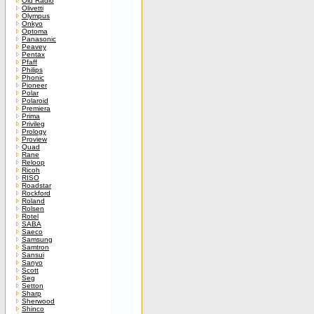
Old Radio
Olivetti
Olympus
Onkyo
Optoma
Panasonic
Peavey
Pentax
Pfaff
Philips
Phonic
Pioneer
Polar
Polaroid
Premiera
Prima
Privileg
Prology
Proview
Quad
Rane
Reloop
Ricoh
RISO
Roadstar
Rockford
Roland
Rolsen
Rotel
SABA
Saeco
Samsung
Samtron
Sansui
Sanyo
Scott
Seg
Setton
Sharp
Sherwood
Shinco