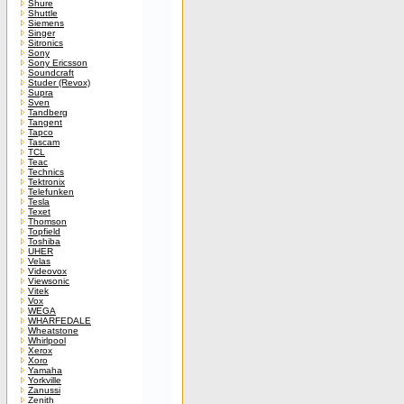
Shure
Shuttle
Siemens
Singer
Sitronics
Sony
Sony Ericsson
Soundcraft
Studer (Revox)
Supra
Sven
Tandberg
Tangent
Tapco
Tascam
TCL
Teac
Technics
Tektronix
Telefunken
Tesla
Texet
Thomson
Topfield
Toshiba
UHER
Velas
Videovox
Viewsonic
Vitek
Vox
WEGA
WHARFEDALE
Wheatstone
Whirlpool
Xerox
Xoro
Yamaha
Yorkville
Zanussi
Zenith