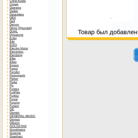
Crest Audio
Crown
Daewoo
Daikin
Datavideo
DBX
Dell
Denon
Depo (Hyundai)
Товар был добавлен 
DUAL
Dynatone
Ecler
Eiki
EIZO
Electro-Voice
Electrolux
Elenberg
Elite
Eltax
Epson
Fagor
Fender
Ferrograph
Fisher
Fluke
Fly
Fostex
FujiFilm
Fujitsu
Funai
Furuno
Fusion
GE
Gemini
GENERAL-MUSIC
Genius
Gibson
GOLDSTAR
Goodmans
Gorenje
Graphtec