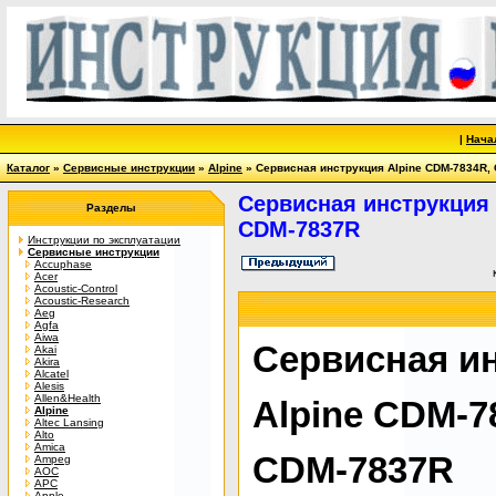
|
Нача
Каталог
»
Сервисные инструкции
»
Alpine
» Сервисная инструкция Alpine CDM-7834R,
Сервисная инструкция 
Разделы
CDM-7837R
Инструкции по эксплуатации
Сервисные инструкции
Accuphase
Acer
Acoustic-Control
Acoustic-Research
Aeg
Agfa
Aiwa
Сервисная и
Akai
Akira
Alcatel
Alesis
Allen&Health
Alpine CDM-7
Alpine
Altec Lansing
Alto
Amica
CDM-7837R
Ampeg
AOC
APC
Apple