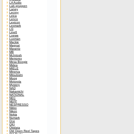
LA Audio
Lab.gruppen
Laney
Lecroy
Leica
Lenco
Lexicon
Lexmark
LG
Line6
Loewe
Luxman
Mackie
Magnat
Marantz
MB
McIntosh
Memorex
Mesa Boogie
Midea
MIELE
Minerva
Mitsubishi
Moog
Motorola
Mystery
NAD
Nakamichi
NATIONAL
NEC
NEFF
NESPRESSO
Nikko
Nikon
Nokia
Numark
Oce
OKI
Okidata
Old Open Reel Tapes