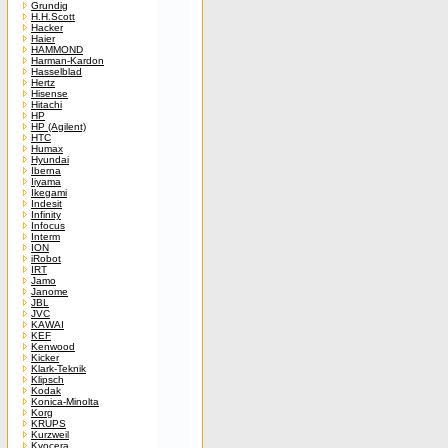
Grundig
H.H.Scott
Hacker
Haier
HAMMOND
Harman-Kardon
Hasselblad
Hertz
Hisense
Hitachi
HP
HP (Agilent)
HTC
Humax
Hyundai
Iberna
Iiyama
Ikegami
Indesit
Infinity
Infocus
Interm
ION
iRobot
IRT
Jamo
Janome
JBL
JVC
KAWAI
KEF
Kenwood
Kicker
Klark-Teknik
Klipsch
Kodak
Konica-Minolta
Korg
KRUPS
Kurzweil
Kyocera