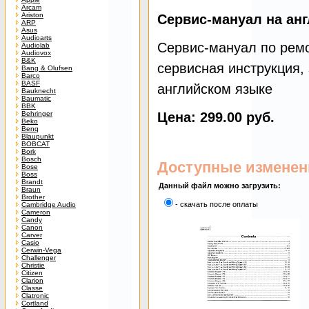
Arcam
Ariston
Сервис-мануал на ан
ARP
Asus
Audioarts
Сервис-мануал по ремон
Audiolab
Audiovox
B&K
сервисная инструкция, 
Bang & Olufsen
Barco
BASF
английском языке
Bauknecht
Baumatic
BBK
Behringer
Цена: 299.00 руб.
Beko
Benq
Blaupunkt
BOBCAT
Bork
Bosch
Доступные изменен
Bose
Boss
Brandt
Данный файл можно загрузить:
Braun
Brother
- скачать после оплаты
Cambridge Audio
Cameron
Candy
Canon
Carver
Casio
Cerwin-Vega
Challenger
Christie
Citizen
Clarion
Classe
Clatronic
Cortland