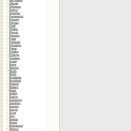
Old Radio
Olivetti
Olympus
Onkyo
Optoma
Panasonic
Peavey
Pentax
Pfaff
Philips
Phonic
Pioneer
Polar
Polaroid
Premiera
Prima
Privileg
Prology
Proview
Quad
Rane
Reloop
Ricoh
RISO
Roadstar
Rockford
Roland
Rolsen
Rotel
SABA
Saeco
Samsung
Samtron
Sansui
Sanyo
Scott
Seg
Setton
Sharp
Sherwood
Shinco