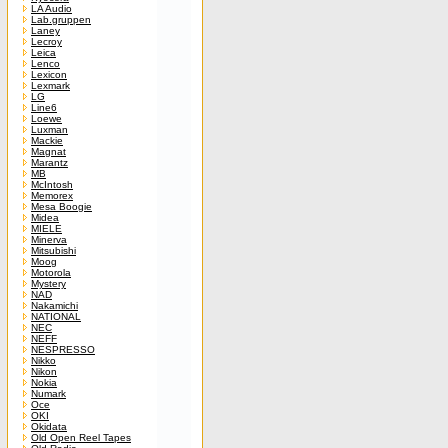
LA Audio
Lab.gruppen
Laney
Lecroy
Leica
Lenco
Lexicon
Lexmark
LG
Line6
Loewe
Luxman
Mackie
Magnat
Marantz
MB
McIntosh
Memorex
Mesa Boogie
Midea
MIELE
Minerva
Mitsubishi
Moog
Motorola
Mystery
NAD
Nakamichi
NATIONAL
NEC
NEFF
NESPRESSO
Nikko
Nikon
Nokia
Numark
Oce
OKI
Okidata
Old Open Reel Tapes