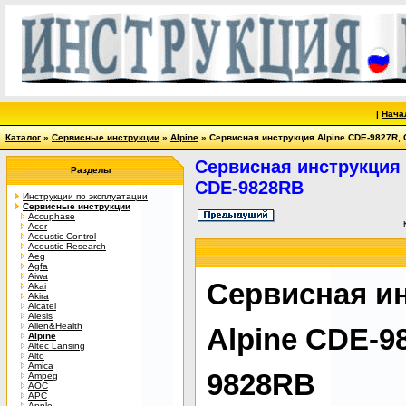
|
Нача
Каталог
»
Сервисные инструкции
»
Alpine
» Сервисная инструкция Alpine CDE-9827R,
Сервисная инструкция 
Разделы
CDE-9828RB
Инструкции по эксплуатации
Сервисные инструкции
Accuphase
Acer
Acoustic-Control
Acoustic-Research
Aeg
Agfa
Aiwa
Сервисная и
Akai
Akira
Alcatel
Alesis
Allen&Health
Alpine CDE-9
Alpine
Altec Lansing
Alto
Amica
9828RB
Ampeg
AOC
APC
Apple