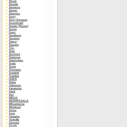
Shure
Shuttle
Siemens
Singer
Sitronics
Sony
Sony Ericsson
Soundcraft
Studer (Revox)
Supra
Sven
Tandberg
Tangent
Tapco
Tascam
TCL
Teac
Technics
Tektronix
Telefunken
Tesla
Texet
Thomson
Topfield
Toshiba
UHER
Velas
Videovox
Viewsonic
Vitek
Vox
WEGA
WHARFEDALE
Wheatstone
Whirlpool
Xerox
Xoro
Yamaha
Yorkville
Zanussi
Zenith