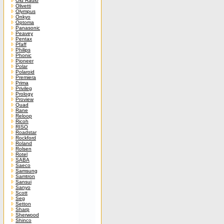
Old Radio
Olivetti
Olympus
Onkyo
Optoma
Panasonic
Peavey
Pentax
Pfaff
Philips
Phonic
Pioneer
Polar
Polaroid
Premiera
Prima
Privileg
Prology
Proview
Quad
Rane
Reloop
Ricoh
RISO
Roadstar
Rockford
Roland
Rolsen
Rotel
SABA
Saeco
Samsung
Samtron
Sansui
Sanyo
Scott
Seg
Setton
Sharp
Sherwood
Shinco