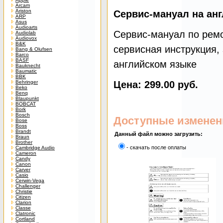
Arcam
Ariston
Сервис-мануал на ан
ARP
Asus
Audioarts
Сервис-мануал по ремон
Audiolab
Audiovox
B&K
сервисная инструкция, 
Bang & Olufsen
Barco
BASF
английском языке
Bauknecht
Baumatic
BBK
Behringer
Цена: 299.00 руб.
Beko
Benq
Blaupunkt
BOBCAT
Bork
Bosch
Доступные изменен
Bose
Boss
Brandt
Данный файл можно загрузить:
Braun
Brother
- скачать после оплаты
Cambridge Audio
Cameron
Candy
Canon
Carver
Casio
Cerwin-Vega
Challenger
Christie
Citizen
Clarion
Classe
Clatronic
Cortland