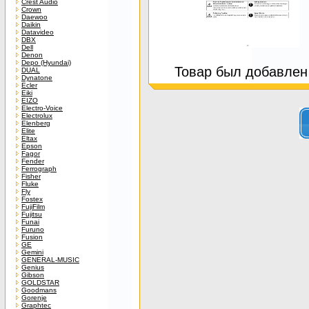
Crest Audio
Crown
Daewoo
Daikin
Datavideo
DBX
Dell
Denon
Depo (Hyundai)
Товар был добавлен 
DUAL
Dynatone
Ecler
Eiki
EIZO
Electro-Voice
Electrolux
Elenberg
Elite
Eltax
Epson
Fagor
Fender
Ferrograph
Fisher
Fluke
Fly
Fostex
FujiFilm
Fujitsu
Funai
Furuno
Fusion
GE
Gemini
GENERAL-MUSIC
Genius
Gibson
GOLDSTAR
Goodmans
Gorenje
Graphtec