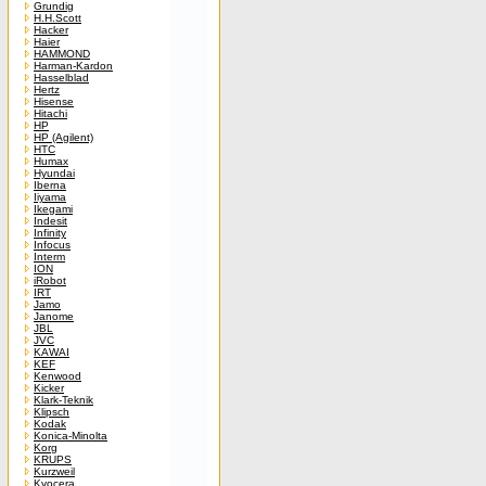
Grundig
H.H.Scott
Hacker
Haier
HAMMOND
Harman-Kardon
Hasselblad
Hertz
Hisense
Hitachi
HP
HP (Agilent)
HTC
Humax
Hyundai
Iberna
Iiyama
Ikegami
Indesit
Infinity
Infocus
Interm
ION
iRobot
IRT
Jamo
Janome
JBL
JVC
KAWAI
KEF
Kenwood
Kicker
Klark-Teknik
Klipsch
Kodak
Konica-Minolta
Korg
KRUPS
Kurzweil
Kyocera