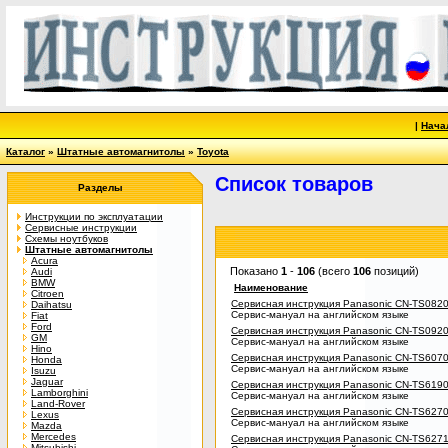
|
Нача
Каталог
»
Штатные автомагнитолы
»
Toyota
Список товаров
Разделы
Инструкции по эксплуатации
Сервисные инструкции
Схемы ноутбуков
Штатные автомагнитолы
Acura
Показано
1
-
106
(всего
106
позиций)
Audi
BMW
Наименование
Citroen
Сервисная инструкция Panasonic CN-TS0820
Daihatsu
Сервис-мануал на английском языке
Fiat
Ford
Сервисная инструкция Panasonic CN-TS0920
GM
Сервис-мануал на английском языке
Hino
Сервисная инструкция Panasonic CN-TS607
Honda
Сервис-мануал на английском языке
Isuzu
Jaguar
Сервисная инструкция Panasonic CN-TS619
Lamborghini
Сервис-мануал на английском языке
Land-Rover
Сервисная инструкция Panasonic CN-TS627
Lexus
Сервис-мануал на английском языке
Mazda
Mercedes
Сервисная инструкция Panasonic CN-TS627
Mitsubishi