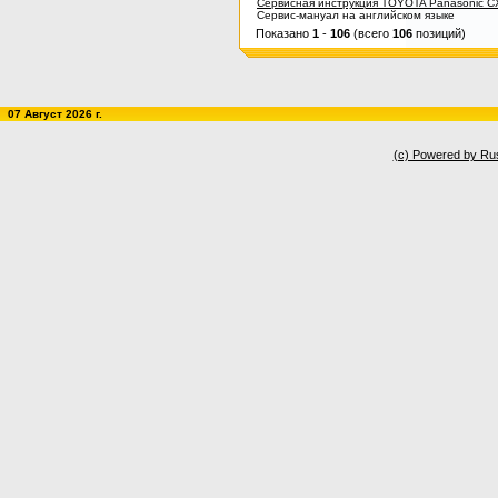
Сервисная инструкция TOYOTA Panasonic 
Сервис-мануал на английском языке
Показано
1
-
106
(всего
106
позиций)
07 Август 2026 г.
(c) Powered by Ru