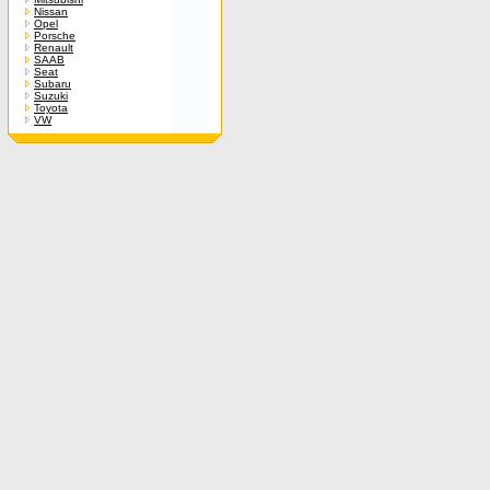
Nissan
Opel
Porsche
Renault
SAAB
Seat
Subaru
Suzuki
Toyota
VW