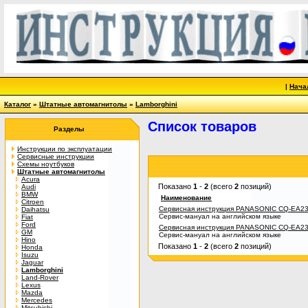
|
Нача
Каталог
»
Штатные автомагнитолы
»
Lamborghini
Список товаров
Разделы
Инструкции по эксплуатации
Сервисные инструкции
Схемы ноутбуков
Штатные автомагнитолы
Acura
Показано
1
-
2
(всего
2
позиций)
Audi
BMW
Наименование
Citroen
Сервисная инструкция PANASONIC CQ-EA2
Daihatsu
Сервис-мануал на английском языке
Fiat
Ford
Сервисная инструкция PANASONIC CQ-EA2
GM
Сервис-мануал на английском языке
Hino
Показано
1
-
2
(всего
2
позиций)
Honda
Isuzu
Jaguar
Lamborghini
Land-Rover
Lexus
Mazda
Mercedes
Mitsubishi