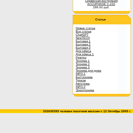
Сервисная инструкция
ACCUPHASE C-220
299.00 руб.
Статьи
Новые статьи
Все статьи
ChatGPT
NewTECH
Бытовая 1
Бытовая 2
Бытовая 3
Для офиса
Для офиса 1
Ремтех
Техника 1
Техника 2
Техника 3
Техника для дома
INFO-1
Быттехника
Туризм
Автотема
INFO-2
Электроника
332630393 человек посетили магазин c 12 Октябрь 2005 г.