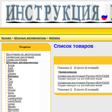
Каталог
»
Штатные автомагнитолы
»
Daihatsu
Список товаров
Разделы
Инструкции по эксплуатации
Сервисные инструкции
Схемы ноутбуков
Штатные автомагнитолы
Acura
Показано
1
-
2
(всего
2
позиций)
Audi
BMW
Наименование
Citroen
Сервисная инструкция Pioneer KEH-P3086
Daihatsu
Сервис-мануал на английском языке
Fiat
Ford
Сервисная инструкция Pioneer KEH-P3206
GM
Сервис-мануал на английском языке
Hino
Показано
1
-
2
(всего
2
позиций)
Honda
Isuzu
Jaguar
Lamborghini
Land-Rover
Lexus
Mazda
Mercedes
Mitsubishi