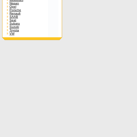
Nissan
Opel
Porsche
Renault
SAAB
Seat
Subaru
Suzuki
Toyota
VW