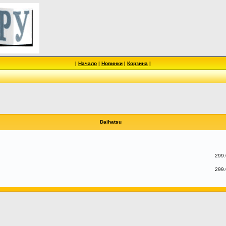
|
Начало
|
Новинки
|
Корзина
|
Daihatsu
299.
299.