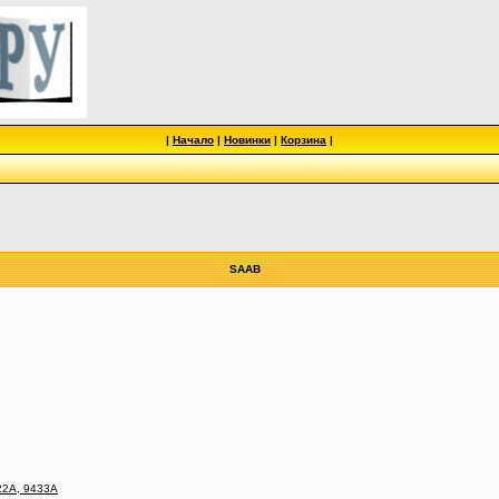
|
Начало
|
Новинки
|
Корзина
|
SAAB
22A, 9433A