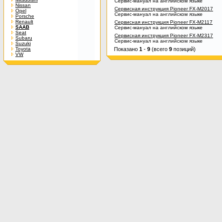
Сервис-мануал на английском языке
Nissan
Сервисная инструкция Pioneer FX-M2017
Opel
Сервис-мануал на английском языке
Porsche
Renault
Сервисная инструкция Pioneer FX-M2117
SAAB
Сервис-мануал на английском языке
Seat
Сервисная инструкция Pioneer FX-M2317
Subaru
Сервис-мануал на английском языке
Suzuki
Toyota
Показано
1
-
9
(всего
9
позиций)
VW