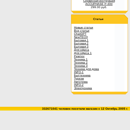
Сервисная инструкция
ACCUPHASE P-300
299.00 руб.
Статьи
Новые статьи
Все статьи
ChatGPT
NewTECH
Бытовая 1
Бытовая 2
Бытовая 3
Для офиса
Для офиса 1
Ремтех
Техника 1
Техника 2
Техника 3
Техника для дома
INFO-1
Быттехника
Туризм
Автотема
INFO-2
Электроника
332671041 человек посетили магазин c 12 Октябрь 2005 г.