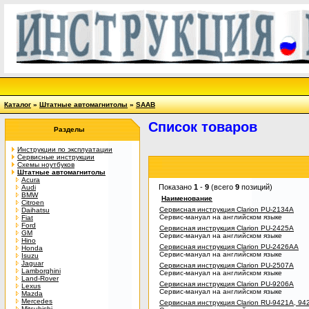
Каталог
»
Штатные автомагнитолы
»
SAAB
Список товаров
Разделы
Инструкции по эксплуатации
Сервисные инструкции
Схемы ноутбуков
Штатные автомагнитолы
Acura
Показано
1
-
9
(всего
9
позиций)
Audi
BMW
Наименование
Citroen
Сервисная инструкция Clarion PU-2134A
Daihatsu
Сервис-мануал на английском языке
Fiat
Ford
Сервисная инструкция Clarion PU-2425A
GM
Сервис-мануал на английском языке
Hino
Сервисная инструкция Clarion PU-2426AA
Honda
Сервис-мануал на английском языке
Isuzu
Jaguar
Сервисная инструкция Clarion PU-2507A
Lamborghini
Сервис-мануал на английском языке
Land-Rover
Сервисная инструкция Clarion PU-9206A
Lexus
Сервис-мануал на английском языке
Mazda
Mercedes
Сервисная инструкция Clarion RU-9421A, 94
Mitsubishi