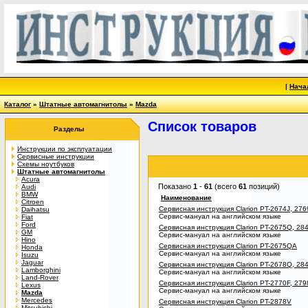
|
Нача
Каталог
»
Штатные автомагнитолы
»
Mazda
Список товаров
Разделы
Инструкции по эксплуатации
Сервисные инструкции
Схемы ноутбуков
Штатные автомагнитолы
Acura
Показано
1
-
61
(всего
61
позиций)
Audi
BMW
Наименование
Citroen
Сервисная инструкция Clarion PT-2674J, 276
Daihatsu
Сервис-мануал на английском языке
Fiat
Ford
Сервисная инструкция Clarion PT-2675Q, 28
GM
Сервис-мануал на английском языке
Hino
Сервисная инструкция Clarion PT-2675QA
Honda
Сервис-мануал на английском языке
Isuzu
Jaguar
Сервисная инструкция Clarion PT-2678Q, 28
Lamborghini
Сервис-мануал на английском языке
Land-Rover
Сервисная инструкция Clarion PT-2770F, 279
Lexus
Сервис-мануал на английском языке
Mazda
Mercedes
Сервисная инструкция Clarion PT-2878V
Mitsubishi