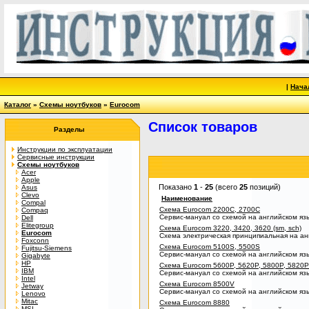
|
Нача
Каталог
»
Схемы ноутбуков
»
Eurocom
Список товаров
Разделы
Инструкции по эксплуатации
Сервисные инструкции
Схемы ноутбуков
Acer
Apple
Показано
1
-
25
(всего
25
позиций)
Asus
Clevo
Наименование
Compal
Схема Eurocom 2200C, 2700C
Compaq
Сервис-мануал со схемой на английском яз
Dell
Elitegroup
Схема Eurocom 3220, 3420, 3620 (sm, sch)
Eurocom
Схема электрическая принципиальная на ан
Foxconn
Схема Eurocom 5100S, 5500S
Fujitsu-Siemens
Сервис-мануал со схемой на английском яз
Gigabyte
HP
Схема Eurocom 5600P, 5620P, 5800P, 5820P
IBM
Сервис-мануал со схемой на английском яз
Intel
Схема Eurocom 8500V
Jetway
Сервис-мануал со схемой на английском яз
Lenovo
Mitac
Схема Eurocom 8880
MSI