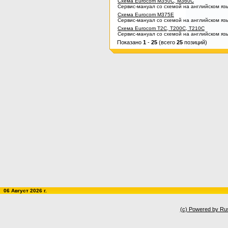
Схема Eurocom M350C, M360C
Сервис-мануал со схемой на английском яз
Схема Eurocom M375E
Сервис-мануал со схемой на английском яз
Схема Eurocom T2C, T200C, T210C
Сервис-мануал со схемой на английском яз
Показано
1
-
25
(всего
25
позиций)
06 Август 2026 г.
(c) Powered by Ru