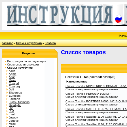
|
Нача
Каталог
»
Схемы ноутбуков
»
Toshiba
Список товаров
Разделы
Инструкции по эксплуатации
Сервисные инструкции
Схемы ноутбуков
Acer
Apple
Показано
1
-
60
(всего
60
позиций)
Asus
Clevo
Наименование
Compal
Схема Toshiba NB200 NB205 COMPAL LA-51
Compaq
Схема электрическая принципиальная
Dell
Elitegroup
Схема Toshiba PERUGIA 10M MP
Eurocom
Схема электрическая принципиальная
Foxconn
Схема Toshiba PORTEGE M600, M610 QUAN
Fujitsu-Siemens
Схема электрическая принципиальная
Gigabyte
HP
Схема Toshiba SATELITTE-P750 COMPAL L
IBM
Схема электрическая принципиальная
Intel
Схема Toshiba Satellite 1100 COMPAL LA-14
Jetway
Схема электрическая принципиальная
Lenovo
Mitac
Схема Toshiba Satellite 1130, 1135 COMPAL 
MSI