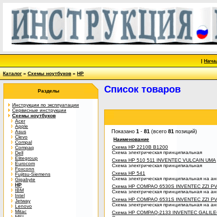
|
Нача
Каталог
»
Схемы ноутбуков
»
HP
Список товаров
Разделы
Инструкции по эксплуатации
Сервисные инструкции
Схемы ноутбуков
Acer
Apple
Показано
1
-
81
(всего
81
позиций)
Asus
Clevo
Наименование
Compal
Схема HP 2210B B1200
Compaq
Схема электрическая принципиальная
Dell
Elitegroup
Схема HP 510 511 INVENTEC VULCAIN UMA
Eurocom
Схема электрическая принципиальная
Foxconn
Схема HP 541
Fujitsu-Siemens
Схема электрическая принципиальная на ан
Gigabyte
HP
Схема HP COMPAQ 6530S INVENTEC ZZI P
IBM
Схема электрическая принципиальная на ан
Intel
Схема HP COMPAQ 6531S INVENTEC ZZI P
Jetway
Схема электрическая принципиальная на ан
Lenovo
Mitac
Схема HP COMPAQ-2133 INVENTEC GALIL
MSI