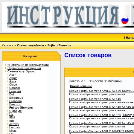
|
Нача
Каталог
»
Схемы ноутбуков
»
Fujitsu-Siemens
Список товаров
Разделы
Инструкции по эксплуатации
Сервисные инструкции
Схемы ноутбуков
Acer
Apple
Показано
1
-
33
(всего
33
позиций)
Asus
Clevo
Наименование
Compal
Схема Fujitsu-Siemens AMILO A1630 UNIWIL
Compaq
Схема электрическая принципиальная
Dell
Elitegroup
Схема Fujitsu-Siemens AMILO A1640
Eurocom
Схема электрическая принципиальная на ан
Foxconn
Схема Fujitsu-Siemens AMILO A1640 A1645 
Fujitsu-Siemens
Схема электрическая принципиальная
Gigabyte
HP
Схема Fujitsu-Siemens AMILO A1655, KR2W,
IBM
Схема электрическая принципиальная на ан
Intel
Схема Fujitsu-Siemens AMILO A7640 A7645 
Jetway
Схема электрическая принципиальная
Lenovo
Mitac
Схема Fujitsu-Siemens AMILO M1437G UNIW
MSI