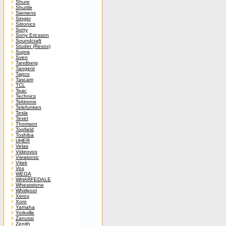
Shure
Shuttle
Siemens
Singer
Sitronics
Sony
Sony Ericsson
Soundcraft
Studer (Revox)
Supra
Sven
Tandberg
Tangent
Tapco
Tascam
TCL
Teac
Technics
Tektronix
Telefunken
Tesla
Texet
Thomson
Topfield
Toshiba
UHER
Velas
Videovox
Viewsonic
Vitek
Vox
WEGA
WHARFEDALE
Wheatstone
Whirlpool
Xerox
Xoro
Yamaha
Yorkville
Zanussi
Zenith