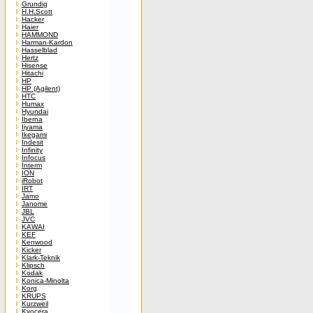
Grundig
H.H.Scott
Hacker
Haier
HAMMOND
Harman-Kardon
Hasselblad
Hertz
Hisense
Hitachi
HP
HP (Agilent)
HTC
Humax
Hyundai
Iberna
Iiyama
Ikegami
Indesit
Infinity
Infocus
Interm
ION
iRobot
IRT
Jamo
Janome
JBL
JVC
KAWAI
KEF
Kenwood
Kicker
Klark-Teknik
Klipsch
Kodak
Konica-Minolta
Korg
KRUPS
Kurzweil
Kyocera