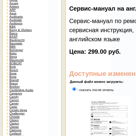
Arcam
Ariston
Сервис-мануал на ан
ARP
Asus
Audioarts
Сервис-мануал по ремон
Audiolab
Audiovox
B&K
сервисная инструкция, 
Bang & Olufsen
Barco
BASF
английском языке
Bauknecht
Baumatic
BBK
Behringer
Цена: 299.00 руб.
Beko
Benq
Blaupunkt
BOBCAT
Bork
Bosch
Доступные изменен
Bose
Boss
Brandt
Данный файл можно загрузить:
Braun
Brother
- скачать после оплаты
Cambridge Audio
Cameron
Candy
Canon
Carver
Casio
Cerwin-Vega
Challenger
Christie
Citizen
Clarion
Classe
Clatronic
Cortland