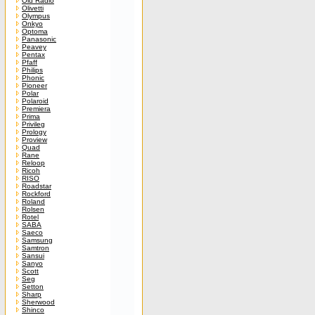
Old Radio
Olivetti
Olympus
Onkyo
Optoma
Panasonic
Peavey
Pentax
Pfaff
Philips
Phonic
Pioneer
Polar
Polaroid
Premiera
Prima
Privileg
Prology
Proview
Quad
Rane
Reloop
Ricoh
RISO
Roadstar
Rockford
Roland
Rolsen
Rotel
SABA
Saeco
Samsung
Samtron
Sansui
Sanyo
Scott
Seg
Setton
Sharp
Sherwood
Shinco