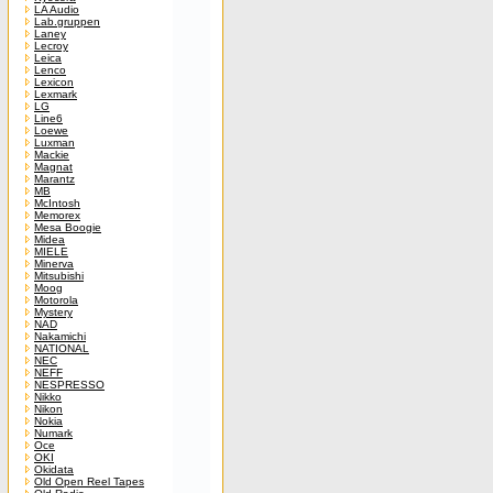
LA Audio
Lab.gruppen
Laney
Lecroy
Leica
Lenco
Lexicon
Lexmark
LG
Line6
Loewe
Luxman
Mackie
Magnat
Marantz
MB
McIntosh
Memorex
Mesa Boogie
Midea
MIELE
Minerva
Mitsubishi
Moog
Motorola
Mystery
NAD
Nakamichi
NATIONAL
NEC
NEFF
NESPRESSO
Nikko
Nikon
Nokia
Numark
Oce
OKI
Okidata
Old Open Reel Tapes