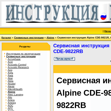
|
Нача
Каталог
»
Сервисные инструкции
»
Alpine
» Сервисная инструкция Alpine CDE-9821R,
Сервисная инструкция 
Разделы
CDE-9822RB
Инструкции по эксплуатации
Сервисные инструкции
Accuphase
Acer
Acoustic-Control
Acoustic-Research
Aeg
Agfa
Aiwa
Сервисная и
Akai
Akira
Alcatel
Alesis
Allen&Health
Alpine CDE-9
Alpine
Altec Lansing
Alto
Amica
9822RB
Ampeg
AOC
APC
Apple