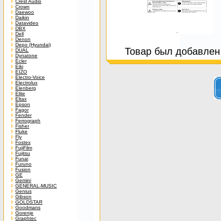
Crest Audio
Crown
Daewoo
Daikin
Datavideo
DBX
Dell
Denon
Depo (Hyundai)
Товар был добавлен 
DUAL
Dynatone
Ecler
Eiki
EIZO
Electro-Voice
Electrolux
Elenberg
Elite
Eltax
Epson
Fagor
Fender
Ferrograph
Fisher
Fluke
Fly
Fostex
FujiFilm
Fujitsu
Funai
Furuno
Fusion
GE
Gemini
GENERAL-MUSIC
Genius
Gibson
GOLDSTAR
Goodmans
Gorenje
Graphtec